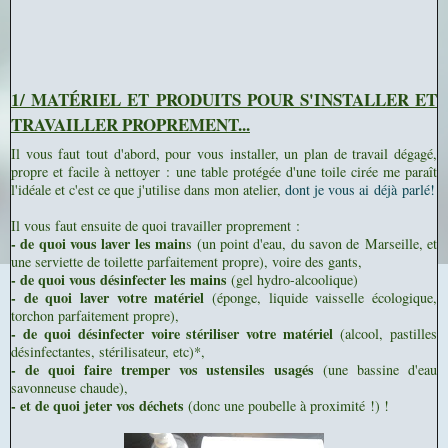
1/ MATÉRIEL ET PRODUITS POUR S'INSTALLER ET
TRAVAILLER PROPREMENT...
Il vous faut tout d'abord, pour vous installer, un plan de travail dégagé,
propre et facile à nettoyer : une table protégée d'une toile cirée me paraît
l'idéale et c'est ce que j'utilise dans mon atelier,
dont je vous ai déjà parlé!
Il vous faut ensuite de quoi travailler proprement :
- de quoi vous laver les main
s (un point d'eau, du savon de Marseille, et
une serviette de toilette parfaitement propre), voire des gants,
- de quoi vous désinfecter les mains
(gel hydro-alcoolique)
- de quoi laver votre matériel
(éponge, liquide vaisselle écologique,
torchon parfaitement propre),
- de quoi désinfecter voire stériliser votre matériel
(alcool, pastilles
désinfectantes, stérilisateur, etc)*,
- de quoi faire tremper vos ustensiles usagés
(une bassine d'eau
savonneuse chaude),
- et de quoi jeter vos déchets
(donc une poubelle à proximité !) !