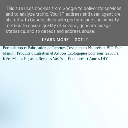
This site uses cookies from Google to deliver its services
COSMESSENCE BIO Recettes
and to analyze traffic. Your IP address and user-agent are
shared with Google along with performance and security
cosmetiques naturels et Bio et
metrics to ensure quality of service, generate usage
statistics, and to detect and address abuse.
idées menus variés et équilibrés
LEARN MORE
GOT IT
Formulation et Fabrication de Recettes Cosmétiques Naturels et BIO Faits
Maison, Produits d'Entretien et Astuces Écologiques pour tous les Jours,
Idées Menus Repas et Recettes Variés et Equilibrés et Autres DIY