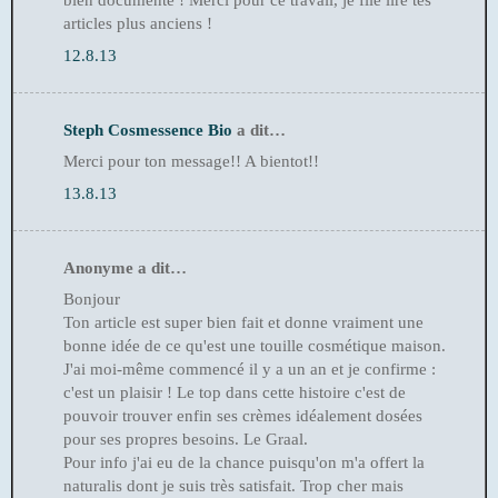
bien documenté ! Merci pour ce travail, je file lire tes
articles plus anciens !
12.8.13
Steph Cosmessence Bio
a dit…
Merci pour ton message!! A bientot!!
13.8.13
Anonyme a dit…
Bonjour
Ton article est super bien fait et donne vraiment une
bonne idée de ce qu'est une touille cosmétique maison.
J'ai moi-même commencé il y a un an et je confirme :
c'est un plaisir ! Le top dans cette histoire c'est de
pouvoir trouver enfin ses crèmes idéalement dosées
pour ses propres besoins. Le Graal.
Pour info j'ai eu de la chance puisqu'on m'a offert la
naturalis dont je suis très satisfait. Trop cher mais