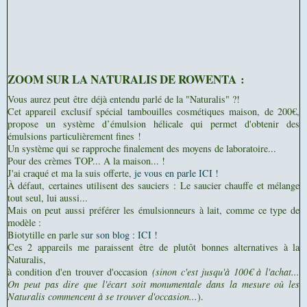
ZOOM SUR LA NATURALIS DE ROWENTA :
Vous aurez peut être déjà entendu parlé de la "Naturalis" ?!
Cet appareil exclusif spécial tambouilles cosmétiques maison, de 200€,
propose un système d’émulsion hélicale qui permet d'obtenir des
émulsions particulièrement fines !
Un système qui se rapproche finalement des moyens de laboratoire...
Pour des crèmes TOP... A la maison... !
J'ai craqué et ma la suis offerte,
je vous en parle ICI !
À défaut, certaines utilisent des sauciers :
Le saucier chauffe et mélange
tout seul, lui aussi...
Mais on peut aussi préférer les émulsionneurs à lait, comme ce type de
modèle :
Biotytille en parle
sur son blog : ICI !
Ces 2 appareils me paraissent être de plutôt bonnes alternatives à la
Naturalis,
à condition d'en trouver d'occasion
(sinon c'est jusqu'à 100€ à l'achat...
On peut pas dire que l'écart soit monumentale dans la mesure où les
Naturalis commencent à se trouver d'occasion...
).