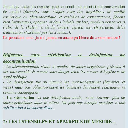
J'applique toutes les mesures pour un conditionnement et une conservation
de qualité
(formules sans risques avec des ingrédients de qualité
cosmétique ou pharmaceutique, et enrichies de conservateurs, flacons
bien hermétiques, opaques, et dans l'idéale air less, produits conservés à
l’abri de la chaleur et de la lumière, parfois au réfrigérateur, délai
d'utilisation n'excédant pas les 2 mois...);
En procédant ainsi, je n'ai jamais eu aucun problème de contamination !
Différence entre stérilisation et désinfection ou
décontamination
- La décontamination
réduit le nombre de micro organismes présents à
des taux considérés comme sans danger selon les normes d’hygiène et de
santé publique
- La désinfection
tue ou inactive les micro-organismes (bactéries et
virus) mais pas obligatoirement les bactéries hautement résistantes ni
certains champignons.
-
La stérilisation
est une désinfection totale, on ne retrouve plus de
micro-organismes dans le milieu. On peut par exemple procéder à une
stérilisation à la vapeur d'eau
.
2/ LES USTENSILES ET APPAREILS DE MESURE...