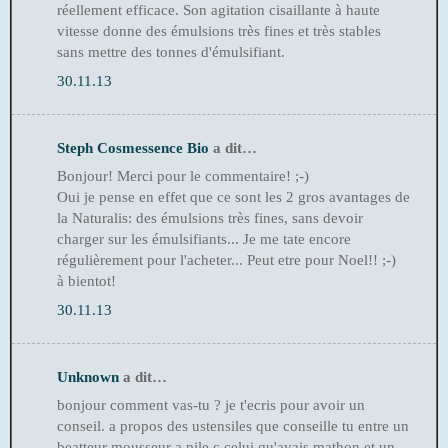
réellement efficace. Son agitation cisaillante à haute
vitesse donne des émulsions très fines et très stables
sans mettre des tonnes d'émulsifiant.
30.11.13
Steph Cosmessence Bio
a dit…
Bonjour! Merci pour le commentaire! ;-)
Oui je pense en effet que ce sont les 2 gros avantages de
la Naturalis: des émulsions très fines, sans devoir
charger sur les émulsifiants... Je me tate encore
régulièrement pour l'acheter... Peut etre pour Noel!! ;-)
à bientot!
30.11.13
Unknown
a dit…
bonjour comment vas-tu ? je t'ecris pour avoir un
conseil. a propos des ustensiles que conseille tu entre un
beatteur mousseur a pile c celui qu'avais mathon et un