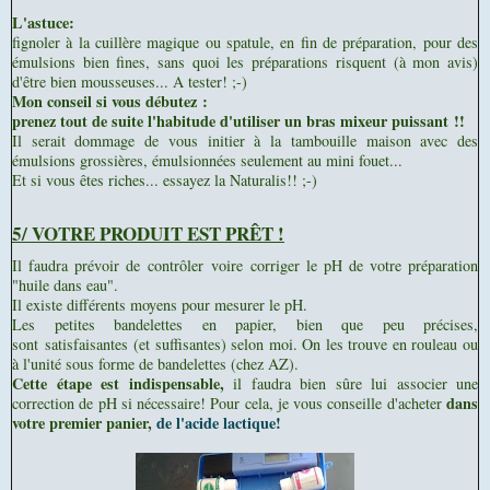
L'astuce:
fignoler à la cuillère magique ou spatule, en fin de préparation, pour des
émulsions bien fines, sans quoi les préparations risquent (à mon avis)
d'être bien mousseuses... A tester! ;-)
Mon conseil si vous débutez :
prenez tout de suite l'habitude d'utiliser un bras mixeur puissant !!
Il serait dommage de vous initier à la tambouille maison avec des
émulsions grossières, émulsionnées seulement au mini fouet...
Et si vous êtes riches... essayez la Naturalis!! ;-)
5/ VOTRE PRODUIT EST PRÊT !
Il faudra prévoir de contrôler voire corriger le pH de votre préparation
"huile dans eau".
Il existe différents moyens pour mesurer le pH.
Les petites bandelettes en papier, bien que peu précises,
sont satisfaisantes (et suffisantes) selon moi. On les trouve en rouleau ou
à l'unité sous forme de bandelettes (chez AZ).
Cette étape est indispensable,
il faudra bien sûre lui associer une
dans
correction de pH si nécessaire! Pour cela, je vous conseille d'acheter
votre premier panier,
de l'acide lactique!