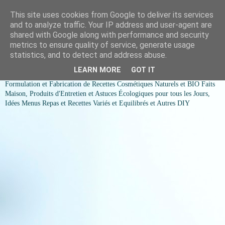
This site uses cookies from Google to deliver its services
COSMESSENCE BIO Recettes
and to analyze traffic. Your IP address and user-agent are
shared with Google along with performance and security
cosmetiques naturels et Bio et
metrics to ensure quality of service, generate usage
statistics, and to detect and address abuse.
idées menus variés et équilibrés
LEARN MORE
GOT IT
Formulation et Fabrication de Recettes Cosmétiques Naturels et BIO Faits
Maison, Produits d'Entretien et Astuces Écologiques pour tous les Jours,
Idées Menus Repas et Recettes Variés et Equilibrés et Autres DIY