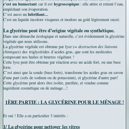
c’est un humectant
hygroscopique
car il est
: elle a
ttire et retient l’eau,
empêchant son évaporation.
lubrifiant...
C’est aussi un
C'est un liquide incolore visqueux et inodore au goût légèrement sucré.
La glycérine peut être d’origine végétale ou synthétique.
Dans une démarche écologique et naturelle, c’est évidemment la glycérine
végétale que nous utilisons.
La glycérine végétale est obtenue par lyse (
= destruction des liaisons
chimiques
) des triglycérides d’acides gras, que sont les molécules
composant nos huiles et beurres végétaux !
Cette lyse peut être obtenue par réaction avec un acide fort, ou une base
forte.
C’est ainsi que la soude (base forte), transforme les acides gras en savon
d'une part (sels de sodium ou de potassium), et glycérine d'autre part!
Cette glycérine peut alors être isolée, purifiée, et vendue comme
ingrédient cosmétique ou de ménage...!
1ÈRE PARTIE : LA GLYCÉRINE POUR LE MÉNAGE !
Et oui ! Elle a en particulier 3 intérêts :
1/ La glycérine pour nettoyer
les vitres