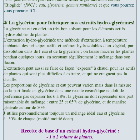
"Bioglide"
(INCI : eau, glycérine, gomme xanthane)
et que
vous pourrez
vous procurer ICI.
4/ La glycérine pour fabriquer nos
extraits hydro-glycérinés!
La glycérine est en effet un très bon solvant pour les éléments actifs
hydrosolubles de plantes.
L'extraction hydro-glycérinée une méthode d'extraction à température
ambiante, des principes actifs et arômes hydrosolubles d'un végétal, par
dissolution dans de l’eau et de la glycérine ; on laisse macérer les plantes
pendant quelques jours, en secouant régulièrement le mélange dans son
flacon.
L'extraction peut aussi se faire de façon "express" à chaud, pour les actifs
de plantes qui sont plus difficiles à extraire, et qui ne craignent pas la
chauffe.
Les proportions de glycérine et eau peuvent varier, mais dans la mesure
ou la part finale en glycérine dans une recette cosmétique ne doit de
préférence pas dépasser les 6 à 8%, la glycérine doit représenter une part
raisonnable du mélange : entre 25 et 65% de glycérine, et de manière
générale autour de 50%.
J’utilise personnellement toujours un mélange idéal
eau et glycérine
à 50% de chaque
(moitié moitié donc) :
Recette de base d'un extrait hydro-glycériné :
- 1 à 2 volume de plantes,