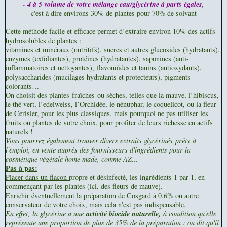
- 4 à 5 volume de votre mélange eau/glycérine à parts égales,
c'est à dire environs 30% de plantes pour 70% de solvant
Cette méthode facile et efficace permet d’extraire environ 10% des actifs
hydrosolubles de plantes :
vitamines et minéraux (nutritifs), sucres et autres glucosides (hydratants),
enzymes (exfoliantes), protéines (hydratantes), saponines (anti-
inflammatoires et nettoyantes), flavonoïdes et tanins (antioxydants),
polysaccharides (mucilages hydratants et protecteurs), pigments
colorants…
On choisit des plantes fraîches ou sèches, telles que la mauve, l’hibiscus,
le thé vert, l’edelweiss, l’Orchidée, le nénuphar, le coquelicot, ou la fleur
de Cerisier, pour les plus classiques, mais pourquoi ne pas utiliser les
fruits ou plantes de votre choix, pour profiter de leurs richesse en actifs
naturels !
Vous pourrez également trouver divers extraits glycérinés prêts à
l'emploi, en vente auprès des fournisseurs d'ingrédients pour la
cosmétique végétale home made, comme AZ...
Pas à pas:
Placer dans un flacon
propre et désinfecté, les ingrédients 1 par 1, en
commençant par les plantes (ici, des fleurs de mauve).
Enrichir éventuellement la préparation de Cosgard à 0,6% ou autre
conservateur de votre choix, mais cela n'est pas indispensable.
En effet,
la glycérine a une
activité biocide naturelle,
à condition qu'elle
représente une proportion de plus de 35% de la préparation : on dit qu'il