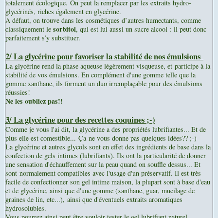
totalement écologique. On peut la remplacer par les extraits hydro-
glycérinés, riches également en glycérine.
A défaut, on trouve dans les cosmétiques d’autres humectants, comme
sorbitol
classiquement le
, qui est lui aussi un sucre alcool : il peut donc
parfaitement s’y substituer.
2/ La glycérine pour
favoriser la stabilité de nos émulsions
La glycérine rend la phase aqueuse légèrement visqueuse, et participe à la
stabilité de vos émulsions. En complément d'une gomme telle que la
gomme xanthane, ils forment un duo irremplaçable pour des émulsions
réussies!
Ne les oubliez pas!!
3/ La glycérine pou
r des recettes coquines ;-)
Comme je vous l'ai dit, la glycérine a des propriétés lubrifiantes... Et de
plus elle est comestible... Ça ne vous donne pas quelques idées?? ;-)
La glycérine et autres glycols sont en effet des ingrédients de base dans la
confection de gels intimes (lubrifiants). Ils ont la particularité de donner
une sensation d'échauffement sur la peau quand on souffle dessus... Et
sont normalement compatibles avec l'usage d'un préservatif. Il est très
facile de confectionner son gel intime maison, la plupart sont à base d'eau
et de glycérine, ainsi que d'une
gomme (xanthane, guar, mucilage de
graines de lin, etc...),
ainsi que d'éventuels extraits aromatiques
hydrosolubles.
Vous pourrez ainsi peut être vouloir tester le gel lubrifiant naturel