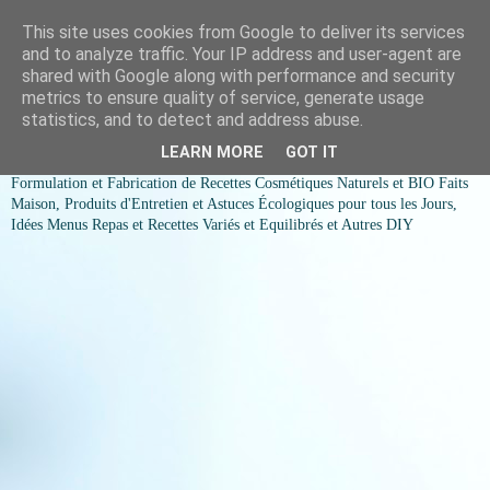
This site uses cookies from Google to deliver its services
COSMESSENCE BIO Recettes
and to analyze traffic. Your IP address and user-agent are
shared with Google along with performance and security
cosmetiques naturels et Bio et
metrics to ensure quality of service, generate usage
statistics, and to detect and address abuse.
idées menus variés et équilibrés
LEARN MORE
GOT IT
Formulation et Fabrication de Recettes Cosmétiques Naturels et BIO Faits
Maison, Produits d'Entretien et Astuces Écologiques pour tous les Jours,
Idées Menus Repas et Recettes Variés et Equilibrés et Autres DIY