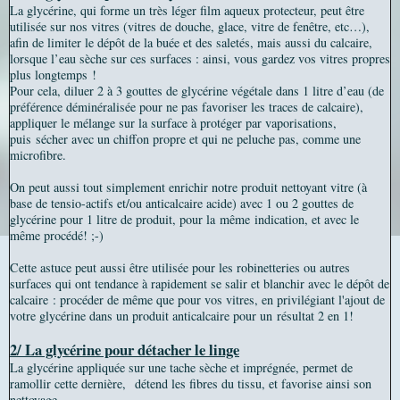
La glycérine, qui forme un très léger film aqueux protecteur, peut être
utilisée sur nos vitres (vitres de douche, glace, vitre de fenêtre, etc…),
afin de limiter le dépôt de la buée et des saletés, mais aussi du calcaire,
lorsque l’eau sèche sur ces surfaces : ainsi, vous gardez vos vitres propres
plus longtemps !
Pour cela, diluer 2 à 3 gouttes de glycérine végétale dans 1 litre d’eau (de
préférence déminéralisée pour ne pas favoriser les traces de calcaire),
appliquer le mélange sur la surface à protéger par vaporisations,
puis sécher avec un chiffon propre et qui ne peluche pas, comme une
microfibre.
On peut aussi tout simplement enrichir notre produit nettoyant vitre (à
base de tensio-actifs et/ou anticalcaire acide) avec 1 ou 2 gouttes de
glycérine pour 1 litre de produit, pour la même indication, et avec le
même procédé! ;-)
Cette astuce peut aussi être utilisée pour les robinetteries ou autres
surfaces qui ont tendance à rapidement se salir et blanchir avec le dépôt de
calcaire : procéder de même que pour vos vitres, en privilégiant l'ajout de
votre glycérine dans un produit anticalcaire pour un
résultat 2 en 1!
2/ La glycérine pour détacher le linge
La glycérine appliquée sur une tache sèche et imprégnée, permet de
ramollir cette dernière, détend les fibres du tissu, et favorise ainsi son
nettoyage.