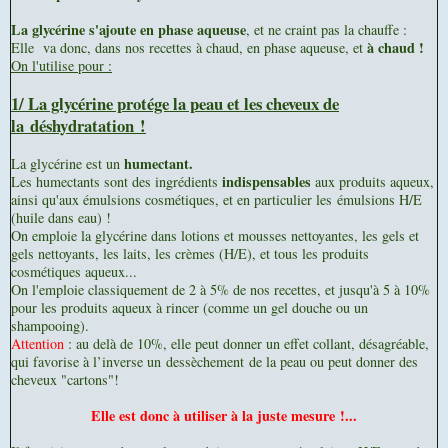
La glycérine s'ajoute en phase aqueuse
, et ne craint pas la chauffe :
à chaud !
Elle va donc, dans nos recettes à chaud, en phase aqueuse, et
On l'utilise pour :
1/ La glycérine p
rotége la peau et les cheveux
de
la déshydratation !
humectant.
La glycérine est un
indispensables
Les humectants sont des ingrédients
aux produits aqueux,
ainsi qu'aux émulsions cosmétiques, et en particulier les
émulsions H/E
(huile dans eau) !
On emploie la glycérine dans lotions et mousses nettoyantes, les gels et
gels nettoyants, les laits, les crèmes (H/E), et tous les produits
cosmétiques aqueux...
On l'emploie classiquement de 2 à 5% de nos recettes, et jusqu'à 5 à 10%
pour les produits aqueux à rincer (comme un gel douche ou un
shampooing).
Attention
: au delà de 10%, elle peut donner un effet collant, désagréable,
qui favorise à l’inverse un dessèchement de la peau ou peut donner des
cheveux "cartons"!
Elle est donc à utiliser à la juste mesure !...