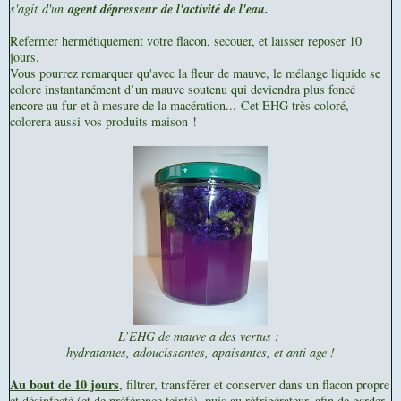
s'agit
d'un
agent dépresseur de l'activité de l'eau.
Refermer hermétiquement votre flacon, secouer, et laisser reposer 10
jours.
Vous pourrez remarquer qu'avec la fleur de mauve, le mélange liquide se
colore instantanément d’un mauve soutenu qui deviendra plus foncé
encore au fur et à mesure de la macération...
Cet EHG très coloré,
colorera aussi vos produits maison !
L’EHG de mauve a des vertus :
hydratantes, adoucissantes, apaisantes, et anti age !
Au bout de 10 jours
, filtrer, transférer et conserver dans un flacon propre
et désinfecté (et de préférence teinté), puis au réfrigérateur, afin de garder