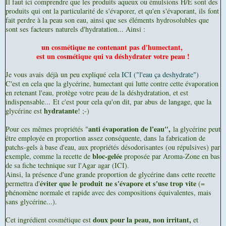
Il faut ici comprendre que les produits aqueux ou émulsions H/E sont des
produits qui ont la particularité de s'évaporer, et qu'en s'évaporant, ils font
fait perdre à la peau son eau, ainsi que ses éléments hydrosolubles que
sont ses facteurs naturels d'hydratation... Ainsi :
un cosmétique ne contenant pas d'humectant,
est un cosmétique qui va déshydrater votre peau !
Je vous avais déjà un peu expliqué cela
ICI ("l'eau ça deshydrate")
C'est en cela que la glycérine, humectant qui lutte contre cette évaporation
en retenant l'eau, protège votre peau de la déshydratation, et est
indispensable...
Et c'est pour cela qu'on dit, par abus de langage, que la
hydratante
glycérine est
! ;-)
anti évaporation de l'eau",
Pour ces mêmes propriétés "
la glycérine peut
être employée en proportion assez conséquente, dans la fabrication de
patchs-gels à base d'eau, aux propriétés désodorisantes (ou répulsives) par
bloc-gelée
exemple, comme la recette de
proposée par Aroma-Zone en bas
de sa fiche technique
sur l'Agar agar (ICI)
.
Ainsi, la présence d'une grande proportion de glycérine dans cette recette
éviter que le produit ne s'évapore et s'use trop vite
permettra d'
(=
phénomène normale et rapide avec des compositions équivalentes, mais
sans glycérine...).
doux pour la peau, non irritant,
Cet ingrédient cosmétique est
et