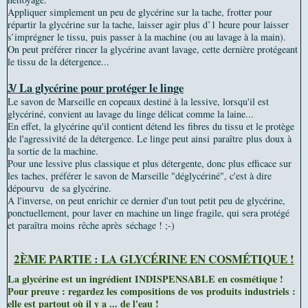
Appliquer simplement un peu de glycérine sur la tache, frotter pour
répartir la glycérine sur la tache, laisser agir plus d’1 heure pour laisser
s’imprégner le tissu, puis passer à la machine (ou au lavage à la main).
On peut préférer rincer la glycérine avant lavage, cette dernière protégeant
le tissu de la détergence...
3/ La glycérine pour protéger le linge
Le savon de Marseille en copeaux destiné à la lessive, lorsqu'il est
glycériné, convient au lavage du linge délicat comme la laine...
En effet, la glycérine qu'il contient détend les fibres du tissu et le protège
de l'agressivité de la détergence. Le linge peut ainsi paraître plus doux à
la sortie de la machine.
Pour une lessive plus classique et plus détergente, donc plus efficace sur
les taches, préférer le savon de Marseille "déglycériné", c'est à dire
dépourvu de sa glycérine.
A l'inverse, on peut enrichir ce dernier d'un tout petit peu de glycérine,
ponctuellement, pour laver en machine un linge fragile, qui sera protégé
et paraîtra moins rêche après séchage ! ;-)
2ÈME PARTIE : LA GLYCÉRINE EN COSMÉTIQUE !
La glycérine est un ingrédient INDISPENSABLE en cosmétique !
Pour preuve : regardez les compositions de vos produits industriels :
elle est partout où il y a ... de l'eau !