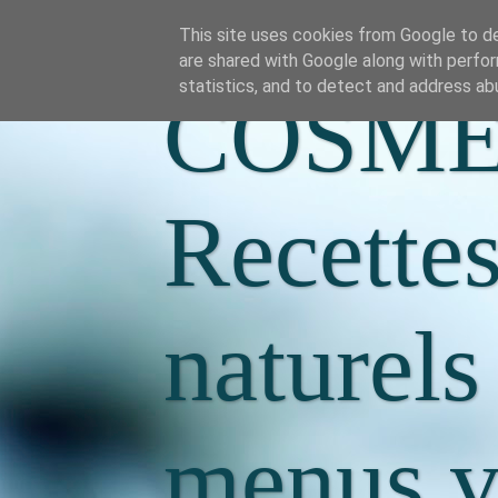
This site uses cookies from Google to del
are shared with Google along with perfor
statistics, and to detect and address ab
COSME
Recette
naturels
menus va