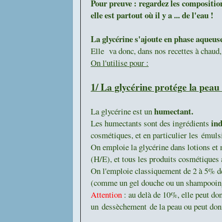
Pour preuve : regardez les composition
elle est partout où il y a ... de l'eau !
La glycérine s'ajoute en phase aqueus
Elle va donc, dans nos recettes à chaud,
On l'utilise pour :
1/ La glycérine p
rotége la peau
humectant.
La glycérine est un
ind
Les humectants sont des ingrédients
cosmétiques, et en particulier les
émulsi
On emploie la glycérine dans lotions et m
(H/E), et tous les produits cosmétiques 
On l'emploie classiquement de 2 à 5% de 
(comme un gel douche ou un shampooin
Attention
: au delà de 10%, elle peut don
un dessèchement de la peau ou peut don