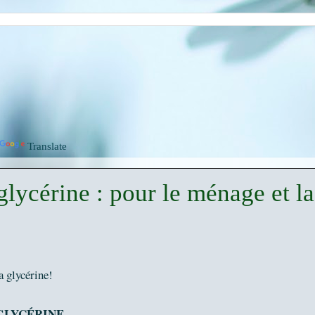
Translate
 glycérine : pour le ménage et la
la glycérine!
GLYCÉRINE