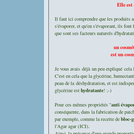
Elle est
Il faut ici comprendre que les produits 
s'évaporer, et qu'en s'évaporant, ils fon
que sont ses facteurs naturels d'hydratati
un cosmét
est un cosm
Je vous avais déjà un peu expliqué cela
C'est en cela que la glycérine, humectant
peau de la déshydratation, et est indispe
hydratante
glycérine est
! ;-)
anti évapor
Pour ces mêmes propriétés "
conséquente, dans la fabrication de patc
bloc-g
par exemple, comme la recette de
l'Agar agar (ICI)
.
Ainsi, la présence d'une grande proportio