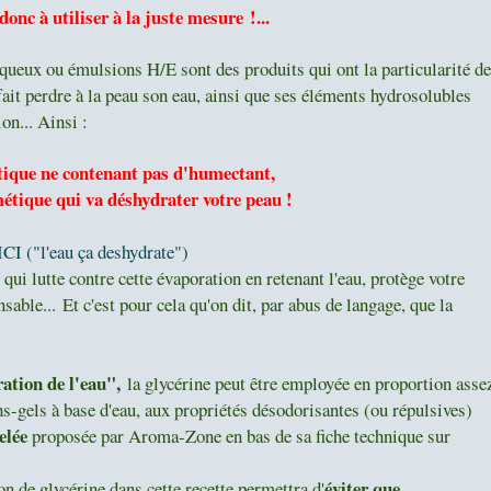
 donc à utiliser à la juste mesure !...
aqueux ou émulsions H/E sont des produits qui ont la particularité de
t fait perdre à la peau son eau, ainsi que ses éléments hydrosolubles
on... Ainsi :
ique ne contenant pas d'humectant,
étique qui va déshydrater votre peau !
ICI ("l'eau ça deshydrate")
 qui lutte contre cette évaporation en retenant l'eau, protège votre
nsable...
Et c'est pour cela qu'on dit, par abus de langage, que la
ation de l'eau",
la glycérine peut être employée en proportion asse
hs-gels à base d'eau, aux propriétés désodorisantes (ou répulsives)
elée
proposée par Aroma-Zone en bas de sa fiche technique
sur
éviter que
n de glycérine dans cette recette permettra d'