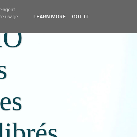
er-agent
LEARN MORE
GOT IT
ate usage
IO
s
ées
librés