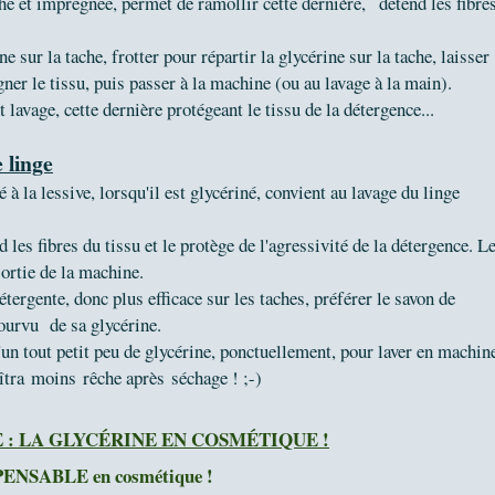
he et imprégnée, permet de ramollir cette dernière, détend les fibre
.
sur la tache, frotter pour répartir la glycérine sur la tache, laisser
gner le tissu, puis passer à la machine (ou au lavage à la main).
 lavage, cette dernière protégeant le tissu de la détergence...
 linge
à la lessive, lorsqu'il est glycériné, convient au lavage du linge
d les fibres du tissu et le protège de l'agressivité de la détergence. L
 sortie de la machine.
étergente, donc plus efficace sur les taches, préférer le savon de
pourvu de sa glycérine.
d'un tout petit peu de glycérine, ponctuellement, pour laver en machin
aîtra moins rêche après séchage ! ;-)
 : LA GLYCÉRINE EN COSMÉTIQUE !
ISPENSABLE en cosmétique !