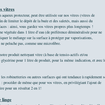
es vitres
m aqueux protecteur, peut être utilisée sur nos vitres (vitres de
in de limiter le dépôt de la buée et des saletés, mais aussi du
rfaces : ainsi, vous gardez vos vitres propres plus longtemps !
ine végétale dans 1 litre d’eau (de préférence déminéralisée pour ne
pliquer le mélange sur la surface à protéger par vaporisations,
ui ne peluche pas, comme une microfibre.
tre produit nettoyant vitre (à base de tensio-actifs et/ou
e glycérine pour 1 litre de produit, pour la même indication, et avec l
r les robinetteries ou autres surfaces qui ont tendance à rapidement s
re : procéder de même que pour vos vitres, en privilégiant l'ajout de
aire pour un
résultat 2 en 1!
 linge