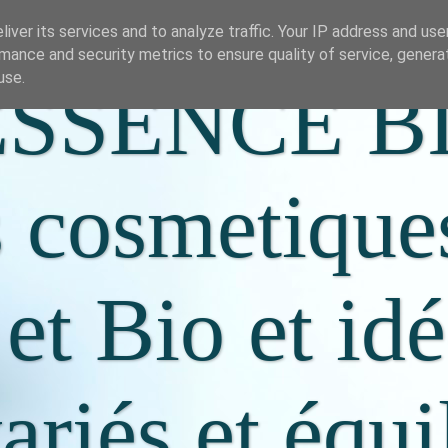
iver its services and to analyze traffic. Your IP address and us
mance and security metrics to ensure quality of service, gener
use.
SSENCE B
s cosmetique
 et Bio et id
riés et équi