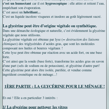
c’est un humectant
hygroscopique
car il est
: elle a
ttire et retient l’eau,
empêchant son évaporation.
lubrifiant...
C’est aussi un
C'est un liquide incolore visqueux et inodore au goût légèrement sucré.
La glycérine peut être d’origine végétale ou synthétique.
Dans une démarche écologique et naturelle, c’est évidemment la glycérine
végétale que nous utilisons.
La glycérine végétale est obtenue par lyse (
= destruction des liaisons
chimiques
) des triglycérides d’acides gras, que sont les molécules
composant nos huiles et beurres végétaux !
Cette lyse peut être obtenue par réaction avec un acide fort, ou une base
forte.
C’est ainsi que la soude (base forte), transforme les acides gras en savon
d'une part (sels de sodium ou de potassium), et glycérine d'autre part!
Cette glycérine peut alors être isolée, purifiée, et vendue comme
ingrédient cosmétique ou de ménage...!
1ÈRE PARTIE : LA GLYCÉRINE POUR LE MÉNAGE !
Et oui ! Elle a en particulier 3 intérêts :
1/ La glycérine pour nettoyer
les vitres