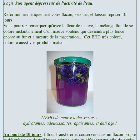
s'agit
d'un
agent dépresseur de l'activité de l'eau.
Refermer hermétiquement votre flacon, secouer, et laisser reposer 10
jours.
Vous pourrez remarquer qu'avec la fleur de mauve, le mélange liquide se
colore instantanément d’un mauve soutenu qui deviendra plus foncé
encore au fur et à mesure de la macération...
Cet EHG très coloré,
colorera aussi vos produits maison !
L’EHG de mauve a des vertus :
hydratantes, adoucissantes, apaisantes, et anti age !
Au bout de 10 jours
, filtrer, transférer et conserver dans un flacon propre
et désinfecté (et de préférence teinté), puis au réfrigérateur, afin de garder