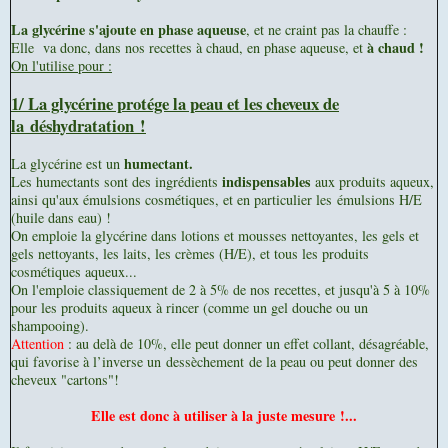
La glycérine s'ajoute en phase aqueuse
, et ne craint pas la chauffe :
à chaud !
Elle va donc, dans nos recettes à chaud, en phase aqueuse, et
On l'utilise pour :
1/ La glycérine p
rotége la peau et les cheveux
de
la déshydratation !
humectant.
La glycérine est un
indispensables
Les humectants sont des ingrédients
aux produits aqueux,
ainsi qu'aux émulsions cosmétiques, et en particulier les
émulsions H/E
(huile dans eau) !
On emploie la glycérine dans lotions et mousses nettoyantes, les gels et
gels nettoyants, les laits, les crèmes (H/E), et tous les produits
cosmétiques aqueux...
On l'emploie classiquement de 2 à 5% de nos recettes, et jusqu'à 5 à 10%
pour les produits aqueux à rincer (comme un gel douche ou un
shampooing).
Attention
: au delà de 10%, elle peut donner un effet collant, désagréable,
qui favorise à l’inverse un dessèchement de la peau ou peut donner des
cheveux "cartons"!
Elle est donc à utiliser à la juste mesure !...