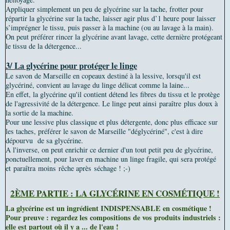
Appliquer simplement un peu de glycérine sur la tache, frotter pour
répartir la glycérine sur la tache, laisser agir plus d’1 heure pour laisser
s’imprégner le tissu, puis passer à la machine (ou au lavage à la main).
On peut préférer rincer la glycérine avant lavage, cette dernière protégeant
le tissu de la détergence...
3/ La glycérine pour protéger le linge
Le savon de Marseille en copeaux destiné à la lessive, lorsqu'il est
glycériné, convient au lavage du linge délicat comme la laine...
En effet, la glycérine qu'il contient détend les fibres du tissu et le protège
de l'agressivité de la détergence. Le linge peut ainsi paraître plus doux à
la sortie de la machine.
Pour une lessive plus classique et plus détergente, donc plus efficace sur
les taches, préférer le savon de Marseille "déglycériné", c'est à dire
dépourvu de sa glycérine.
A l'inverse, on peut enrichir ce dernier d'un tout petit peu de glycérine,
ponctuellement, pour laver en machine un linge fragile, qui sera protégé
et paraîtra moins rêche après séchage ! ;-)
2ÈME PARTIE : LA GLYCÉRINE EN COSMÉTIQUE !
La glycérine est un ingrédient INDISPENSABLE en cosmétique !
Pour preuve : regardez les compositions de vos produits industriels :
elle est partout où il y a ... de l'eau !