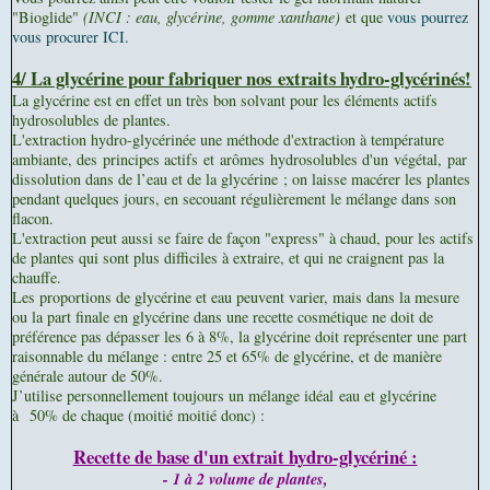
"Bioglide"
(INCI : eau, glycérine, gomme xanthane)
et que
vous pourrez
vous procurer ICI.
4/ La glycérine pour fabriquer nos
extraits hydro-glycérinés!
La glycérine est en effet un très bon solvant pour les éléments actifs
hydrosolubles de plantes.
L'extraction hydro-glycérinée une méthode d'extraction à température
ambiante, des principes actifs et arômes hydrosolubles d'un végétal, par
dissolution dans de l’eau et de la glycérine ; on laisse macérer les plantes
pendant quelques jours, en secouant régulièrement le mélange dans son
flacon.
L'extraction peut aussi se faire de façon "express" à chaud, pour les actifs
de plantes qui sont plus difficiles à extraire, et qui ne craignent pas la
chauffe.
Les proportions de glycérine et eau peuvent varier, mais dans la mesure
ou la part finale en glycérine dans une recette cosmétique ne doit de
préférence pas dépasser les 6 à 8%, la glycérine doit représenter une part
raisonnable du mélange : entre 25 et 65% de glycérine, et de manière
générale autour de 50%.
J’utilise personnellement toujours un mélange idéal
eau et glycérine
à 50% de chaque
(moitié moitié donc) :
Recette de base d'un extrait hydro-glycériné :
- 1 à 2 volume de plantes,