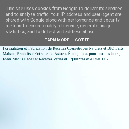
This site uses cookies from Google to deliver its services
COSMESSENCE BIO Recettes
and to analyze traffic. Your IP address and user-agent are
shared with Google along with performance and security
cosmetiques naturels et Bio et
metrics to ensure quality of service, generate usage
statistics, and to detect and address abuse.
idées menus variés et équilibrés
LEARN MORE
GOT IT
Formulation et Fabrication de Recettes Cosmétiques Naturels et BIO Faits
Maison, Produits d'Entretien et Astuces Écologiques pour tous les Jours,
Idées Menus Repas et Recettes Variés et Equilibrés et Autres DIY