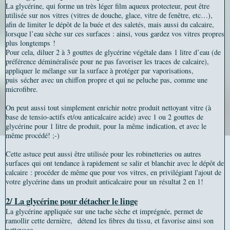
La glycérine, qui forme un très léger film aqueux protecteur, peut être
utilisée sur nos vitres (vitres de douche, glace, vitre de fenêtre, etc…),
afin de limiter le dépôt de la buée et des saletés, mais aussi du calcaire,
lorsque l’eau sèche sur ces surfaces : ainsi, vous gardez vos vitres propres
plus longtemps !
Pour cela, diluer 2 à 3 gouttes de glycérine végétale dans 1 litre d’eau (de
préférence déminéralisée pour ne pas favoriser les traces de calcaire),
appliquer le mélange sur la surface à protéger par vaporisations,
puis sécher avec un chiffon propre et qui ne peluche pas, comme une
microfibre.
On peut aussi tout simplement enrichir notre produit nettoyant vitre (à
base de tensio-actifs et/ou anticalcaire acide) avec 1 ou 2 gouttes de
glycérine pour 1 litre de produit, pour la même indication, et avec le
même procédé! ;-)
Cette astuce peut aussi être utilisée pour les robinetteries ou autres
surfaces qui ont tendance à rapidement se salir et blanchir avec le dépôt de
calcaire : procéder de même que pour vos vitres, en privilégiant l'ajout de
votre glycérine dans un produit anticalcaire pour un
résultat 2 en 1!
2/ La glycérine pour détacher le linge
La glycérine appliquée sur une tache sèche et imprégnée, permet de
ramollir cette dernière, détend les fibres du tissu, et favorise ainsi son
nettoyage.