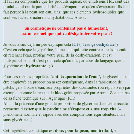
Il faut ici comprendre que les produits aqueux ou émulsions H/E sont des
produits qui ont la particularité de s'évaporer, et qu'en s'évaporant, ils font
fait perdre à la peau son eau, ainsi que ses éléments hydrosolubles que
sont ses facteurs naturels d'hydratation... Ainsi :
un cosmétique ne contenant pas d'humectant,
est un cosmétique qui va déshydrater votre peau !
Je vous avais déjà un peu expliqué cela
ICI ("l'eau ça deshydrate")
C'est en cela que la glycérine, humectant qui lutte contre cette évaporation
en retenant l'eau, protège votre peau de la déshydratation, et est
indispensable...
Et c'est pour cela qu'on dit, par abus de langage, que la
hydratante
glycérine est
! ;-)
anti évaporation de l'eau",
Pour ces mêmes propriétés "
la glycérine peut
être employée en proportion assez conséquente, dans la fabrication de
patchs-gels à base d'eau, aux propriétés désodorisantes (ou répulsives) par
bloc-gelée
exemple, comme la recette de
proposée par Aroma-Zone en bas
de sa fiche technique
sur l'Agar agar (ICI)
.
Ainsi, la présence d'une grande proportion de glycérine dans cette recette
éviter que le produit ne s'évapore et s'use trop vite
permettra d'
(=
phénomène normale et rapide avec des compositions équivalentes, mais
sans glycérine...).
doux pour la peau, non irritant,
Cet ingrédient cosmétique est
et