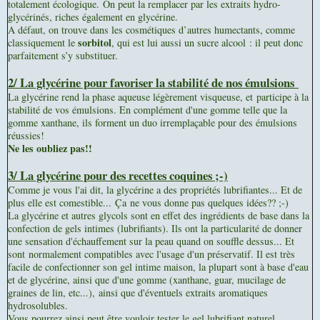
totalement écologique. On peut la remplacer par les extraits hydro-
glycérinés, riches également en glycérine.
A défaut, on trouve dans les cosmétiques d’autres humectants, comme
sorbitol
classiquement le
, qui est lui aussi un sucre alcool : il peut donc
parfaitement s’y substituer.
2/ La glycérine pour
favoriser la stabilité de nos émulsions
La glycérine rend la phase aqueuse légèrement visqueuse, et participe à la
stabilité de vos émulsions. En complément d'une gomme telle que la
gomme xanthane, ils forment un duo irremplaçable pour des émulsions
réussies!
Ne les oubliez pas!!
3/ La glycérine pou
r des recettes coquines ;-)
Comme je vous l'ai dit, la glycérine a des propriétés lubrifiantes... Et de
plus elle est comestible... Ça ne vous donne pas quelques idées?? ;-)
La glycérine et autres glycols sont en effet des ingrédients de base dans la
confection de gels intimes (lubrifiants). Ils ont la particularité de donner
une sensation d'échauffement sur la peau quand on souffle dessus... Et
sont normalement compatibles avec l'usage d'un préservatif. Il est très
facile de confectionner son gel intime maison, la plupart sont à base d'eau
et de glycérine, ainsi que d'une
gomme (xanthane, guar, mucilage de
graines de lin, etc...),
ainsi que d'éventuels extraits aromatiques
hydrosolubles.
Vous pourrez ainsi peut être vouloir tester le gel lubrifiant naturel