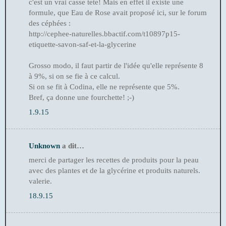
c'est un vrai casse tete! Mais en effet il existe une
formule, que Eau de Rose avait proposé ici, sur le forum
des céphées :
http://cephee-naturelles.bbactif.com/t10897p15-
etiquette-savon-saf-et-la-glycerine
Grosso modo, il faut partir de l'idée qu'elle représente 8
à 9%, si on se fie à ce calcul.
Si on se fit à Codina, elle ne représente que 5%.
Bref, ça donne une fourchette! ;-)
1.9.15
Unknown
a dit…
merci de partager les recettes de produits pour la peau
avec des plantes et de la glycérine et produits naturels.
valerie.
18.9.15