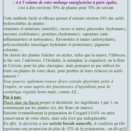
- 4 à 5 volume de votre mélange eau/glycérine à parts égales,
c'est à dire environs 30% de plantes pour 70% de solvant
Cette méthode facile et efficace permet d’extraire environ 10% des actifs
hydrosolubles de plantes :
vitamines et minéraux (nutritifs), sucres et autres glucosides (hydratants),
enzymes (exfoliantes), protéines (hydratantes), saponines (anti-
inflammatoires et nettoyantes), flavonoïdes et tanins (antioxydants),
polysaccharides (mucilages hydratants et protecteurs), pigments
colorants…
On choisit des plantes fraîches ou sèches, telles que la mauve, l’hibiscus,
le thé vert, l’edelweiss, l’Orchidée, le nénuphar, le coquelicot, ou la fleur
de Cerisier, pour les plus classiques, mais pourquoi ne pas utiliser les
fruits ou plantes de votre choix, pour profiter de leurs richesse en actifs
naturels !
Vous pourrez également trouver divers extraits glycérinés prêts à
l'emploi, en vente auprès des fournisseurs d'ingrédients pour la
cosmétique végétale home made, comme AZ...
Pas à pas:
Placer dans un flacon
propre et désinfecté, les ingrédients 1 par 1, en
commençant par les plantes (ici, des fleurs de mauve).
Enrichir éventuellement la préparation de Cosgard à 0,6% ou autre
conservateur de votre choix, mais cela n'est pas indispensable.
En effet,
la glycérine a une
activité biocide naturelle,
à condition qu'elle
représente une proportion de plus de 35% de la préparation : on dit qu'il