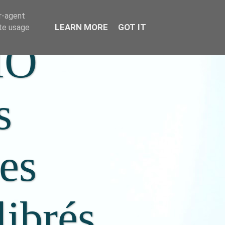
er-agent
LEARN MORE
GOT IT
ate usage
IO
s
ées
librés