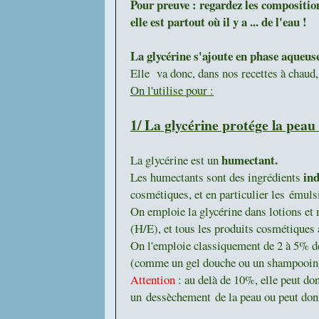
Pour preuve : regardez les composition
elle est partout où il y a ... de l'eau !
La glycérine s'ajoute en phase aqueus
Elle va donc, dans nos recettes à chaud,
On l'utilise pour :
1/ La glycérine p
rotége la peau
humectant.
La glycérine est un
ind
Les humectants sont des ingrédients
cosmétiques, et en particulier les
émulsi
On emploie la glycérine dans lotions et m
(H/E), et tous les produits cosmétiques 
On l'emploie classiquement de 2 à 5% de 
(comme un gel douche ou un shampooin
Attention
: au delà de 10%, elle peut don
un dessèchement de la peau ou peut don