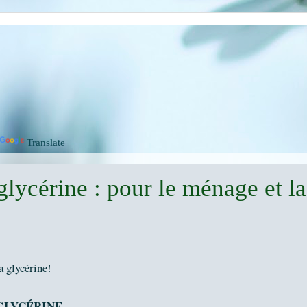
Translate
 glycérine : pour le ménage et la
la glycérine!
GLYCÉRINE