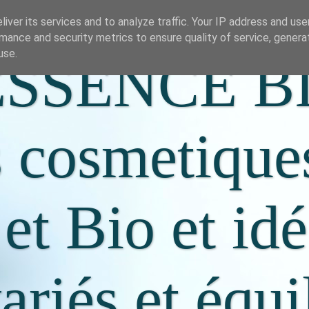
iver its services and to analyze traffic. Your IP address and us
mance and security metrics to ensure quality of service, gener
use.
SSENCE B
s cosmetique
 et Bio et id
riés et équi