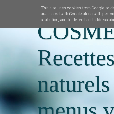
This site uses cookies from Google to del
are shared with Google along with perfor
statistics, and to detect and address ab
COSME
Recette
naturels
menus va