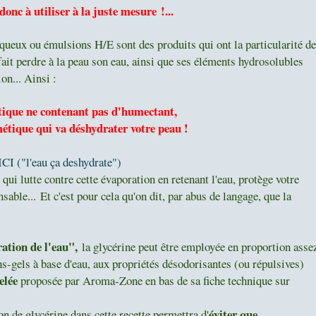
 donc à utiliser à la juste mesure !...
aqueux ou émulsions H/E sont des produits qui ont la particularité de
t fait perdre à la peau son eau, ainsi que ses éléments hydrosolubles
on... Ainsi :
ique ne contenant pas d'humectant,
étique qui va déshydrater votre peau !
ICI ("l'eau ça deshydrate")
 qui lutte contre cette évaporation en retenant l'eau, protège votre
nsable...
Et c'est pour cela qu'on dit, par abus de langage, que la
ation de l'eau",
la glycérine peut être employée en proportion asse
hs-gels à base d'eau, aux propriétés désodorisantes (ou répulsives)
elée
proposée par Aroma-Zone en bas de sa fiche technique
sur
éviter que
n de glycérine dans cette recette permettra d'