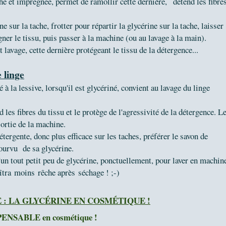
he et imprégnée, permet de ramollir cette dernière, détend les fibre
.
sur la tache, frotter pour répartir la glycérine sur la tache, laisser
gner le tissu, puis passer à la machine (ou au lavage à la main).
 lavage, cette dernière protégeant le tissu de la détergence...
 linge
à la lessive, lorsqu'il est glycériné, convient au lavage du linge
d les fibres du tissu et le protège de l'agressivité de la détergence. L
 sortie de la machine.
étergente, donc plus efficace sur les taches, préférer le savon de
pourvu de sa glycérine.
d'un tout petit peu de glycérine, ponctuellement, pour laver en machin
aîtra moins rêche après séchage ! ;-)
 : LA GLYCÉRINE EN COSMÉTIQUE !
ISPENSABLE en cosmétique !