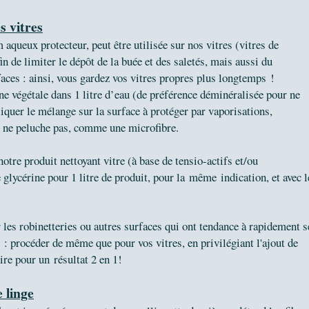
es vitres
m aqueux protecteur, peut être utilisée sur nos vitres (vitres de
in de limiter le dépôt de la buée et des saletés, mais aussi du
rfaces : ainsi, vous gardez vos vitres propres plus longtemps !
ine végétale dans 1 litre d’eau (de préférence déminéralisée pour ne
pliquer le mélange sur la surface à protéger par vaporisations,
ui ne peluche pas, comme une microfibre.
tre produit nettoyant vitre (à base de tensio-actifs et/ou
e glycérine pour 1 litre de produit, pour la même indication, et avec l
r les robinetteries ou autres surfaces qui ont tendance à rapidement s
re : procéder de même que pour vos vitres, en privilégiant l'ajout de
aire pour un
résultat 2 en 1!
 linge