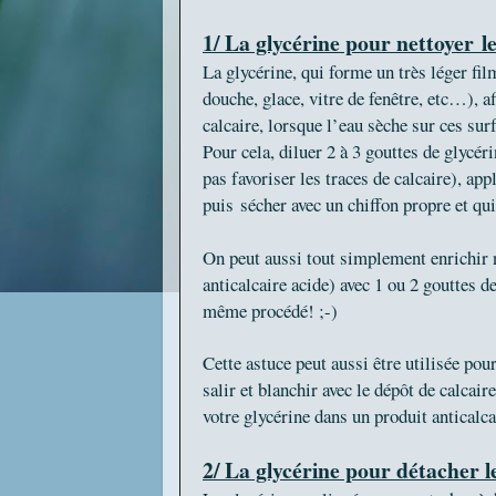
1/ La glycérine pour nettoyer
l
La glycérine, qui forme un très léger fil
douche, glace, vitre de fenêtre, etc…), af
calcaire, lorsque l’eau sèche sur ces su
Pour cela, diluer 2 à 3 gouttes de glycér
pas favoriser les traces de calcaire), ap
puis sécher avec un chiffon propre et q
On peut aussi tout simplement enrichir no
anticalcaire acide) avec 1 ou 2 gouttes d
même procédé! ;-)
Cette astuce peut aussi être utilisée pou
salir et blanchir avec le dépôt de calcai
votre glycérine dans un produit anticalc
2/ La glycérine pour détacher le