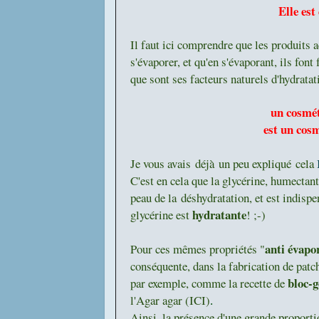
Elle est
Il faut ici comprendre que les produits 
s'évaporer, et qu'en s'évaporant, ils fon
que sont ses facteurs naturels d'hydratati
un cosmét
est un cosm
Je vous avais déjà un peu expliqué cela
C'est en cela que la glycérine, humectant
peau de la déshydratation, et est indispe
hydratante
glycérine est
! ;-)
anti évapor
Pour ces mêmes propriétés "
conséquente, dans la fabrication de patc
bloc-g
par exemple, comme la recette de
l'Agar agar (ICI)
.
Ainsi, la présence d'une grande proportio