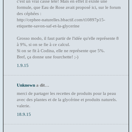
c'est un vrai casse tete! Mais en effet il existe une
formule, que Eau de Rose avait proposé ici, sur le forum
des céphées :
http://cephee-naturelles.bbactif.com/t10897p15-
etiquette-savon-saf-et-la-glycerine
Grosso modo, il faut partir de l'idée qu'elle représente 8
à 9%, si on se fie à ce calcul.
Si on se fit à Codina, elle ne représente que 5%.
Bref, ça donne une fourchette! ;-)
1.9.15
Unknown
a dit…
merci de partager les recettes de produits pour la peau
avec des plantes et de la glycérine et produits naturels.
valerie.
18.9.15