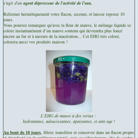
s'agit
d'un
agent dépresseur de l'activité de l'eau.
Refermer hermétiquement votre flacon, secouer, et laisser reposer 10
jours.
Vous pourrez remarquer qu'avec la fleur de mauve, le mélange liquide se
colore instantanément d’un mauve soutenu qui deviendra plus foncé
encore au fur et à mesure de la macération...
Cet EHG très coloré,
colorera aussi vos produits maison !
L’EHG de mauve a des vertus :
hydratantes, adoucissantes, apaisantes, et anti age !
Au bout de 10 jours
, filtrer, transférer et conserver dans un flacon propre
et désinfecté (et de préférence teinté), puis au réfrigérateur, afin de garder