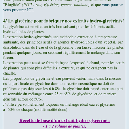
"Bioglide"
(INCI : eau, glycérine, gomme xanthane)
et que
vous pourrez
vous procurer ICI.
4/ La glycérine pour fabriquer nos
extraits hydro-glycérinés!
La glycérine est en effet un très bon solvant pour les éléments actifs
hydrosolubles de plantes.
L'extraction hydro-glycérinée une méthode d'extraction à température
ambiante, des principes actifs et arômes hydrosolubles d'un végétal, par
dissolution dans de l’eau et de la glycérine ; on laisse macérer les plantes
pendant quelques jours, en secouant régulièrement le mélange dans son
flacon.
L'extraction peut aussi se faire de façon "express" à chaud, pour les actifs
de plantes qui sont plus difficiles à extraire, et qui ne craignent pas la
chauffe.
Les proportions de glycérine et eau peuvent varier, mais dans la mesure
ou la part finale en glycérine dans une recette cosmétique ne doit de
préférence pas dépasser les 6 à 8%, la glycérine doit représenter une part
raisonnable du mélange : entre 25 et 65% de glycérine, et de manière
générale autour de 50%.
J’utilise personnellement toujours un mélange idéal
eau et glycérine
à 50% de chaque
(moitié moitié donc) :
Recette de base d'un extrait hydro-glycériné :
- 1 à 2 volume de plantes,