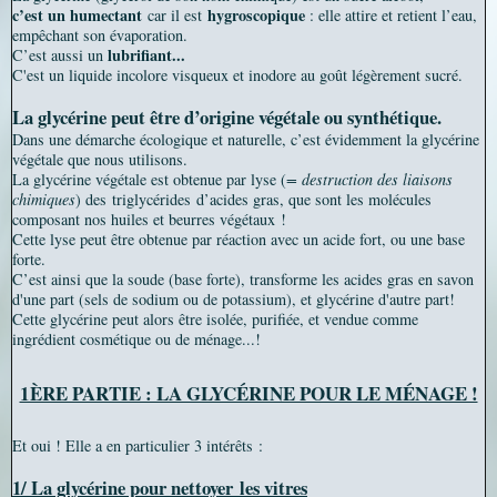
c’est un humectant
hygroscopique
car il est
: elle a
ttire et retient l’eau,
empêchant son évaporation.
lubrifiant...
C’est aussi un
C'est un liquide incolore visqueux et inodore au goût légèrement sucré.
La glycérine peut être d’origine végétale ou synthétique.
Dans une démarche écologique et naturelle, c’est évidemment la glycérine
végétale que nous utilisons.
La glycérine végétale est obtenue par lyse (
= destruction des liaisons
chimiques
) des triglycérides d’acides gras, que sont les molécules
composant nos huiles et beurres végétaux !
Cette lyse peut être obtenue par réaction avec un acide fort, ou une base
forte.
C’est ainsi que la soude (base forte), transforme les acides gras en savon
d'une part (sels de sodium ou de potassium), et glycérine d'autre part!
Cette glycérine peut alors être isolée, purifiée, et vendue comme
ingrédient cosmétique ou de ménage...!
1ÈRE PARTIE : LA GLYCÉRINE POUR LE MÉNAGE !
Et oui ! Elle a en particulier 3 intérêts :
1/ La glycérine pour nettoyer
les vitres