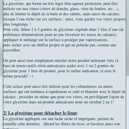
La glycérine, qui forme un très léger film aqueux protecteur, peut être
utilisée sur nos vitres (vitres de douche, glace, vitre de fenêtre, etc…),
afin de limiter le dépôt de la buée et des saletés, mais aussi du calcaire,
lorsque l’eau sèche sur ces surfaces : ainsi, vous gardez vos vitres propres
plus longtemps !
Pour cela, diluer 2 à 3 gouttes de glycérine végétale dans 1 litre d’eau (de
préférence déminéralisée pour ne pas favoriser les traces de calcaire),
appliquer le mélange sur la surface à protéger par vaporisations,
puis sécher avec un chiffon propre et qui ne peluche pas, comme une
microfibre.
On peut aussi tout simplement enrichir notre produit nettoyant vitre (à
base de tensio-actifs et/ou anticalcaire acide) avec 1 ou 2 gouttes de
glycérine pour 1 litre de produit, pour la même indication, et avec le
même procédé! ;-)
Cette astuce peut aussi être utilisée pour les robinetteries ou autres
surfaces qui ont tendance à rapidement se salir et blanchir avec le dépôt de
calcaire : procéder de même que pour vos vitres, en privilégiant l'ajout de
votre glycérine dans un produit anticalcaire pour un
résultat 2 en 1!
2/ La glycérine pour détacher le linge
La glycérine appliquée sur une tache sèche et imprégnée, permet de
ramollir cette dernière, détend les fibres du tissu, et favorise ainsi son
nettoyage.