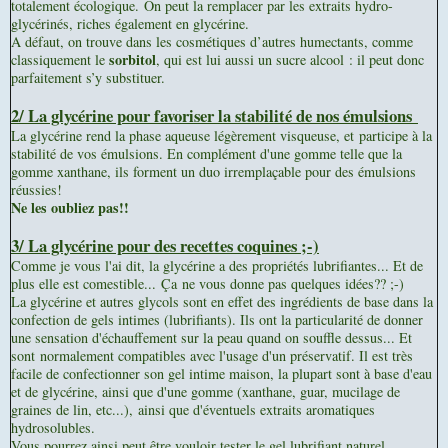
totalement écologique. On peut la remplacer par les extraits hydro-
glycérinés, riches également en glycérine.
A défaut, on trouve dans les cosmétiques d’autres humectants, comme
sorbitol
classiquement le
, qui est lui aussi un sucre alcool : il peut donc
parfaitement s’y substituer.
2/ La glycérine pour
favoriser la stabilité de nos émulsions
La glycérine rend la phase aqueuse légèrement visqueuse, et participe à la
stabilité de vos émulsions. En complément d'une gomme telle que la
gomme xanthane, ils forment un duo irremplaçable pour des émulsions
réussies!
Ne les oubliez pas!!
3/ La glycérine pou
r des recettes coquines ;-)
Comme je vous l'ai dit, la glycérine a des propriétés lubrifiantes... Et de
plus elle est comestible... Ça ne vous donne pas quelques idées?? ;-)
La glycérine et autres glycols sont en effet des ingrédients de base dans la
confection de gels intimes (lubrifiants). Ils ont la particularité de donner
une sensation d'échauffement sur la peau quand on souffle dessus... Et
sont normalement compatibles avec l'usage d'un préservatif. Il est très
facile de confectionner son gel intime maison, la plupart sont à base d'eau
et de glycérine, ainsi que d'une
gomme (xanthane, guar, mucilage de
graines de lin, etc...),
ainsi que d'éventuels extraits aromatiques
hydrosolubles.
Vous pourrez ainsi peut être vouloir tester le gel lubrifiant naturel