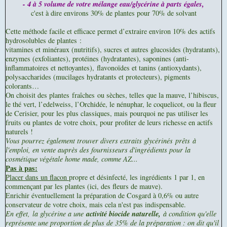
- 4 à 5 volume de votre mélange eau/glycérine à parts égales,
c'est à dire environs 30% de plantes pour 70% de solvant
Cette méthode facile et efficace permet d’extraire environ 10% des actifs
hydrosolubles de plantes :
vitamines et minéraux (nutritifs), sucres et autres glucosides (hydratants),
enzymes (exfoliantes), protéines (hydratantes), saponines (anti-
inflammatoires et nettoyantes), flavonoïdes et tanins (antioxydants),
polysaccharides (mucilages hydratants et protecteurs), pigments
colorants…
On choisit des plantes fraîches ou sèches, telles que la mauve, l’hibiscus,
le thé vert, l’edelweiss, l’Orchidée, le nénuphar, le coquelicot, ou la fleur
de Cerisier, pour les plus classiques, mais pourquoi ne pas utiliser les
fruits ou plantes de votre choix, pour profiter de leurs richesse en actifs
naturels !
Vous pourrez également trouver divers extraits glycérinés prêts à
l'emploi, en vente auprès des fournisseurs d'ingrédients pour la
cosmétique végétale home made, comme AZ...
Pas à pas:
Placer dans un flacon
propre et désinfecté, les ingrédients 1 par 1, en
commençant par les plantes (ici, des fleurs de mauve).
Enrichir éventuellement la préparation de Cosgard à 0,6% ou autre
conservateur de votre choix, mais cela n'est pas indispensable.
En effet,
la glycérine a une
activité biocide naturelle,
à condition qu'elle
représente une proportion de plus de 35% de la préparation : on dit qu'il