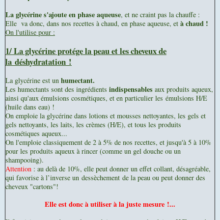
La glycérine s'ajoute en phase aqueuse
, et ne craint pas la chauffe :
à chaud !
Elle va donc, dans nos recettes à chaud, en phase aqueuse, et
On l'utilise pour :
1/ La glycérine p
rotége la peau et les cheveux
de
la déshydratation !
humectant.
La glycérine est un
indispensables
Les humectants sont des ingrédients
aux produits aqueux,
ainsi qu'aux émulsions cosmétiques, et en particulier les
émulsions H/E
(huile dans eau) !
On emploie la glycérine dans lotions et mousses nettoyantes, les gels et
gels nettoyants, les laits, les crèmes (H/E), et tous les produits
cosmétiques aqueux...
On l'emploie classiquement de 2 à 5% de nos recettes, et jusqu'à 5 à 10%
pour les produits aqueux à rincer (comme un gel douche ou un
shampooing).
Attention
: au delà de 10%, elle peut donner un effet collant, désagréable,
qui favorise à l’inverse un dessèchement de la peau ou peut donner des
cheveux "cartons"!
Elle est donc à utiliser à la juste mesure !...