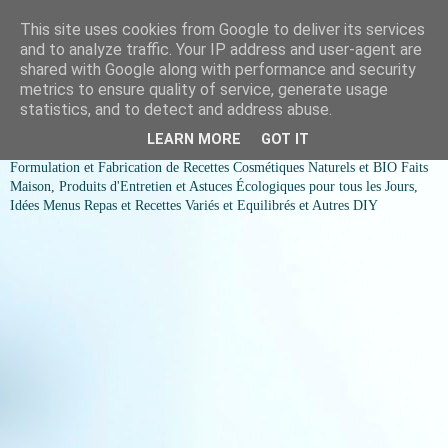
This site uses cookies from Google to deliver its services
COSMESSENCE BIO Recettes
and to analyze traffic. Your IP address and user-agent are
shared with Google along with performance and security
cosmetiques naturels et Bio et
metrics to ensure quality of service, generate usage
statistics, and to detect and address abuse.
idées menus variés et équilibrés
LEARN MORE
GOT IT
Formulation et Fabrication de Recettes Cosmétiques Naturels et BIO Faits
Maison, Produits d'Entretien et Astuces Écologiques pour tous les Jours,
Idées Menus Repas et Recettes Variés et Equilibrés et Autres DIY