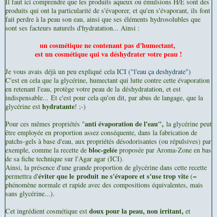
Il faut ici comprendre que les produits aqueux ou émulsions H/E sont des
produits qui ont la particularité de s'évaporer, et qu'en s'évaporant, ils font
fait perdre à la peau son eau, ainsi que ses éléments hydrosolubles que
sont ses facteurs naturels d'hydratation... Ainsi :
un cosmétique ne contenant pas d'humectant,
est un cosmétique qui va déshydrater votre peau !
Je vous avais déjà un peu expliqué cela
ICI ("l'eau ça deshydrate")
C'est en cela que la glycérine, humectant qui lutte contre cette évaporation
en retenant l'eau, protège votre peau de la déshydratation, et est
indispensable...
Et c'est pour cela qu'on dit, par abus de langage, que la
hydratante
glycérine est
! ;-)
anti évaporation de l'eau",
Pour ces mêmes propriétés "
la glycérine peut
être employée en proportion assez conséquente, dans la fabrication de
patchs-gels à base d'eau, aux propriétés désodorisantes (ou répulsives) par
bloc-gelée
exemple, comme la recette de
proposée par Aroma-Zone en bas
de sa fiche technique
sur l'Agar agar (ICI)
.
Ainsi, la présence d'une grande proportion de glycérine dans cette recette
éviter que le produit ne s'évapore et s'use trop vite
permettra d'
(=
phénomène normale et rapide avec des compositions équivalentes, mais
sans glycérine...).
doux pour la peau, non irritant,
Cet ingrédient cosmétique est
et