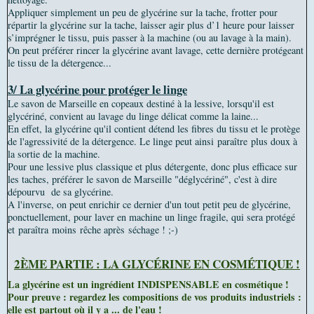
Appliquer simplement un peu de glycérine sur la tache, frotter pour
répartir la glycérine sur la tache, laisser agir plus d’1 heure pour laisser
s’imprégner le tissu, puis passer à la machine (ou au lavage à la main).
On peut préférer rincer la glycérine avant lavage, cette dernière protégeant
le tissu de la détergence...
3/ La glycérine pour protéger le linge
Le savon de Marseille en copeaux destiné à la lessive, lorsqu'il est
glycériné, convient au lavage du linge délicat comme la laine...
En effet, la glycérine qu'il contient détend les fibres du tissu et le protège
de l'agressivité de la détergence. Le linge peut ainsi paraître plus doux à
la sortie de la machine.
Pour une lessive plus classique et plus détergente, donc plus efficace sur
les taches, préférer le savon de Marseille "déglycériné", c'est à dire
dépourvu de sa glycérine.
A l'inverse, on peut enrichir ce dernier d'un tout petit peu de glycérine,
ponctuellement, pour laver en machine un linge fragile, qui sera protégé
et paraîtra moins rêche après séchage ! ;-)
2ÈME PARTIE : LA GLYCÉRINE EN COSMÉTIQUE !
La glycérine est un ingrédient INDISPENSABLE en cosmétique !
Pour preuve : regardez les compositions de vos produits industriels :
elle est partout où il y a ... de l'eau !