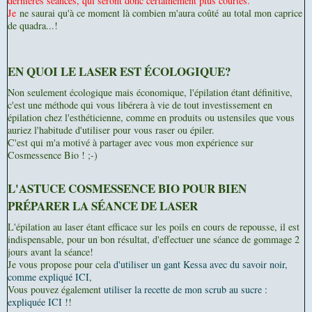
dernières séances, qui seront donc certainement plus courtes.
Je
ne saurai qu'à ce moment là combien m'aura coûté au total mon caprice
de quadra...!
EN QUOI LE LASER EST ÉCOLOGIQUE?
Non seulement écologique mais économique, l'épilation étant définitive,
c'est une méthode qui vous libérera à vie de tout investissement en
épilation chez l'esthéticienne, comme en produits ou ustensiles que vous
auriez l'habitude d'utiliser pour vous raser ou épiler.
C'est qui m'a motivé à partager avec vous mon expérience sur
Cosmessence Bio ! ;-)
L'ASTUCE COSMESSENCE BIO POUR BIEN
PRÉPARER LA SÉANCE DE LASER
L'épilation au laser étant efficace sur les poils en cours de repousse, il est
indispensable, pour un bon résultat, d'effectuer une séance de gommage 2
jours avant la séance!
Je vous propose pour cela
d'utiliser un gant Kessa avec du savoir noir,
comme expliqué ICI
,
Vous pouvez également
utiliser la recette de mon scrub au sucre :
expliquée ICI !
!