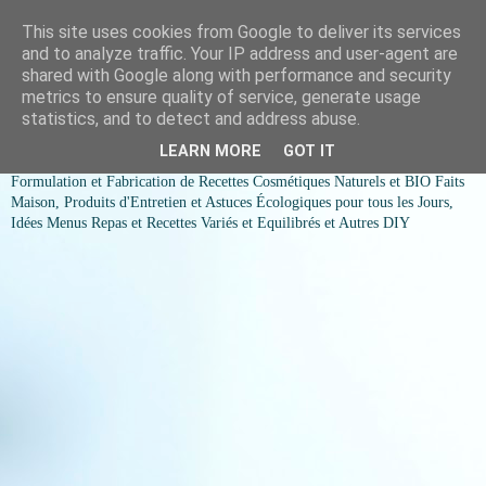
This site uses cookies from Google to deliver its services
COSMESSENCE BIO Recettes
and to analyze traffic. Your IP address and user-agent are
shared with Google along with performance and security
cosmetiques naturels et Bio et
metrics to ensure quality of service, generate usage
statistics, and to detect and address abuse.
idées menus variés et équilibrés
LEARN MORE
GOT IT
Formulation et Fabrication de Recettes Cosmétiques Naturels et BIO Faits
Maison, Produits d'Entretien et Astuces Écologiques pour tous les Jours,
Idées Menus Repas et Recettes Variés et Equilibrés et Autres DIY