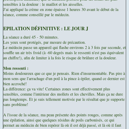
sensibles à la douleur : le maillot et les aisselles.
J'ai appliqué la crème en zone épaisse 1 heures 30 avant le début de la
séance, comme conseillé par le médecin.
EPILATION DÉFINITIVE : LE JOUR J
La séance a duré 45 - 50 minutes.
Les yeux sont protégés, par mesure de précaution.
Le médecin passe un appareil qui flashe environs 2 à 3 fois par seconde, et
souffle un air très froid (à -60 degrés mais le ressenti n'est pas équivalent
au chiffre!), afin de limiter à la fois le risque de brûlure et la douleur.
Mon ressenti :
Moins douloureux que ce que je pensais. Rien d'insurmontable. Pas pire à
mon sens que l'arrachage d'un poil à la pince à épiler, quand ce dernier est
bien accroché!
La différence: ça va vite! Certaines zones sont effectivement plus
sensibles, comme l'intérieur des mollets et les chevilles. Mais ça ne dure
pas longtemps. Et je suis tellement motivée par le résultat que je supporte
sans problème!
A l'issue de la séance, ma peau présente des points rouges, comme après
une épilation, ainsi que quelques résidus de poils carbonisés, ce qui
permet au médecin de bien repérer là où il est déjà passé, et là où il faut