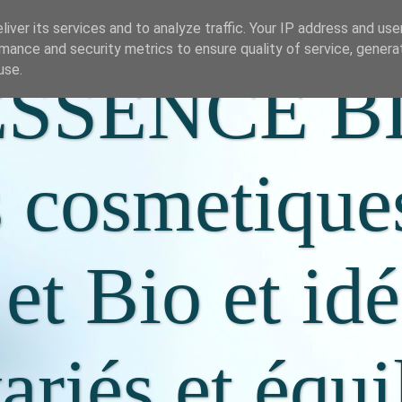
iver its services and to analyze traffic. Your IP address and us
mance and security metrics to ensure quality of service, gener
use.
SSENCE B
s cosmetique
 et Bio et id
riés et équi