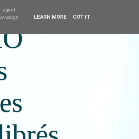
er-agent
LEARN MORE
GOT IT
ate usage
IO
s
ées
librés