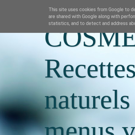
This site uses cookies from Google to del
are shared with Google along with perfor
statistics, and to detect and address ab
COSME
Recette
naturels
menus va