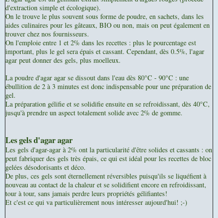
d'extraction simple et écologique).
On le trouve le plus souvent sous forme de poudre, en sachets, dans les
aides culinaires pour les gâteaux, BIO ou non, mais on peut également en
trouver chez nos fournisseurs.
On l'emploie entre 1 et 2% dans les recettes : plus le pourcentage est
important, plus le gel sera épais et cassant. Cependant, dès 0.5%, l'agar
agar peut donner des gels, plus moelleux.
La poudre d'agar agar se dissout dans l'eau dès 80°C - 90°C : une
ébullition de 2 à 3 minutes est donc indispensable pour une préparation de
gel.
La préparation gélifie et se solidifie ensuite en se refroidissant, dès 40°C,
jusqu'à prendre un aspect totalement solide avec 2% de gomme.
Les gels d'agar agar
Les gels d'agar-agar à 2% ont la particularité d'être solides et cassants : on
peut fabriquer des gels très épais, ce qui est idéal pour les recettes de bloc
gelées désodorisants et déco.
De plus, ces gels sont éternellement réversibles puisqu'ils se liquéfient à
nouveau au contact de la chaleur et se solidifient encore en refroidissant,
tour à tour, sans jamais perdre leurs propriétés gélifiantes!
Et c'est ce qui va particulièrement nous intéresser aujourd'hui! ;-)