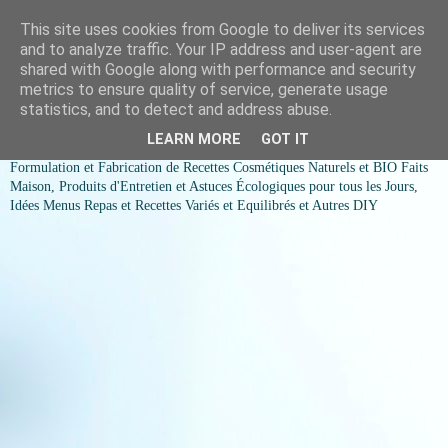
This site uses cookies from Google to deliver its services
COSMESSENCE BIO Recettes
and to analyze traffic. Your IP address and user-agent are
shared with Google along with performance and security
cosmetiques naturels et Bio et
metrics to ensure quality of service, generate usage
statistics, and to detect and address abuse.
idées menus variés et équilibrés
LEARN MORE
GOT IT
Formulation et Fabrication de Recettes Cosmétiques Naturels et BIO Faits
Maison, Produits d'Entretien et Astuces Écologiques pour tous les Jours,
Idées Menus Repas et Recettes Variés et Equilibrés et Autres DIY