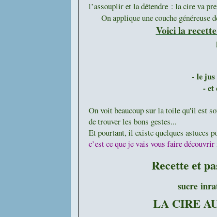
l’assouplir et la détendre : la cire va pr
On applique une couche généreuse de cett
Voici la recett
- le ju
- et
On voit beaucoup sur la toile qu'il est so
de trouver les bons gestes...
Et pourtant, il existe quelques astuces po
c’est ce que je vais vous faire découvrir
Recette et pa
sucre
inra
LA CIRE A