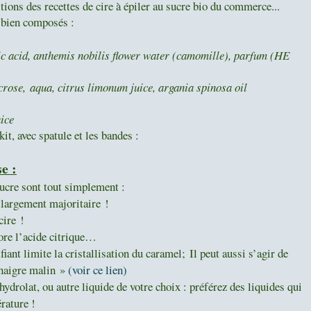
ions des recettes de cire à épiler au sucre bio du commerce...
s bien composés :
ric acid, anthemis nobilis flower water (camomille), parfum (HE
crose
,
aqua
, citrus limonum juice, argania spinosa oil
ice
it, avec spatule et les bandes :
e :
sucre sont tout simplement :
t largement majoritaire !
cire !
core l’acide citrique…
ifiant limite la cristallisation du caramel;
Il peut aussi s’agir de
inaigre malin »
(voir ce lien)
hydrolat, ou autre liquide de votre choix : préférez des liquides qui
rature !