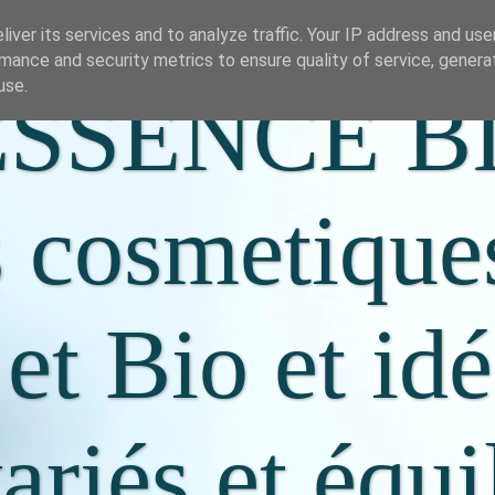
iver its services and to analyze traffic. Your IP address and us
mance and security metrics to ensure quality of service, gener
use.
SSENCE B
s cosmetique
 et Bio et id
riés et équi