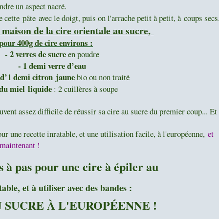
endre un aspect nacré.
e pâte avec le doigt, puis on l'arrache petit à petit, à coups secs
e maison de la cire orientale au sucre,
pour 400g de cire environs :
- 2 verres de sucre
en poudre
- 1 demi verre d’eau
s d’1 demi citron jaune
bio ou non traité
 d
u miel liquide
: 2 cuillères à soupe
uvent assez difficile de réussir sa cire au sucre du premier coup... Et
ur une recette inratable, et une utilisation facile, à l'européenne,
et
 maintenant !
s à pas pour une cire à épiler au
table, et à utiliser avec des bandes :
U SUCRE À L'EUROPÉENNE !