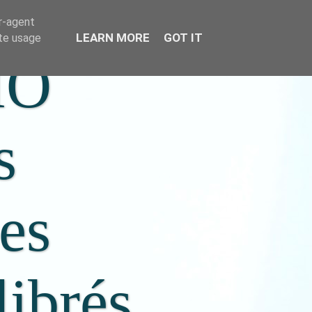
er-agent
LEARN MORE
GOT IT
ate usage
IO
s
ées
librés