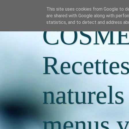
This site uses cookies from Google to del
are shared with Google along with perfor
statistics, and to detect and address ab
COSME
Recette
naturels
menus va