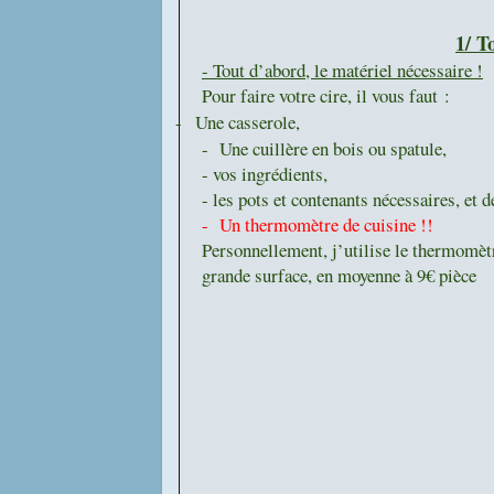
1/ T
- Tout d’abord, le matériel nécessaire !
Pour faire votre cire, il vous faut :
-
Une casserole,
- U
ne cuillère en bois ou spatule,
- v
os ingrédients,
- les pots et contenants nécessaires, et 
- U
n thermomètre de cuisine !!
Personnellement, j’utilise le thermomèt
grande surface, en moyenne à 9€ pièce