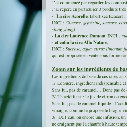
J’ai commencé par regarder les composit
J’ai repéré en particulier 3 produits trè
-
La cire Acorelle
, labellisée Ecocert :
INCI :
Glucose, glycérine, sucrose, cit
ylang ylang)
- La cire Laurence Dumont
INCI
: su
- et enfin la cire Allo Nature
,
INCI :
Sucrose, aqua, citrus limonum ju
qui est proposée en vente sous forme de k
Zoom sur les ingrédients de bas
Les ingrédients de base de ces cires au 
1/
Le Sucre
, ingrédient indispensable e
Sans lui, pas de caramel… Donc pas de 
2/
Un acidifiant
: le jus de citron ou en
Sans lui, pas de caramel liquide : l’acid
vinaigre, comme le propose le blog « v
3/
De l’eau
, ou encore une infusion, un 
ne craignent pas la chauffe à haute tempé