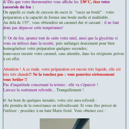
130°C, ôtez
votre
4/ Dès que votre thermomètre vous affiche les
casserole du feu
:
On appelle ce stade de cuisson du sucre le
"sucre au boulé"
:
votre
préparation a la capacité de former une boule molle et malléable.
Au delà de 135°, vous obtiendrez un caramel dur et cassant :
il ne faut
donc pas dépasser cette température!
5/
Or du feu, a
joutez tout de suite votre miel, ainsi que la glycérine si
vous en utilisez dans la recette,
puis mélangez doucement pour bien
homogénéiser votre préparation quelques secondes;
transvasez ensuite votre caramel, sans attendre, dans les récipients prévus
à cet effet.
Attention ! A ce stade, votre préparation est encore très liquide, el
le
est
!! Ne la touchez pas : vous pourriez sérieusement
très très chaude
vous
brûler !!
Pas d'inquiétude concernant la texture : elle va s'épaissir !
L
aissez la seulement refroidir
... Tranquillement !
6/ Au bout de quelques instants, votre cire aura refroidi :
elle prendra de la consistance en refroidissant; Si vous êtes pressé de
l'utiliser :
procédez
à un bain Marie froid.
Vous obtenez ceci :