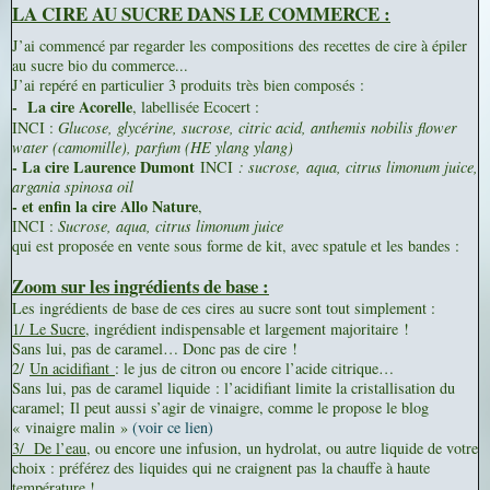
LA CIRE AU SUCRE DANS LE COMMERCE :
J’ai commencé par regarder les compositions des recettes de cire à épiler
au sucre bio du commerce...
J’ai repéré en particulier 3 produits très bien composés :
-
La cire Acorelle
, labellisée Ecocert :
INCI :
Glucose, glycérine, sucrose, citric acid, anthemis nobilis flower
water (camomille), parfum (HE ylang ylang)
- La cire Laurence Dumont
INCI
: sucrose
,
aqua
, citrus limonum juice,
argania spinosa oil
- et enfin la cire Allo Nature
,
INCI :
Sucrose, aqua, citrus limonum juice
qui est proposée en vente sous forme de kit, avec spatule et les bandes :
Zoom sur les ingrédients de base :
Les ingrédients de base de ces cires au sucre sont tout simplement :
1/
Le Sucre
, ingrédient indispensable et largement majoritaire !
Sans lui, pas de caramel… Donc pas de cire !
2/
Un acidifiant
: le jus de citron ou encore l’acide citrique…
Sans lui, pas de caramel liquide : l’acidifiant limite la cristallisation du
caramel;
Il peut aussi s’agir de vinaigre, comme le propose le blog
« vinaigre malin »
(voir ce lien)
3/
De l’eau
, ou encore une infusion, un hydrolat, ou autre liquide de votre
choix : préférez des liquides qui ne craignent pas la chauffe à haute
température !