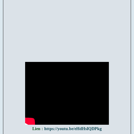
Lien :
https://youtu.be/eHdHsIQDPkg