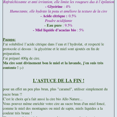
Rafraîchissante
et anti irritation, elle limite les rougeurs dus à l’épilation
- Glycérine
: 4%
Humectante, elle hydrate la peau et améliore la texture de la cire
- Acide citrique :
0.5%
Poudre acidifiante
- Eau pure
:
9.5%
- Miel liquide d’acacias bio
: 5%
Pazapa:
J'ai solubilisé
l’acide citrique dans l’eau et l’hydrolat,
et respecté le
protocole ci dessus : la glycérine et le miel sont ajoutés en fin de
préparation.
J'ai préparé 400g de cire.
Ma cire sent divinement bon le miel et la lavande,
j'en suis très
contente ! ;-)
L'ASTUCE DE LA FIN !
pour un effet un peu plus brun, plus "caramel", utiliser simplement du
sucre brun !!
C'est le choix qu'a fait aussi la cire bio Allo Nature...
Vous pouvez même enrichir votre cire au sucre brun d'un miel foncé,
comme le miel des montagnes ou miel de sapin, miels liquides a la
couleur très brune !