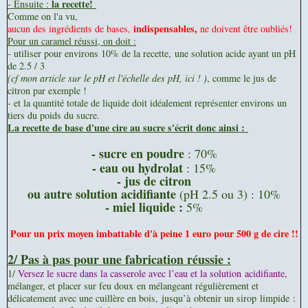
la recette!
- Ensuite :
Comme on l'a vu,
indispensables,
aucun des ingrédients de bases,
ne doivent être oubliés!
Pour un caramel réussi, on doit :
- utiliser pour environs 10% de la recette, une solution acide ayant un pH
de 2.5 / 3
(cf mon article sur le pH et l'échelle des pH, ici !
)
, comme le jus de
citron par exemple !
- et la quantité totale de liquide doit idéalement représenter environs un
tiers du poids du sucre.
La recette de base d'une cire au sucre s'écrit donc ainsi :
- sucre en poudre
: 70%
- eau ou hydrolat
: 15%
- jus de citron
ou autre solution acidifiante
(pH 2.5 ou 3) : 10%
- miel liquide :
5%
Pour un prix moyen imbattable d'à peine 1 euro pour 500 g de cire !!
2/ Pas à pas pour une fabrication réussie :
1/
Versez le sucre dans la casserole avec l’eau et la solution
acidifiante
,
mélanger, et placer sur feu doux en mélangeant régulièrement et
délicatement avec une cuillère en bois,
jusqu’à
obtenir un sirop limpide :