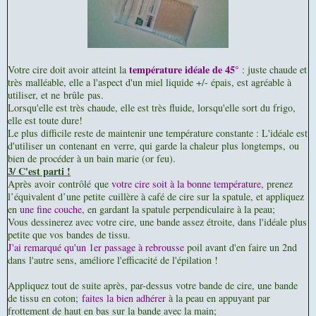
température idéale de 45°
Votre cire doit avoir atteint la
: juste chaude et
très malléable, elle a l'aspect d'un miel liquide +/- épais, est agréable à
utiliser, et ne brûle pas.
Lorsqu'elle est très chaude, elle est très fluide, lorsqu'elle sort du frigo,
elle est toute dure!
Le plus difficile reste de maintenir une température constante : L'idéale est
d'utiliser un contenant en verre, qui garde la chaleur plus longtemps,
ou
bien de procéder à un bain marie (or feu).
3/ C'est parti !
Après avoir contrôlé que
votre cire soit à la bonne température
, prenez
l’équivalent d’une petite cuillère à café de cire sur la spatule, et appliquez
en
une fine couche
, en gardant la spatule perpendiculaire à la peau;
Vous dessinerez avec votre cire, une bande assez étroite, dans l'idéale plus
petite que vos bandes de tissu.
J'ai remarqué qu'un 1er passage à rebrousse
poil avant d'en faire un 2nd
dans l'autre sens, améliore l'efficacité de l'épilation !
Appliquez tout de suite après, par-dessus votre bande de cire, une bande
de tissu en coton;
faites la bien adhérer
à la peau en appuyant par
frottement de haut en bas sur la bande avec la main;