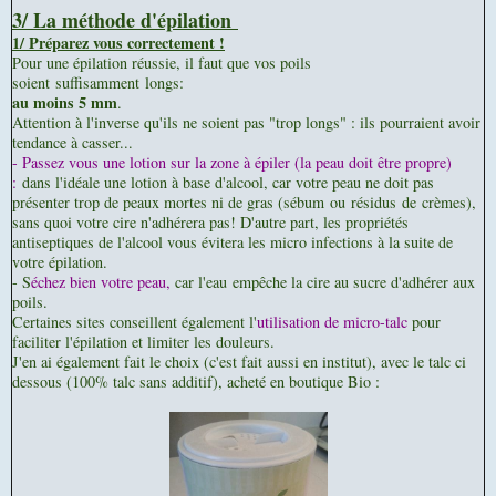
3/ La méthode d'épilation
1/ Préparez vous correctement !
Pour une épilation réussie, il faut que vos poils
soient suffisamment longs:
au moins 5 mm
.
Attention à l'inverse qu'ils ne soient pas "trop longs" : ils pourraient avoir
tendance à casser...
- Passez vous une lotion sur la zone à épiler (la peau doit être propre)
:
dans l'idéale une lotion à base d'alcool, car votre peau ne doit pas
présenter trop de peaux mortes ni de gras (sébum ou résidus de crèmes),
sans quoi votre cire n'adhérera pas! D'autre part, les propriétés
antiseptiques de l'alcool vous évitera les micro infections à la suite de
votre épilation.
- S
échez bien votre peau,
car l'eau empêche la cire au sucre d'adhérer aux
poils.
Certaines sites conseillent également l'
utilisation de micro-talc
pour
faciliter l'épilation et limiter les douleurs.
J'en ai également fait le choix (c'est fait aussi en institut), avec le talc ci
dessous (100% talc sans additif), acheté en boutique Bio :