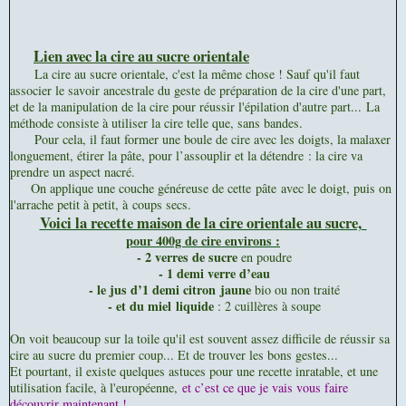
Lien avec la cire au sucre orientale
La cire au sucre orientale, c'est la même chose ! Sauf qu'il faut
associer le savoir ancestrale du geste de préparation de la cire d'une part,
et de la manipulation de la cire pour réussir l'épilation d'autre part...
La
méthode consiste à utiliser la cire telle que, sans bandes.
Pour cela, il faut former une boule de cire avec les doigts, la malaxer
longuement, étirer la pâte, pour l’assouplir et la détendre : la cire va
prendre un aspect nacré.
On applique une couche généreuse de cette pâte avec le doigt, puis on
l'arrache petit à petit, à coups secs.
Voici la recette maison de la cire orientale au sucre,
pour 400g de cire environs :
- 2 verres de sucre
en poudre
- 1 demi verre d’eau
- le jus d’1 demi citron jaune
bio ou non traité
- et d
u miel liquide
: 2 cuillères à soupe
On voit beaucoup sur la toile qu'il est souvent assez difficile de réussir sa
cire au sucre du premier coup... Et de trouver les bons gestes...
Et pourtant, il existe quelques astuces pour une recette inratable, et une
utilisation facile, à l'européenne,
et c’est ce que je vais vous faire
découvrir maintenant !