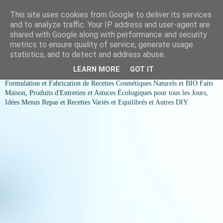
This site uses cookies from Google to deliver its services
COSMESSENCE BIO Recettes
and to analyze traffic. Your IP address and user-agent are
shared with Google along with performance and security
cosmetiques naturels et Bio et
metrics to ensure quality of service, generate usage
statistics, and to detect and address abuse.
idées menus variés et équilibrés
LEARN MORE
GOT IT
Formulation et Fabrication de Recettes Cosmétiques Naturels et BIO Faits
Maison, Produits d'Entretien et Astuces Écologiques pour tous les Jours,
Idées Menus Repas et Recettes Variés et Equilibrés et Autres DIY