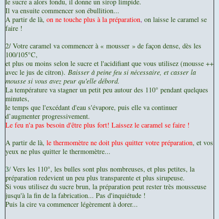
le sucre a alors fondu, il donne un sirop limpide.
Il va ensuite commencer son ébullition...
A partir de là,
o
n ne touche plus à la préparation
,
on laisse le caramel se
faire !
2/ V
otre caramel va commencer à « mousser » de façon dense, dès les
100/105°C,
et plus ou moins selon le sucre et l'acidifiant que vous utilisez (mousse ++
avec le jus de citron).
Baisser à peine feu si nécessaire, et casser la
mousse si vous avez peur qu'elle débord.
La température va stagner un petit peu autour des 110° pendant quelques
minutes,
le temps que l'excédant d'eau s'évapore,
puis elle va continuer
d’augmenter progressivement.
Le feu n'a pas besoin d'être plus fort! Laissez le caramel se faire !
A partir de là,
le thermomètre ne doit plus quitter votre préparation
, et vos
yeux ne plus quitter le thermomètre...
Vers les 110°, les bulles sont plus nombreuses, et plus petites, la
3/
préparation redevient un peu plus transparente et plus sirupeuse.
Si vous utilisez du sucre brun, la préparation peut rester très mousseuse
jusqu'à la fin de la fabrication... Pas d'inquiétude !
Puis la cire va commencer légèrement à dorer...