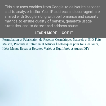
This site uses cookies from Google to deliver its services
COSMESSENCE BIO Recettes
and to analyze traffic. Your IP address and user-agent are
shared with Google along with performance and security
cosmetiques naturels et Bio et
metrics to ensure quality of service, generate usage
statistics, and to detect and address abuse.
idées menus variés et équilibrés
LEARN MORE
GOT IT
Formulation et Fabrication de Recettes Cosmétiques Naturels et BIO Faits
Maison, Produits d'Entretien et Astuces Écologiques pour tous les Jours,
Idées Menus Repas et Recettes Variés et Equilibrés et Autres DIY