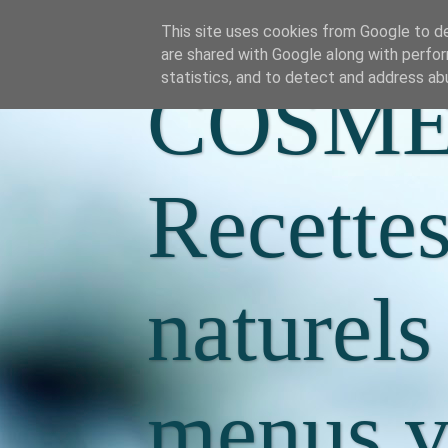
This site uses cookies from Google to del
are shared with Google along with perfor
statistics, and to detect and address ab
COSME
Recette
naturels
menus va