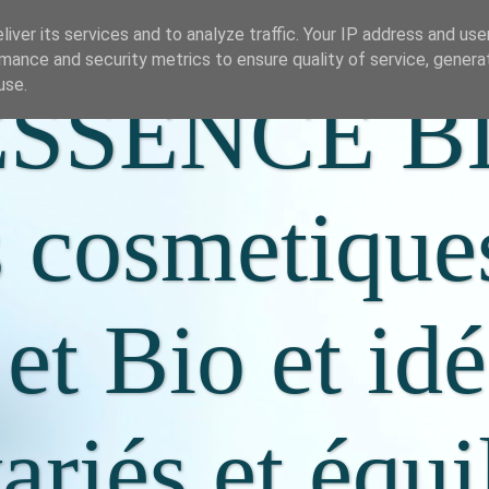
iver its services and to analyze traffic. Your IP address and us
mance and security metrics to ensure quality of service, gener
use.
SSENCE B
s cosmetique
 et Bio et id
riés et équi