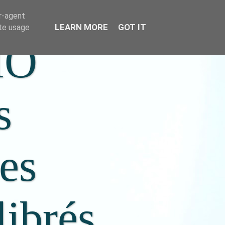
er-agent
LEARN MORE
GOT IT
ate usage
IO
s
ées
librés