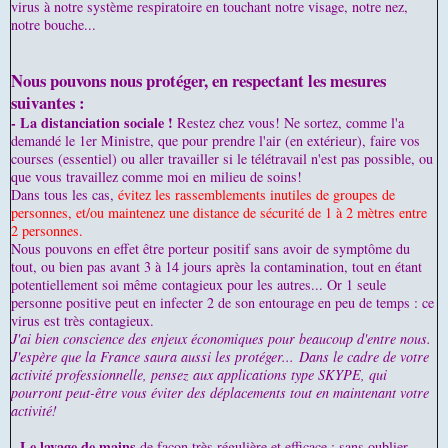
virus à notre système respiratoire en touchant notre visage, notre nez,
notre bouche...
Nous pouvons nous protéger, en respectant les mesures
suivantes :
- La distanciation sociale !
Restez chez vous! Ne sortez, comme l'a
demandé le 1er Ministre, que pour prendre l'air (en extérieur), faire vos
courses (essentiel) ou aller travailler si le télétravail n'est pas possible, ou
que vous travaillez comme moi en milieu de soins!
Dans tous les cas,
évitez les rassemblements inutiles de groupes de
personnes, et/ou maintenez une distance de sécurité de 1 à 2 mètres entre
2 personnes.
Nous pouvons en effet être porteur positif sans avoir de symptôme du
tout, ou bien pas avant 3 à 14 jours après la contamination, tout en étant
potentiellement soi même contagieux pour les autres... Or 1 seule
personne positive peut en infecter 2 de son entourage en peu de temps : ce
virus est très contagieux.
J'ai bien conscience des enjeux économiques pour beaucoup d'entre nous.
J'espère que la France saura aussi les protéger...
Dans le cadre de votre
activité professionnelle, pensez aux applications type SKYPE, qui
pourront peut-être vous éviter des déplacements tout en maintenant votre
activité!
- Le lavage de mains
de façon très régulière et efficace : sans oublier