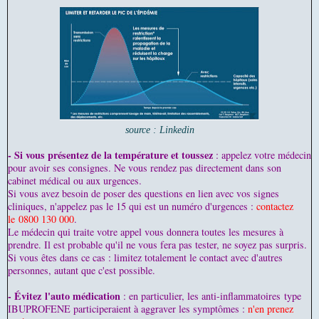
source : Linkedin
- Si vous présentez de la température et toussez
: appelez votre médecin
pour avoir ses consignes. Ne vous rendez pas directement dans son
cabinet médical ou aux urgences.
Si vous avez besoin de poser des questions en lien avec vos signes
cliniques, n'appelez pas le 15 qui est un numéro d'urgences :
contactez
le 0800 130 000
.
Le médecin qui traite votre appel vous donnera toutes les mesures à
prendre. Il est probable qu'il ne vous fera pas tester, ne soyez pas surpris.
Si vous êtes dans ce cas : limitez totalement le contact avec d'autres
personnes, autant que c'est possible.
- Évitez l'auto médication
: en particulier, les anti-inflammatoires type
IBUPROFENE participeraient à aggraver les symptômes :
n'en prenez