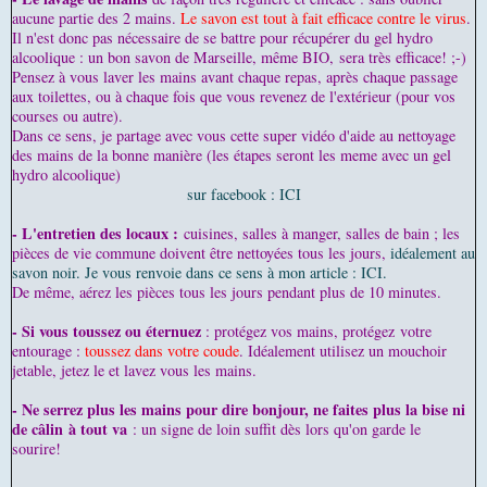
aucune partie des 2 mains.
Le savon est tout à fait efficace contre le virus
.
Il n'est donc pas nécessaire de se battre pour récupérer du gel hydro
alcoolique : un bon savon de Marseille, même BIO, sera très efficace! ;-)
Pensez à vous laver les mains avant chaque repas, après chaque passage
aux toilettes, ou à chaque fois que vous revenez de l'extérieur (pour vos
courses ou autre).
Dans ce sens, je partage avec vous cette super vidéo d'aide au nettoyage
des mains de la bonne manière (les étapes seront les meme avec un gel
hydro alcoolique)
sur facebook : ICI
- L'entretien des locaux :
cuisines, salles à manger, salles de bain ; les
pièces de vie commune doivent être nettoyées tous les jours,
idéalement au
savon noir. Je vous renvoie dans ce sens à mon article : ICI.
De même, aérez les pièces tous les jours pendant plus de 10 minutes.
- Si vous toussez ou éternuez
: protégez vos mains, protégez votre
entourage :
toussez dans votre coude
. Idéalement utilisez un mouchoir
jetable, jetez le et lavez vous les mains.
- Ne serrez plus les mains pour dire bonjour, ne faites plus la bise ni
de câlin à tout va
: un signe de loin suffit dès lors qu'on garde le
sourire!