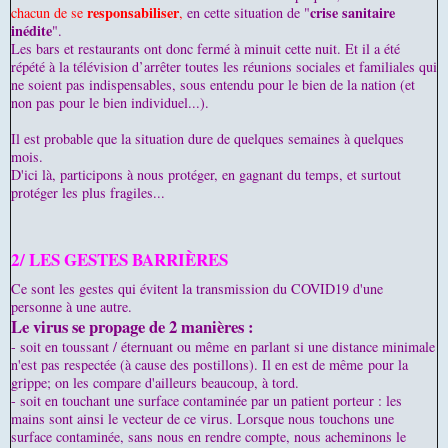
responsabiliser
crise sanitaire
chacun de se
,
en cette situation de "
inédite
".
Les bars et restaurants ont donc fermé à minuit cette nuit. Et il a été
répété à la télévision d’arrêter toutes les réunions sociales et familiales qui
ne soient pas indispensables, sous entendu pour le bien de la nation (et
non pas pour le bien individuel...).
Il est probable que la situation dure de quelques semaines à quelques
mois.
D'ici là, participons à nous protéger, en gagnant du temps, et surtout
protéger les plus fragiles...
2/ LES GESTES BARRIÈRES
Ce sont les gestes qui évitent la transmission du COVID19 d'une
personne à une autre.
Le virus se propage de 2 manières :
- soit en toussant / éternuant ou même en parlant si une distance minimale
n'est pas respectée (à cause des postillons). Il en est de même pour la
grippe; on les compare d'ailleurs beaucoup, à tord.
- soit en touchant une surface contaminée par un patient porteur : les
mains sont ainsi le vecteur de ce virus. Lorsque nous touchons une
surface contaminée, sans nous en rendre compte, nous acheminons le