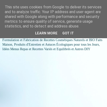
This site uses cookies from Google to deliver its services
COSMESSENCE BIO Recettes
and to analyze traffic. Your IP address and user-agent are
shared with Google along with performance and security
cosmetiques naturels et Bio et
metrics to ensure quality of service, generate usage
statistics, and to detect and address abuse.
idées menus variés et équilibrés
LEARN MORE
GOT IT
Formulation et Fabrication de Recettes Cosmétiques Naturels et BIO Faits
Maison, Produits d'Entretien et Astuces Écologiques pour tous les Jours,
Idées Menus Repas et Recettes Variés et Equilibrés et Autres DIY