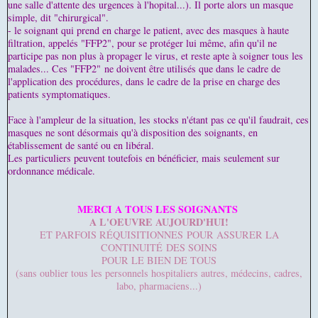
une salle d'attente des urgences à l'hopital...). Il porte alors un masque
simple, dit "chirurgical".
- le soignant qui prend en charge le patient, avec des masques à haute
filtration, appelés "FFP2", pour se protéger lui même, afin qu'il ne
participe pas non plus à propager le virus, et reste apte à soigner tous les
malades... Ces "FFP2"
ne doivent être utilisés que dans le cadre de
l'application des procédures, dans le cadre de la prise en charge des
patients symptomatiques.
Face à l'ampleur de la situation, les stocks n'étant pas ce qu'il faudrait, ces
masques ne sont désormais qu'à disposition des soignants, en
établissement de santé ou en libéral.
Les particuliers peuvent toutefois en bénéficier, mais seulement sur
ordonnance médicale.
MERCI A TOUS LES SOIGNANTS
A L'OEUVRE AUJOURD'HUI!
ET PARFOIS RÉQUISITIONNES POUR ASSURER LA
CONTINUITÉ DES SOINS
POUR LE BIEN DE TOUS
(sans oublier tous les personnels hospitaliers autres, médecins, cadres,
labo, pharmaciens...)