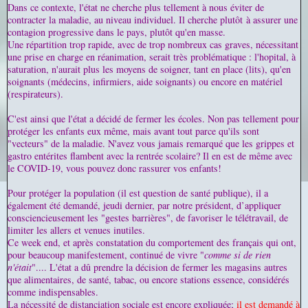
Dans ce contexte, l'état ne cherche plus tellement à nous éviter de
contracter la maladie, au niveau individuel. Il cherche plutôt à assurer une
contagion progressive dans le pays, plutôt qu'en masse.
Une répartition trop rapide, avec de trop nombreux cas graves, nécessitant
une prise en charge en réanimation, serait très problématique : l'hopital, à
saturation, n'aurait plus les moyens de soigner, tant en place (lits), qu'en
soignants (médecins, infirmiers, aide soignants) ou encore en matériel
(respirateurs).
C'est ainsi que l'état a décidé de fermer les écoles. Non pas tellement pour
protéger les enfants eux même, mais avant tout parce qu'ils sont
"vecteurs" de la maladie. N'avez vous jamais remarqué que les grippes et
gastro entérites flambent avec la rentrée scolaire? Il en est de même avec
le COVID-19, vous pouvez donc rassurer vos enfants!
Pour protéger la population (il est question de santé publique), il a
également été demandé, jeudi dernier, par notre président, d’appliquer
consciencieusement les "gestes barrières", de favoriser le télétravail, de
limiter les allers et venues inutiles.
Ce week end, et après constatation du comportement des français qui ont,
pour beaucoup manifestement, continué de vivre "
comme si de rien
n'était
".... L'état a dû prendre la décision de fermer les magasins autres
que alimentaires, de santé, tabac, ou encore stations essence, considérés
comme indispensables.
La nécessité de distanciation sociale est encore expliquée;
il est demandé à