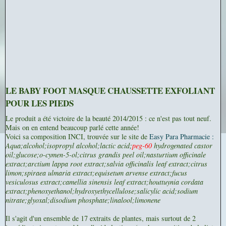
LE BABY FOOT MASQUE CHAUSSETTE EXFOLIANT
POUR LES PIEDS
Le produit a été victoire de la beauté 2014/2015 : ce n'est pas tout neuf.
Mais on en entend beaucoup parlé cette année!
Voici sa composition INCI, trouvée sur le site de
Easy Para Pharmacie :
Aqua;alcohol;isopropyl alcohol;lactic acid;
peg-60
hydrogenated castor
oil;glucose;
o-cymen-5-ol;citrus grandis peel oil;nasturtium officinale
extract;arctium lappa root extract;salvia officinalis leaf extract;citrus
limon;spiraea ulmaria extract;equisetum arvense extract;fucus
vesiculosus extract;camellia sinensis leaf extract;houttuynia cordata
extract;phenoxyethanol;hydroxyethycellulose;salicylic acid;sodium
nitrate;glyoxal;disodium phosphate;linalool;limonene
Il s'agit d'un ensemble de 17 extraits de plantes, mais surtout de 2