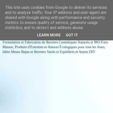
This site uses cookies from Google to deliver its services
COSMESSENCE BIO Recettes
and to analyze traffic. Your IP address and user-agent are
shared with Google along with performance and security
cosmetiques naturels et Bio et
metrics to ensure quality of service, generate usage
statistics, and to detect and address abuse.
idées menus variés et équilibrés
LEARN MORE
GOT IT
Formulation et Fabrication de Recettes Cosmétiques Naturels et BIO Faits
Maison, Produits d'Entretien et Astuces Écologiques pour tous les Jours,
Idées Menus Repas et Recettes Variés et Equilibrés et Autres DIY