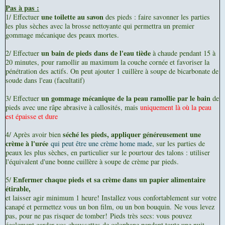
Pas à pas :
une toilette au savon
1/ Effectuer
des pieds : faire savonner les parties
les plus sèches avec la brosse nettoyante qui permettra un premier
gommage mécanique des peaux mortes.
un bain de pieds dans de l'eau tiède
2/ Effectuer
à chaude pendant 15 à
20 minutes, pour ramollir au maximum la couche cornée et favoriser la
pénétration des actifs. On peut ajouter 1 cuillère à soupe de bicarbonate de
soude dans l'eau (facultatif)
un gommage mécanique de la peau ramollie par le bain
3/ Effectuer
de
pieds avec une râpe abrasive à callosités, mais
uniquement là où la peau
est épaisse et dure
séché les pieds, appliquer généreusement une
4/ Après avoir bien
crème à l'urée
qui peut être une crème home made
, sur les parties de
peaux les plus sèches, en particulier sur le pourtour des talons : utiliser
l'équivalent d'une bonne cuillère à soupe de crème par pieds.
Enfermer chaque pieds et sa crème dans un papier alimentaire
5/
étirable,
et laisser agir minimum 1 heure! Installez vous confortablement sur votre
canapé et permettez vous un bon film, ou un bon bouquin.
Ne vous levez
pas, pour ne pas risquer de tomber!
Pieds très secs: vous pouvez
également garder vos chaussettes de celophane pendant toute une nuit.