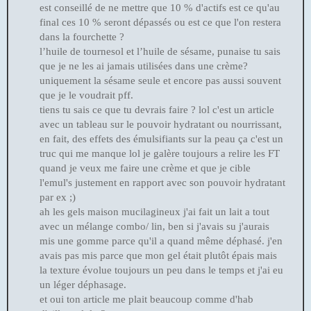
est conseillé de ne mettre que 10 % d'actifs est ce qu'au
final ces 10 % seront dépassés ou est ce que l'on restera
dans la fourchette ?
l’huile de tournesol et l’huile de sésame, punaise tu sais
que je ne les ai jamais utilisées dans une crème?
uniquement la sésame seule et encore pas aussi souvent
que je le voudrait pff.
tiens tu sais ce que tu devrais faire ? lol c'est un article
avec un tableau sur le pouvoir hydratant ou nourrissant,
en fait, des effets des émulsifiants sur la peau ça c'est un
truc qui me manque lol je galère toujours a relire les FT
quand je veux me faire une crème et que je cible
l'emul's justement en rapport avec son pouvoir hydratant
par ex ;)
ah les gels maison mucilagineux j'ai fait un lait a tout
avec un mélange combo/ lin, ben si j'avais su j'aurais
mis une gomme parce qu'il a quand même déphasé. j'en
avais pas mis parce que mon gel était plutôt épais mais
la texture évolue toujours un peu dans le temps et j'ai eu
un léger déphasage.
et oui ton article me plait beaucoup comme d'hab