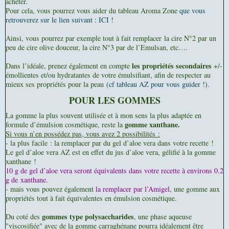
acheter.
Pour cela, vous pourrez vous aider du tableau Aroma Zone
que vous
retrouverez sur le lien suivant : ICI !
Ainsi, vous pourrez par exemple tout à fait remplacer la cire N°2 par un
peu de cire olive douceur, la cire N°3 par de l’Emulsan, etc….
les propriétés secondaires
Dans l’idéale, prenez également en compte
+/-
émollientes et/ou hydratantes de votre émulsifiant, afin de respecter au
mieux ses propriétés pour la peau
(cf tableau AZ pour vous guider !).
POUR LES GOMMES
La gomme la plus souvent utilisée et à mon sens la plus adaptée en
gomme xanthane.
formule d’émulsion cosmétique, reste la
Si vous n’en possédez pas, vous avez 2 possibilités :
- la plus facile : la remplacer par du gel d’aloe vera dans votre recette !
Le gel d’aloe vera AZ est en effet du jus d’aloe vera, gélifié à la gomme
xanthane !
10 g de gel d’aloe vera seront équivalents dans votre recette à environs 0.2
g de xanthane.
- mais vous pouvez également
la remplacer par l’Amigel,
une gomme aux
propriétés tout à fait équivalentes en émulsion cosmétique.
gommes type polysaccharides
Du coté des
, une phase aqueuse
"viscosifiée" avec de la gomme carraghénane pourra idéalement être