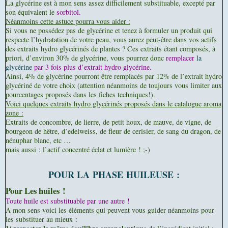
La glycérine est à mon sens assez difficilement substituable, excepté par
son équivalent le
sorbitol.
Néanmoins cette astuce pourra vous aider :
Si vous ne possédez pas de glycérine et tenez à formuler un produit qui
respecte l’hydratation de votre peau, vous aurez peut-être dans vos actifs
des extraits hydro glycérinés de plantes ? Ces extraits étant composés, à
priori, d’environ 30% de glycérine, vous pourrez donc
remplacer
la
glycérine
par 3 fois plus d’extrait hydro glycérine.
Ainsi, 4% de glycérine pourront être remplacés par 12% de l’extrait hydro
glycériné de votre choix (attention néanmoins de toujours vous limiter aux
pourcentages proposés dans les fiches techniques!).
Voici quelques extraits hydro glycérinés proposés dans le catalogue aroma
zone :
Extraits de concombre, de lierre, de petit houx, de mauve, de vigne, de
bourgeon de hêtre, d’edelweiss, de fleur de cerisier, de sang du dragon, de
nénuphar blanc, etc …
mais aussi : l’actif concentré éclat et lumière ! ;-)
POUR LA PHASE HUILEUSE :
Pour Les huiles !
Toute huile est substituable par une autre !
A mon sens voici les éléments qui peuvent vous guider néanmoins pour
les substituer au mieux :