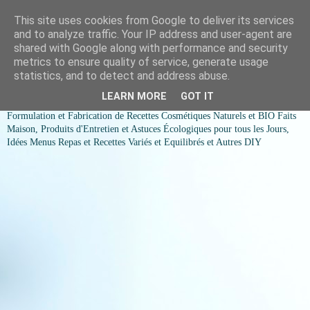
This site uses cookies from Google to deliver its services
COSMESSENCE BIO Recettes
and to analyze traffic. Your IP address and user-agent are
shared with Google along with performance and security
cosmetiques naturels et Bio et
metrics to ensure quality of service, generate usage
statistics, and to detect and address abuse.
idées menus variés et équilibrés
LEARN MORE
GOT IT
Formulation et Fabrication de Recettes Cosmétiques Naturels et BIO Faits
Maison, Produits d'Entretien et Astuces Écologiques pour tous les Jours,
Idées Menus Repas et Recettes Variés et Equilibrés et Autres DIY