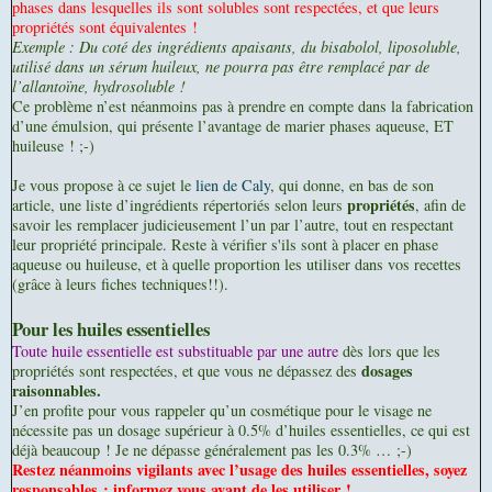
phases dans lesquelles ils sont solubles sont respectées, et que leurs
propriétés sont équivalentes !
Exemple : Du coté des ingrédients apaisants, du bisabolol, liposoluble,
utilisé dans un sérum huileux, ne pourra pas être remplacé par de
l’allantoïne, hydrosoluble !
Ce problème n’est néanmoins pas à prendre en compte dans la fabrication
d’une émulsion, qui présente l’avantage de marier phases aqueuse, ET
huileuse ! ;-)
Je vous propose à ce sujet le
lien de Caly
, qui donne, en bas de son
propriétés
article, une liste d’ingrédients répertoriés selon leurs
, afin de
savoir les remplacer judicieusement l’un par l’autre, tout en respectant
leur propriété principale. Reste à vérifier s'ils sont à placer en phase
aqueuse ou huileuse, et à quelle proportion les utiliser dans vos recettes
(grâce à leurs fiches techniques!!).
Pour les huiles essentielles
Toute huile essentielle est substituable par une autre
dès lors que les
dosages
propriétés sont respectées, et que vous ne dépassez des
raisonnables.
J’en profite pour vous rappeler qu’un cosmétique pour le visage ne
nécessite pas un dosage supérieur à 0.5% d’huiles essentielles, ce qui est
déjà beaucoup ! Je ne dépasse généralement pas les 0.3% … ;-)
Restez néanmoins vigilants avec l’usage des huiles essentielles, soyez
responsables : informez vous avant de les utiliser !