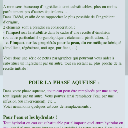
A mon sens beaucoup d’ingrédients sont substituables, plus ou moins
parfaitement pas d'autres équivalents…
Dans l’idéal, et afin de se rapprocher le plus possible de l’ingrédient
d’origine,
2 éléments sont à prendre en considération :
- l’impact sur la stabilité
dans le cadre d’une recette d’émulsion
(ou autre particularité organoleptique : étalement, pénétration…),
et l’impact sur les propriétés pour la peau, du cosmétique
-
fabriqué
(émollient, régénérant, anti age, purifiant, …)
Voici donc une série de petits paragraphes qui pourront vous aider à
substituer un ingrédient par un autre, tout en restant au plus proche de la
recette initiale !
POUR LA PHASE AQUEUSE :
Dans votre phase aqueuse,
toute eau peut être remplacée par une autre
,
tout liquide par un autre. Vous pouvez ainsi remplacer l’eau par une
infusion (ou inversement), etc…
Voici néanmoins quelques astuces de remplacements :
Pour l'eau et les hydrolats !
Tout hydrolat ou eau est substituable par n’importe quel autre hydrolat ou
eau,
car il n’aura aucun impact sur la stabilité de votre recette d’émulsion