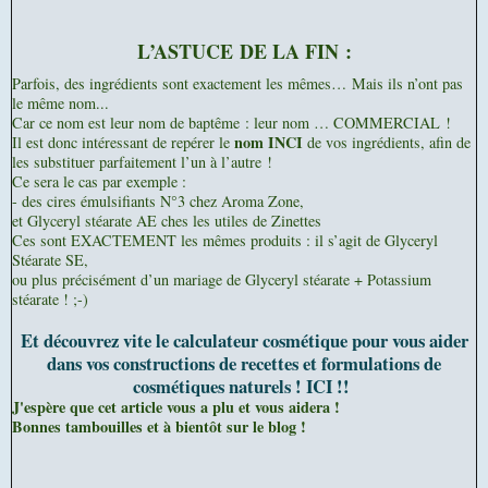
L’ASTUCE DE LA FIN :
Parfois, des ingrédients sont exactement les mêmes…
Mais ils n’ont pas
le même nom...
Car ce nom est leur nom de baptême : leur nom … COMMERCIAL !
nom INCI
Il est donc intéressant de repérer le
de vos ingrédients, afin de
les substituer parfaitement l’un à l’autre !
Ce sera le cas par exemple :
- des cires émulsifiants N°3 chez Aroma Zone,
et Glyceryl stéarate AE ches les utiles de Zinettes
Ces sont EXACTEMENT les mêmes produits : il s’agit de Glyceryl
Stéarate SE,
ou plus précisément d’un mariage de Glyceryl stéarate + Potassium
stéarate ! ;-)
Et découvrez vite le calculateur cosmétique pour vous aider
dans vos constructions de recettes et formulations de
cosmétiques naturels ! ICI !!
J'espère que cet article vous a plu et vous aidera !
Bonnes tambouilles et à bientôt sur le blog !