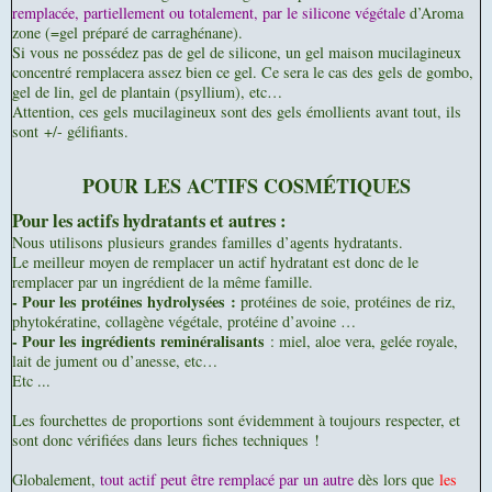
remplacée, partiellement ou totalement, par le silicone végétale
d’Aroma
zone (=gel préparé de carraghénane).
Si vous ne possédez pas de gel de silicone, un gel maison mucilagineux
concentré remplacera assez bien ce gel. Ce sera le cas des gels de gombo,
gel de lin, gel de plantain (psyllium), etc…
Attention, ces gels mucilagineux sont des gels émollients avant tout, ils
sont +/- gélifiants.
POUR LES ACTIFS COSMÉTIQUES
Pour les actifs hydratants et autres :
Nous utilisons plusieurs grandes familles d’agents hydratants.
Le meilleur moyen de remplacer un actif hydratant est donc de le
remplacer par un ingrédient de la même famille.
- Pour les protéines hydrolysées :
protéines de soie, protéines de riz,
phytokératine, collagène végétale, protéine d’avoine …
- Pour les ingrédients reminéralisants
: miel, aloe vera, gelée royale,
lait de jument ou d’anesse, etc…
Etc ...
Les fourchettes de proportions sont évidemment à toujours respecter, et
sont donc vérifiées dans leurs fiches techniques !
Globalement,
tout actif peut être remplacé par un autre
dès lors que
les