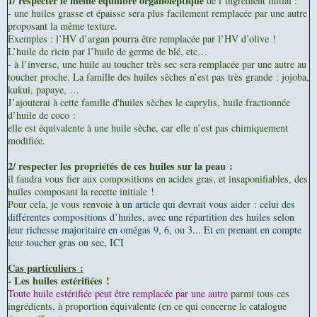
1/ respecter le même équilibre organoleptique
de l’ingrédient initial :
- une huiles grasse et épaisse sera plus facilement remplacée par une autre
proposant la même texture.
Exemples : l’HV d’argan pourra être remplacée par l’HV d’olive !
L’huile de ricin par l’huile de germe de blé, etc…
- à l’inverse, une huile au toucher très sec sera remplacée par une autre au
toucher proche. La famille des huiles sèches n’est pas très grande : jojoba,
kukui, papaye, …
J’ajouterai à cette famille d'huiles sèches le caprylis, huile fractionnée
d’huile de coco :
elle est équivalente à une huile sèche, car elle n’est pas chimiquement
modifiée.
2/ respecter les propriétés de ces huiles sur la peau :
il faudra vous fier aux compositions en acides gras, et insaponifiables, des
huiles composant la recette initiale !
Pour cela, je vous renvoie à
un article qui devrait vous aider : celui des
différentes compositions d’huiles, avec une répartition des huiles selon
leur richesse majoritaire en omégas 9, 6, ou 3... Et en prenant en compte
leur toucher gras ou sec, ICI
Cas particuliers :
- Les huiles estérifiées !
Toute huile estérifiée peut être remplacée par une autre
parmi tous ces
ingrédients, à proportion équivalente (en ce qui concerne le catalogue