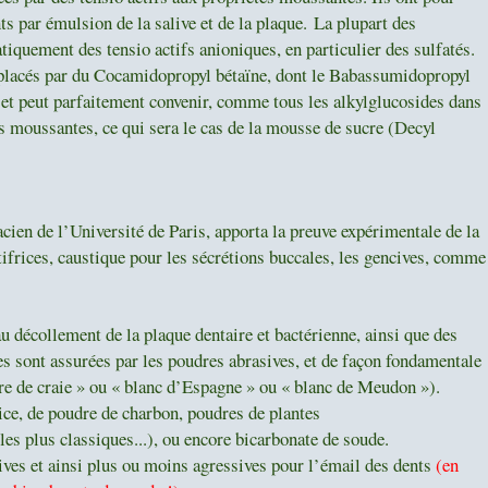
nts par émulsion de la salive et de la plaque.
La plupart des
iquement des tensio actifs anioniques, en particulier des sulfatés.
mplacés par du Cocamidopropyl bétaïne, dont le Babassumidopropyl
et peut parfaitement convenir, comme tous les alkylglucosides dans
s moussantes, ce qui sera le cas de la mousse de sucre (Decyl
:
ien de l’Université de Paris, apporta la preuve expérimentale de la
ifrices, caustique pour les sécrétions buccales, les gencives, comme
au décollement de la plaque dentaire et bactérienne, ainsi que des
les sont assurées par les poudres abrasives, et de façon fondamentale
e de craie » ou « blanc d’Espagne » ou « blanc de Meudon »).
lice, de poudre de charbon, poudres de plantes
r les plus classiques...), ou encore bicarbonate de soude.
ves et ainsi plus ou moins agressives pour l’émail des dents
(en