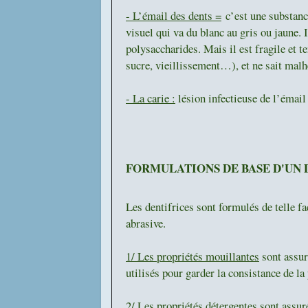
- L’émail des dents =
c’est une substance
visuel qui va du blanc au gris ou jaune.
polysaccharides. Mais il est fragile et 
sucre, vieillissement…), et ne sait mal
- La carie :
lésion infectieuse de l’émail
FORMULATIONS DE BASE D'UN 
Les dentifrices sont formulés de telle fa
abrasive.
1/ Les propriétés mouillantes
sont assuré
utilisés pour garder la consistance de la 
2/ Les propriétés détergentes
sont assuré