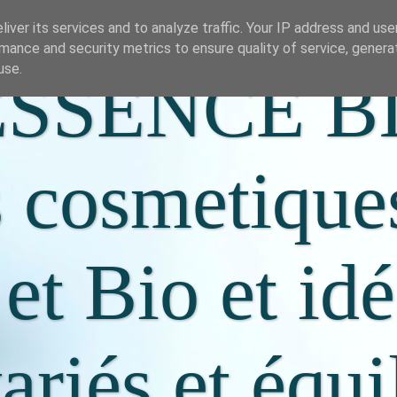
iver its services and to analyze traffic. Your IP address and us
mance and security metrics to ensure quality of service, gener
use.
SSENCE B
s cosmetique
 et Bio et id
riés et équi