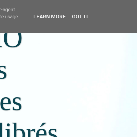
er-agent
LEARN MORE
GOT IT
ate usage
IO
s
ées
librés