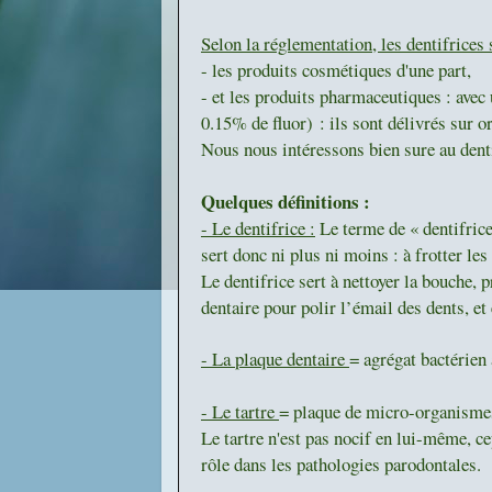
Selon la réglementation, les dentifrices
-
les produits cosmétiques d'une part,
-
et les produits pharmaceutiques : avec
0.15% de fluor)
: ils sont délivrés sur 
Nous nous intéressons bien sure au den
Quelques définitions :
- Le dentifrice :
Le terme de « dentifrice»
sert donc ni plus ni moins : à frotter les 
Le dentifrice sert à nettoyer la bouche, 
dentaire pour polir l’émail des dents, et 
- La plaque dentaire
= agrégat bactérien
- Le tartre
= plaque de micro-organismes
Le tartre n'est pas nocif en lui-même, c
rôle dans les pathologies parodontales.