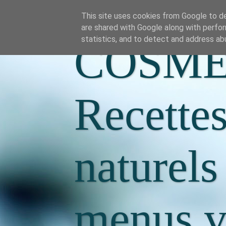
This site uses cookies from Google to del
are shared with Google along with perfor
statistics, and to detect and address ab
COSME
Recette
naturels
menus va