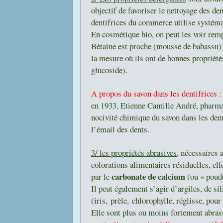
objectif de favoriser le nettoyage des de
dentifrices du commerce utilise systémat
En cosmétique bio, on peut les voir re
Bétaïne est proche (mousse de babassu) 
la mesure où ils ont de bonnes propriété
glucoside).
A propos du savon dans les dentifrices 
en 1933, Etienne Camille André, pharmac
nocivité chimique du savon dans les dent
l’émail des dents.
3/ les propriétés abrasives
, nécessaires 
colorations alimentaires résiduelles, el
carbonate de calcium
par le
(ou « poudr
Il peut également s’agir d’argiles, de si
(iris, prèle, chlorophylle, réglisse, pou
Elle sont plus ou moins fortement abrasi