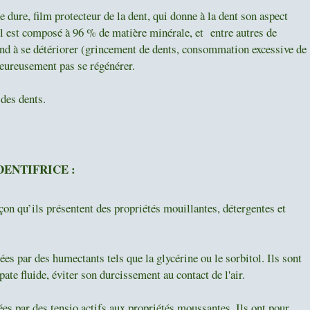
 dure, film protecteur de la dent, qui donne à la dent son aspect
 Il est composé à 96 % de matière minérale, et entre autres de
tend à se détériorer (grincement de dents, consommation excessive de
heureusement pas se régénérer.
 des dents.
DENTIFRICE :
çon qu’ils présentent des propriétés mouillantes, détergentes et
es par des humectants tels que la glycérine ou le sorbitol. Ils sont
pate fluide, éviter son durcissement au contact de l'air.
es par des tensio actifs aux propriétés moussantes. Ils ont pour