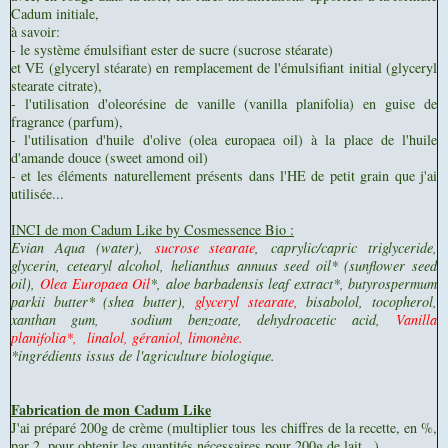
Cadum initiale,
à savoir:
- le système émulsifiant ester de sucre (sucrose stéarate)
et VE (glyceryl stéarate) en remplacement de l'émulsifiant initial (glyceryl
stearate citrate),
- l'utilisation d'oleorésine de vanille (vanilla planifolia) en guise de
fragrance (parfum),
- l'utilisation d'huile d'olive (olea europaea oil) à la place de l'huile
d'amande douce (sweet amond oil)
- et les éléments naturellement présents dans l'HE de petit grain que j'ai
utilisée...
INCI de mon Cadum Like by Cosmessence Bio :
Evian Aqua (water),
sucrose stearate
, caprylic/capric triglyceride,
glycerin, cetearyl alcohol, helianthus annuus seed oil* (sunflower seed
oil),
Olea Europaea Oil
*, aloe barbadensis leaf extract*, butyrospermum
parkii butter* (shea butter),
glyceryl stearate,
bisabolol, tocopherol,
xanthan gum, sodium benzoate, dehydroacetic acid,
Vanilla
planifolia*, linalol, géraniol, limonène.
*ingrédients issus de l'agriculture biologique.
Fabrication de mon Cadum Like
J'ai préparé 200g de crème (multiplier tous les chiffres de la recette, en %,
par 2, pour obtenir les quantités nécessaires pour 200g de lait...)