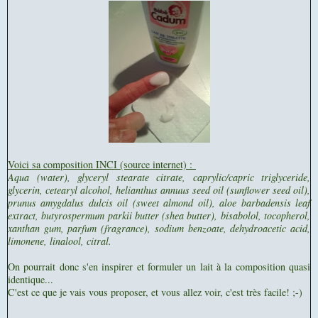
Voici sa composition INCI (source internet) :
Aqua (water), glyceryl stearate citrate, caprylic/capric triglyceride,
glycerin, cetearyl alcohol, helianthus annuus seed oil (sunflower seed oil),
prunus amygdalus dulcis oil (sweet almond oil), aloe barbadensis leaf
extract, butyrospermum parkii butter (shea butter), bisabolol, tocopherol,
xanthan gum, parfum (fragrance), sodium benzoate, dehydroacetic acid,
limonene, linalool, citral.
On pourrait donc s'en inspirer et formuler un lait à la composition quasi
identique...
C'est ce que je vais vous proposer, et vous allez voir, c'est très facile! ;-)