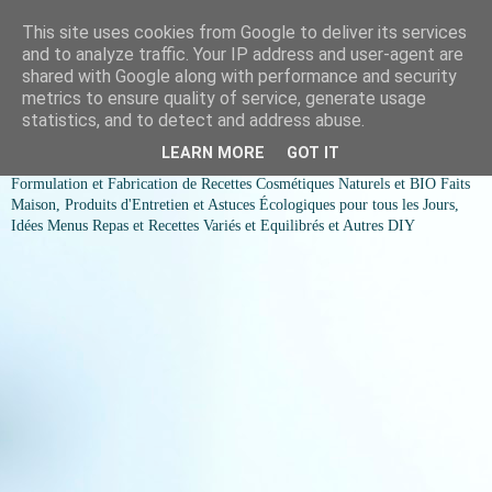
This site uses cookies from Google to deliver its services
COSMESSENCE BIO Recettes
and to analyze traffic. Your IP address and user-agent are
shared with Google along with performance and security
cosmetiques naturels et Bio et
metrics to ensure quality of service, generate usage
statistics, and to detect and address abuse.
idées menus variés et équilibrés
LEARN MORE
GOT IT
Formulation et Fabrication de Recettes Cosmétiques Naturels et BIO Faits
Maison, Produits d'Entretien et Astuces Écologiques pour tous les Jours,
Idées Menus Repas et Recettes Variés et Equilibrés et Autres DIY