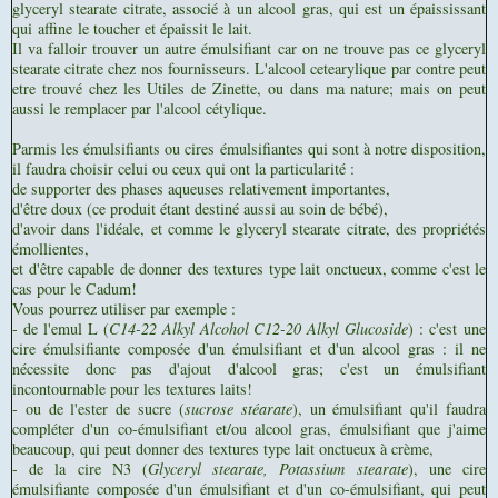
glyceryl stearate citrate, associé à un alcool gras, qui est un épaississant
qui affine le toucher et épaissit le lait.
Il va falloir trouver un autre émulsifiant car on ne trouve pas ce glyceryl
stearate citrate chez nos fournisseurs. L'alcool cetearylique par contre peut
etre trouvé chez les Utiles de Zinette, ou dans ma nature; mais on peut
aussi le remplacer par l'alcool cétylique.
Parmis les émulsifiants ou cires émulsifiantes qui sont à notre disposition,
il faudra choisir celui ou ceux qui ont la particularité :
de supporter des phases aqueuses relativement importantes,
d'être doux (ce produit étant destiné aussi au soin de bébé),
d'avoir dans l'idéale, et comme le glyceryl stearate citrate, des propriétés
émollientes,
et d'être capable de donner des textures type lait onctueux, comme c'est le
cas pour le Cadum!
Vous pourrez utiliser par exemple :
- de l'emul L (
C14-22 Alkyl Alcohol C12-20 Alkyl Glucoside
) : c'est une
cire émulsifiante composée d'un émulsifiant et d'un alcool gras : il ne
nécessite donc pas d'ajout d'alcool gras; c'est un émulsifiant
incontournable pour les textures laits!
- ou de l'ester de sucre (
sucrose stéarate
), un émulsifiant qu'il faudra
compléter d'un co-émulsifiant et/ou alcool gras, émulsifiant que j'aime
beaucoup, qui peut donner des textures type lait onctueux à crème,
- de la cire N3 (
Glyceryl stearate, Potassium stearate
), une cire
émulsifiante composée d'un émulsifiant et d'un co-émulsifiant, qui peut