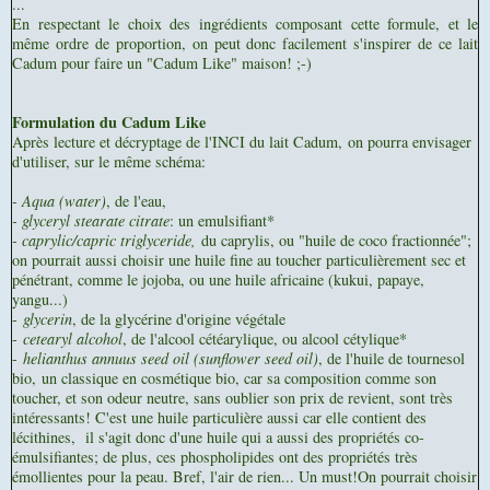
...
En respectant le choix des ingrédients composant cette formule, et le
même ordre de proportion, on peut donc facilement s'inspirer de ce lait
Cadum pour faire un "Cadum Like" maison! ;-)
Formulation du Cadum Like
Après lecture et décryptage de l'INCI du lait Cadum,
on pourra envisager
d'utiliser, sur le même schéma:
- Aqua (water)
, de l'eau,
- glyceryl stearate citrate
: un emulsifiant*
- caprylic/capric triglyceride,
du caprylis, ou "huile de coco fractionnée";
on pourrait aussi choisir une huile fine au toucher particulièrement sec et
pénétrant, comme le jojoba, ou une huile africaine (kukui, papaye,
yangu...)
-
glycerin
, de la glycérine d'origine végétale
-
cetearyl alcohol
, de l'alcool cétéarylique, ou alcool cétylique*
-
helianthus annuus seed oil (sunflower seed oil)
, de l'huile de tournesol
bio, un classique en cosmétique bio, car sa composition comme son
toucher, et son odeur neutre, sans oublier son prix de revient, sont très
intéressants! C'est une huile particulière aussi car elle contient des
lécithines, il s'agit donc d'une huile qui a aussi des propriétés co-
émulsifiantes; de plus, ces phospholipides ont des propriétés très
émollientes pour la peau. Bref, l'air de rien... Un must!
On pourrait choisir