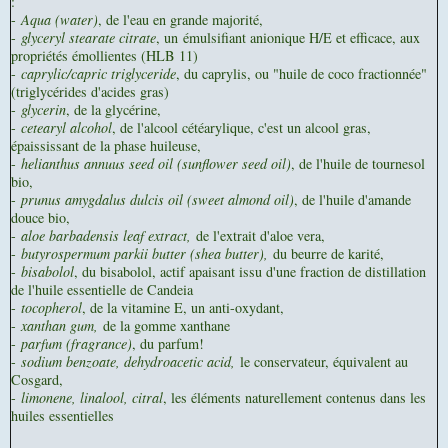
:
-
Aqua (water)
, de l'eau en grande majorité,
-
glyceryl stearate citrate
, un émulsifiant anionique H/E et efficace, aux
propriétés émollientes (HLB 11)
-
caprylic/capric triglyceride
, du caprylis, ou "huile de coco fractionnée"
(triglycérides d'acides gras)
-
glycerin
, de la glycérine,
-
cetearyl alcohol
, de l'alcool cétéarylique, c'est un alcool gras,
épaississant de la phase huileuse,
-
helianthus annuus seed oil (sunflower seed oil)
, de l'huile de tournesol
bio,
-
prunus amygdalus dulcis oil (sweet almond oil)
, de l'huile d'amande
douce bio,
-
aloe barbadensis leaf extract,
de l'extrait d'aloe vera,
-
butyrospermum parkii butter (shea butter),
du beurre de karité,
-
bisabolol
, du bisabolol, actif apaisant issu d'une fraction de distillation
de l'huile essentielle de Candeia
-
tocopherol
, de la vitamine E, un anti-oxydant,
-
xanthan gum,
de la gomme xanthane
-
parfum (fragrance)
, du parfum!
-
sodium benzoate, dehydroacetic acid,
le conservateur, équivalent au
Cosgard,
-
limonene, linalool, citral
, les éléments naturellement contenus dans les
huiles essentielles