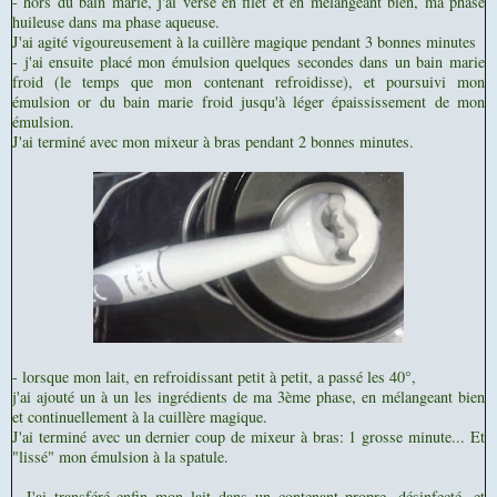
- hors du bain marie, j'ai versé en filet et en mélangeant bien, ma phase
huileuse dans ma phase aqueuse.
J'ai agité vigoureusement à la cuillère magique pendant 3 bonnes minutes
- j'ai ensuite placé mon émulsion quelques secondes dans un bain marie
froid (le temps que mon contenant refroidisse), et poursuivi mon
émulsion or du bain marie froid jusqu'à léger épaississement de mon
émulsion.
J'ai terminé avec mon mixeur à bras pendant 2 bonnes minutes.
- lorsque mon lait, en refroidissant petit à petit, a passé les 40°,
j'ai ajouté un à un les ingrédients de ma 3ème phase, en mélangeant bien
et continuellement à la cuillère magique.
J'ai terminé avec un dernier coup de mixeur à bras: 1 grosse minute... Et
"lissé" mon émulsion à la spatule.
- J'ai transféré enfin mon lait dans un contenant propre, désinfecté, et