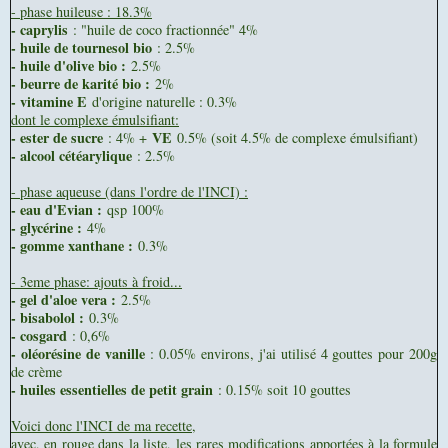
- phase huileuse : 18.3%
- caprylis
: "huile de coco fractionnée" 4%
- huile de tournesol bio
: 2.5%
- huile d'olive bio :
2.5%
- beurre de karité bio :
2%
- vitamine E
d'origine naturelle : 0.3%
dont le complexe émulsifiant:
- ester de sucre
VE
: 4% +
0.5% (soit 4.5% de complexe émulsifiant)
- alcool cétéarylique
: 2.5%
- phase aqueuse (dans l'ordre de l'INCI) :
- eau d'Evian :
qsp 100%
- glycérine :
4%
- gomme xanthane :
0.3%
- 3eme phase: ajouts à froid...
- gel d'aloe vera :
2.5%
- bisabolol :
0.3%
- cosgard
: 0,6%
- oléorésine de vanille
: 0.05% environs, j'ai utilisé 4 gouttes pour 200g
de crème
- huiles essentielles de petit grain
: 0.15% soit 10 gouttes
Voici donc l'INCI de ma recette,
avec, en rouge dans la liste, les rares modifications apportées à la formule