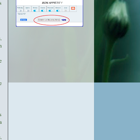
s
,
n
e
e
s
a
,