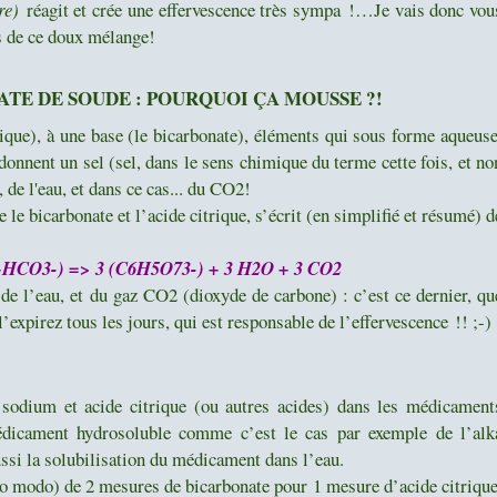
re)
réagit et crée une effervescence très sympa !…Je vais donc vou
s de ce doux mélange!
ATE DE SOUDE : POURQUOI ÇA MOUSSE ?!
trique), à une base (le bicarbonate), éléments qui sous forme aqueuse
 donnent un sel (sel, dans le sens chimique du terme cette fois, et no
 de l'eau, et dans ce cas... du CO2!
le bicarbonate et l’acide citrique, s’écrit (en simplifié et résumé) d
HCO3-) => 3 (C6H5O73-) + 3 H2O + 3 CO2
 de l’eau, et du gaz CO2 (dioxyde de carbone) : c’est ce dernier, qu
expirez tous les jours, qui est responsable de l’effervescence !! ;-)
sodium et acide citrique (ou autres acides) dans les médicament
dicament hydrosoluble comme c’est le cas par exemple de l’alk
 aussi la solubilisation du médicament dans l’eau.
modo) de 2 mesures de bicarbonate pour 1 mesure d’acide citrique