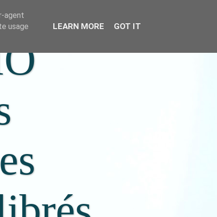
er-agent
LEARN MORE
GOT IT
ate usage
IO
s
ées
librés