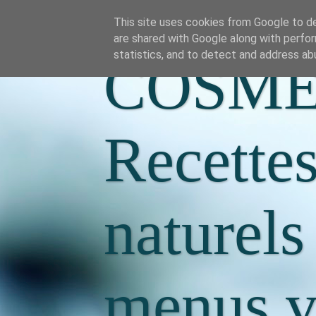
This site uses cookies from Google to del
are shared with Google along with perfor
statistics, and to detect and address ab
COSME
Recette
naturels
menus va