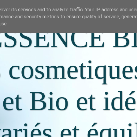
iver its services and to analyze traffic. Your IP address and us
mance and security metrics to ensure quality of service, gener
use.
SSENCE B
s cosmetique
 et Bio et id
riés et équi