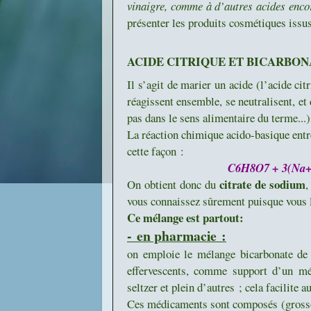
vinaigre, comme à d’autres acides enco
présenter les produits cosmétiques issu
ACIDE CITRIQUE ET BICARBON
Il s’agit de marier un acide (l’acide ci
réagissent ensemble, se neutralisent, et
pas dans le sens alimentaire du terme...),
La réaction chimique acido-basique entre 
cette façon :
C6H8O7 + 3(Na+
citrate de sodium
On obtient donc du
,
vous connaissez sûrement puisque vous l’
Ce mélange est partout:
- en pharmacie :
on emploie le mélange bicarbonate de 
effervescents, comme support d’un mé
seltzer et plein d’autres ; cela facilite
Ces médicaments sont composés (grosso 