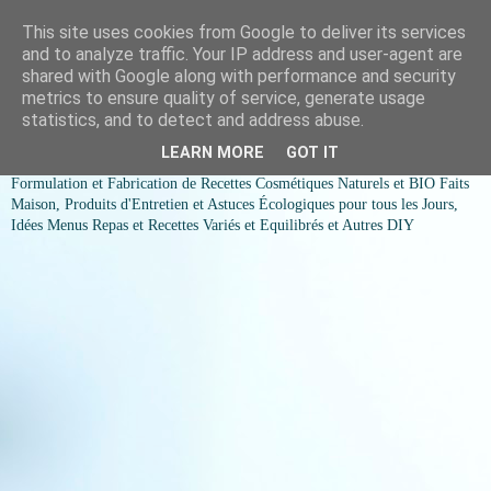
This site uses cookies from Google to deliver its services
COSMESSENCE BIO Recettes
and to analyze traffic. Your IP address and user-agent are
shared with Google along with performance and security
cosmetiques naturels et Bio et
metrics to ensure quality of service, generate usage
statistics, and to detect and address abuse.
idées menus variés et équilibrés
LEARN MORE
GOT IT
Formulation et Fabrication de Recettes Cosmétiques Naturels et BIO Faits
Maison, Produits d'Entretien et Astuces Écologiques pour tous les Jours,
Idées Menus Repas et Recettes Variés et Equilibrés et Autres DIY