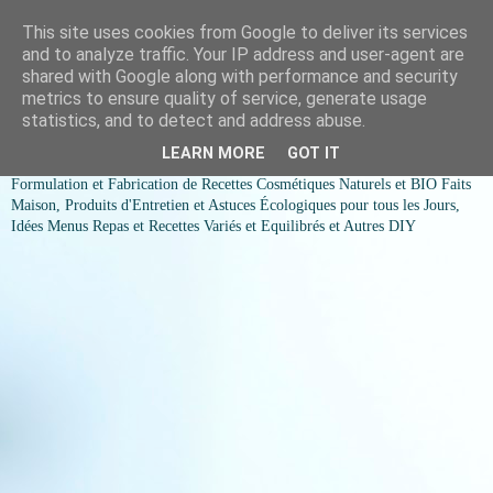
This site uses cookies from Google to deliver its services
COSMESSENCE BIO Recettes
and to analyze traffic. Your IP address and user-agent are
shared with Google along with performance and security
cosmetiques naturels et Bio et
metrics to ensure quality of service, generate usage
statistics, and to detect and address abuse.
idées menus variés et équilibrés
LEARN MORE
GOT IT
Formulation et Fabrication de Recettes Cosmétiques Naturels et BIO Faits
Maison, Produits d'Entretien et Astuces Écologiques pour tous les Jours,
Idées Menus Repas et Recettes Variés et Equilibrés et Autres DIY