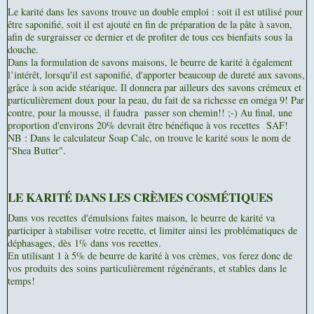
Le karité dans les savons trouve un double emploi : soit il est utilisé pour
être saponifié, soit il est ajouté en fin de préparation de la pâte à savon,
afin de surgraisser ce dernier et de profiter de tous ces bienfaits sous la
douche.
Dans la formulation de savons maisons, le beurre de karité à également
l’intérêt, lorsqu'il est saponifié, d'apporter beaucoup de dureté aux savons,
grâce à son acide stéarique. Il donnera par ailleurs des savons crémeux et
particulièrement doux pour la peau, du fait de sa richesse en oméga 9! Par
contre, pour la mousse, il faudra passer son chemin!! ;-) Au final, une
proportion d'environs 20% devrait être bénéfique à vos recettes SAF!
NB : Dans le calculateur Soap Calc, on trouve le karité sous le nom de
"Shea Butter".
LE KARITÉ DANS LES CRÈMES COSMÉTIQUES
Dans vos recettes
d'émulsions faites maison, le beurre de karité va
participer à stabiliser votre recette, et limiter ainsi les problématiques de
déphasages, dès 1% dans vos recettes.
En utilisant 1 à 5% de beurre de karité à vos crèmes, vos ferez donc de
vos produits des soins particulièrement régénérants, et stables dans le
temps!