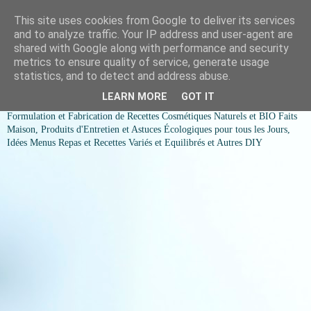
This site uses cookies from Google to deliver its services
COSMESSENCE BIO Recettes
and to analyze traffic. Your IP address and user-agent are
shared with Google along with performance and security
cosmetiques naturels et Bio et
metrics to ensure quality of service, generate usage
statistics, and to detect and address abuse.
idées menus variés et équilibrés
LEARN MORE
GOT IT
Formulation et Fabrication de Recettes Cosmétiques Naturels et BIO Faits
Maison, Produits d'Entretien et Astuces Écologiques pour tous les Jours,
Idées Menus Repas et Recettes Variés et Equilibrés et Autres DIY