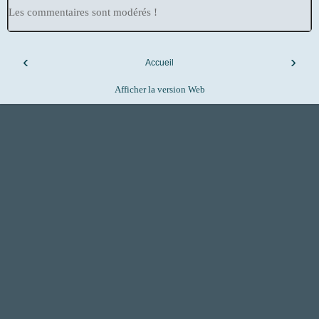
Les commentaires sont modérés !
‹
›
Accueil
Afficher la version Web