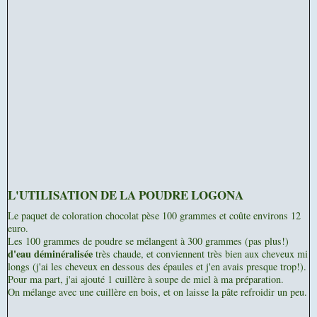
L'UTILISATION DE LA POUDRE LOGONA
Le paquet de coloration chocolat pèse 100 grammes et coûte environs 12
euro.
Les 100 grammes de poudre se mélangent à 300 grammes (pas plus!)
d'eau déminéralisée
très chaude, et conviennent très bien aux cheveux mi
longs (j'ai les cheveux en dessous des épaules et j'en avais presque trop!).
Pour ma part, j'ai ajouté 1 cuillère à soupe de miel à ma préparation.
On mélange avec une cuillère en bois, et on laisse la pâte refroidir un peu.