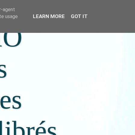
er-agent
LEARN MORE
GOT IT
ate usage
IO
s
ées
librés