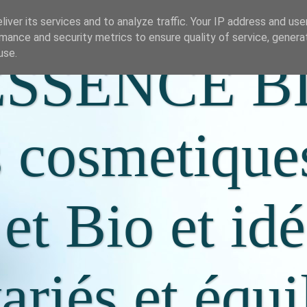
iver its services and to analyze traffic. Your IP address and us
mance and security metrics to ensure quality of service, gener
use.
SSENCE B
s cosmetique
 et Bio et id
riés et équi