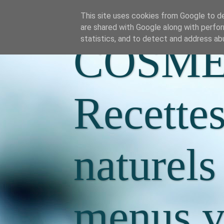
This site uses cookies from Google to del
are shared with Google along with perfor
statistics, and to detect and address ab
COSME
Recette
naturels
menus va