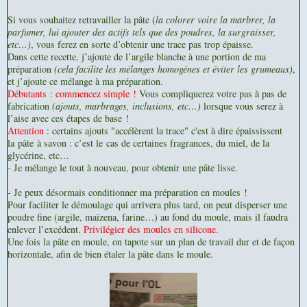
Si vous souhaitez retravailler la pâte (
la colorer voire la marbrer, la
parfumer, lui ajouter des actifs tels que des poudres, la surgraisser,
etc…)
, vous ferez en sorte d’obtenir une trace pas trop épaisse.
Dans cette recette, j’ajoute de l’argile blanche à une portion de ma
préparation
(c
ela facilite les mélanges homogènes et éviter les grumeaux)
,
et j’ajoute ce mélange à ma préparation.
Débutants : commencez simple !
Vous compliquerez votre pas à pas de
fabrication
(ajouts, marbrages, inclusions, etc…)
lorsque vous serez à
l’aise avec ces étapes de base !
Attention
: certains ajouts "accélèrent la trace" c'est à dire épaississent
la pâte à savon : c’est le cas de certaines fragrances, du miel, de la
glycérine, etc…
- Je mélange le tout à nouveau, pour obtenir une pâte lisse.
- Je peux désormais conditionner ma préparation en moules !
Pour faciliter le démoulage qui arrivera plus tard, on peut disperser une
poudre fine (argile, maïzena, farine…) au fond du moule, mais il faudra
enlever l’excédent.
Privilégier des moules en silicone.
Une fois la pâte en moule, on tapote sur un plan de travail dur et de façon
horizontale, afin de bien étaler la pâte dans le moule.