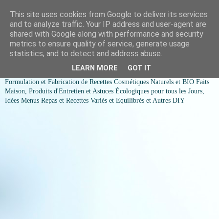
This site uses cookies from Google to deliver its services
COSMESSENCE BIO Recettes
and to analyze traffic. Your IP address and user-agent are
shared with Google along with performance and security
cosmetiques naturels et Bio et
metrics to ensure quality of service, generate usage
statistics, and to detect and address abuse.
idées menus variés et équilibrés
LEARN MORE
GOT IT
Formulation et Fabrication de Recettes Cosmétiques Naturels et BIO Faits
Maison, Produits d'Entretien et Astuces Écologiques pour tous les Jours,
Idées Menus Repas et Recettes Variés et Equilibrés et Autres DIY