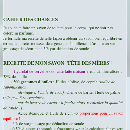
CAHIER DES CHARGES
Je souhaite faire un savon de toilette pour le corps, qui ne soit pas
coloré ni parfumé.
Je formule ma recette de telle façon à obtenir un savon bien équilibré en
terme de dureté, mousse, détergence, et émollience.
J’assure un sur-
graissage de sécurité de 5% par déduction de soude.
RECETTE DE MON SAVON "FÊTE DES MÈRES"
-
Hydrolat de verveine odorante faite maison
+ eau déminéralisée :
38% des huiles
500 grammes d'huiles
-
:
Huiles d’olive, de
coprah
(indice de
saponification
identique
à
l’huile
de coco),
Oléine de karité,
Huile de palme
(
elle peut être remplacée
par du beurre
de cacao : il faudra alors
recalculer la quantité
de soude !
),
Acide stéarique, et H
uile de
ricin =>
proportions pour un savon
équilibré !
-
5% de surgraissage par déduction de soude
-
0.5% d’ajouts (nommés « fragrances » sur le calculateur) : ce sera