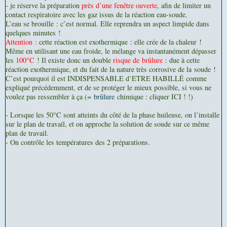
- je réserve la préparation
près d’une fenêtre ouverte
, afin de limiter un
contact respiratoire avec les gaz issus de la réaction eau-soude.
L’eau se brouille : c’est normal. Elle reprendra un aspect limpide dans
quelques minutes !
Attention :
cette réaction est exothermique : elle crée de la chaleur !
Même en utilisant une eau froide, le mélange va instantanément dépasser
les
100°C
! Il existe donc un double
risque de brûlure
: due à cette
réaction exothermique, et du fait de la nature très corrosive de la soude !
C’est pourquoi il est INDISPENSABLE d’ETRE HABILLÉ comme
expliqué précédemment, et de se protéger le mieux possible, si vous ne
voulez pas
ressembler à ça (=
brûlure
chimique : cliquer ICI ! !
)
- Lorsque les 50°C sont atteints du côté de la phase huileuse, on l’installe
sur le plan de travail, et on approche la solution de soude sur ce même
plan de travail.
- On contrôle les températures des 2 préparations.