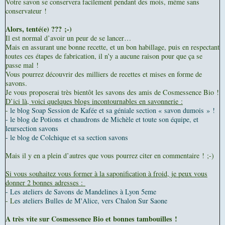
Votre savon se conservera facilement pendant des mois, même sans
conservateur !
Alors, tenté(e) ??? ;-)
Il est normal d’avoir un peur de se lancer…
Mais en assurant une bonne recette, et un bon habillage, puis en respectant
toutes ces étapes de fabrication, il n’y a aucune raison pour que ça se
passe mal !
Vous pourrez découvrir des milliers de recettes et mises en forme de
savons.
Je vous proposerai très bientôt les savons des amis de Cosmessence Bio !
D’ici là, voici quelques blogs incontournables en savonnerie :
-
le blog Soap Session de Kafée et sa géniale section « savon dumois » !
- le blog de Potions et chaudrons de Michèle et toute son équipe, et
leursection savons
- le blog de Colchique et sa section savons
Mais il y en a plein d’autres que vous pourrez citer en commentaire ! ;-)
Si vous souhaitez vous former à la saponification à froid, je peux vous
donner 2 bonnes adresses :
- Les ateliers de Savons de Mandelines à Lyon 5eme
- L
es ateliers Bulles de M'Alice, vers Chalon Sur Saone
A très vite sur Cosmessence Bio et bonnes tambouilles !