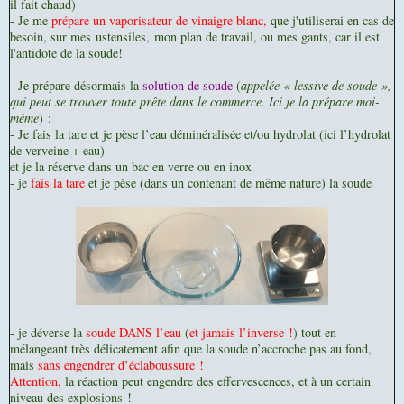
il fait chaud)
- Je me
prépare un vaporisateur de vinaigre blanc,
que j'utiliserai en cas de
besoin, sur mes ustensiles, mon plan de travail, ou mes gants, car il est
l'antidote de la soude!
- Je prépare désormais la
solution de soude
(
appelée « lessive de soude »,
qui peut se trouver toute prête dans le commerce. Ici je la prépare moi-
même
) :
- Je fais la tare et je pèse l’eau déminéralisée et/ou hydrolat (ici l’hydrolat
de verveine + eau)
et je la réserve dans un bac en verre ou en inox
- je
fais la tare
et je pèse (dans un contenant de même nature) la soude
- je déverse la
soude DANS l’eau
(
et jamais l’inverse !
) tout en
mélangeant très délicatement afin que la soude n’accroche pas au fond,
mais
sans engendrer d’éclaboussure !
Attention,
la réaction peut engendre des effervescences, et à un certain
niveau des explosions !