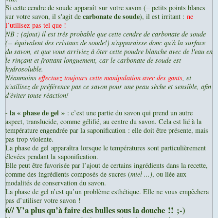
Si cette cendre de soude apparaît sur votre savon (= petits points blancs
carbonate de soude
sur votre savon, il s'agit de
), il est irritant :
ne
l’utilisez pas tel que !
NB : (ajout) il est très probable que cette cendre de carbonate de soude
(= équivalent des cristaux de soude!) n'apparaisse donc qu'à la surface
du savon, et que vous arriviez à ôter cette poudre blanche avec de l'eau en
le rinçant et frottant longuement, car le carbonate de soude est
hydrosoluble.
Néanmoins
effectuez toujours cette manipulation avec des gants
, et
n'utilisez de préférence pas ce savon pour une peau sèche et sensible, afin
d'éviter toute réaction!
la « phase de gel »
-
: c’est une partie du savon qui prend un autre
aspect, translucide, comme gélifié, au centre du savon. Cela est lié à la
température engendrée par la saponification : elle doit être présente, mais
pas trop violente.
La phase de gel apparaîtra lorsque le températures sont particulièrement
élevées pendant la saponification.
Elle peut être favorisée par l’ajout de certains ingrédients dans la recette,
comme des ingrédients composés de sucres (
miel ...)
, ou liée aux
modalités de conservation du savon.
La phase de gel n’est qu’un problème esthétique. Elle ne vous empêchera
pas d’utiliser votre savon !
6// Y’a plus qu’à faire des bulles sous la douche !! ;-)