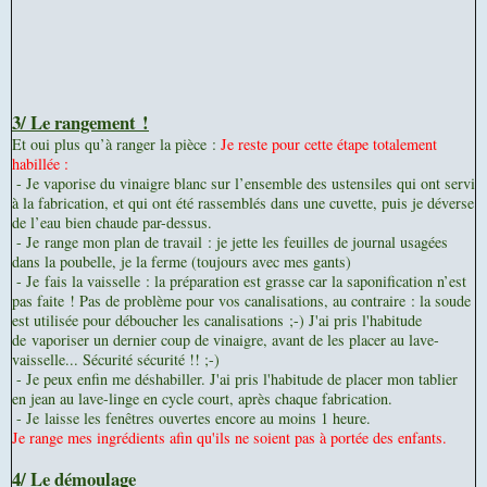
3/ Le rangement !
Et oui plus qu’à ranger la pièce :
Je reste pour cette étape totalement
habillée :
- Je v
aporise du vinaigre blanc sur l’ensemble des ustensiles qui ont servi
à la fabrication, et qui ont été rassemblés dans une cuvette, puis je déverse
de l’eau bien chaude par-dessus.
- Je
range mon plan de travail : je jette les feuilles de journal usagées
dans la poubelle, je la ferme (toujours avec mes gants)
- Je
fais la vaisselle : la préparation est grasse car la saponification n’est
pas faite ! Pas de problème pour vos canalisations, au contraire : la soude
est utilisée pour déboucher les canalisations ;-) J'ai pris l'habitude
de
vaporiser un dernier coup de vinaigre, avant de les placer au lave-
vaisselle... Sécurité sécurité !! ;-)
 Je peux e
nfin me déshabiller. J'ai pris l'habitude de placer mon tablier
en jean au lave-linge en cycle court, après chaque fabrication.
- Je
laisse les fenêtres ouvertes encore au moins 1 heure.
Je range mes ingrédients afin qu'ils ne soient pas à portée des enfants.
4/ Le démoulage