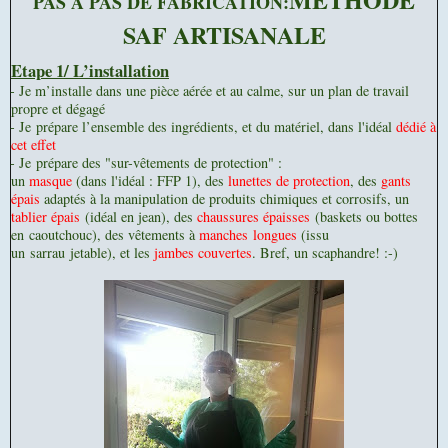
PAS A PAS DE FABRICATION:
SAF ARTISANALE
Etape 1/ L’installation
- Je m
’installe dans une pièce aérée et au calme, sur un plan de travail
propre et dégagé
- Je
prépare l’ensemble des ingrédients, et du matériel, dans l'idéal
dédié à
cet effet
- Je
prépare des "sur-vêtements de protection" :
un
masque
(dans l'idéal : FFP 1), des
lunettes de protection
, des
gants
épais
adaptés à la manipulation de produits chimiques et corrosifs
, un
tablier épais
(idéal en jean), des
chaussures épaisses
(baskets ou bottes
en caoutchouc), des vêtements à
manches longues
(issu
un sarrau jetable), et les
jambes couvertes
. Bref, un scaphandre! :-)