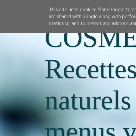
This site uses cookies from Google to del
are shared with Google along with perfor
statistics, and to detect and address ab
COSME
Recette
naturels
menus va