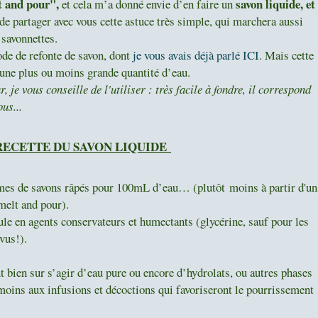
t and pour",
savon liquide, et
et cela m’a donné envie d’en faire un
de partager avec vous cette astuce très simple, qui marchera aussi
s savonnettes.
ode de refonte de savon, dont
je vous avais déjà parlé ICI
. Mais cette
 une plus ou moins grande quantité d’eau.
je vous conseille de l'utiliser : très facile à fondre, il correspond
us...
 RECETTE DU SAVON LIQUIDE
mes
de savons râpés pour 100mL d’eau… (plutôt moins à partir d'un
 melt and pour).
mule en agents conservateurs et humectants (glycérine, sauf pour les
vus!).
eut bien sur s’agir d’eau pure ou encore d’hydrolats, ou autres phases
oins aux infusions et décoctions qui favoriseront le pourrissement