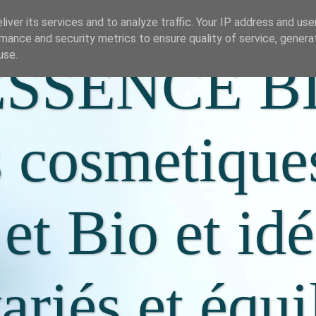
iver its services and to analyze traffic. Your IP address and us
mance and security metrics to ensure quality of service, gener
use.
SSENCE B
s cosmetique
 et Bio et id
riés et équi