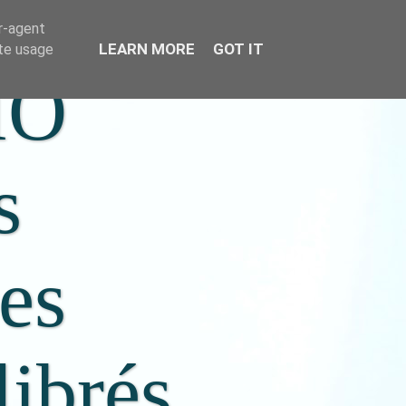
er-agent
LEARN MORE
GOT IT
ate usage
IO
s
ées
librés