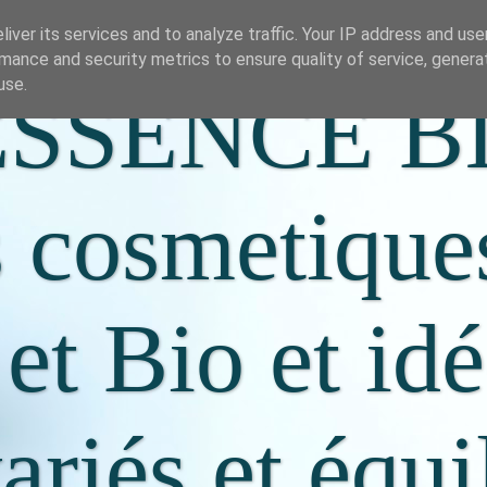
iver its services and to analyze traffic. Your IP address and us
mance and security metrics to ensure quality of service, gener
use.
SSENCE B
s cosmetique
 et Bio et id
riés et équi