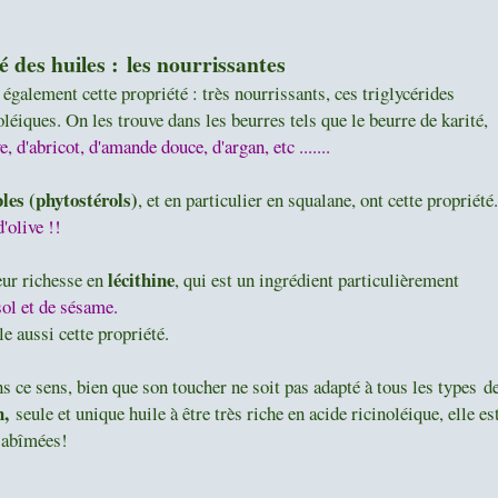
é des huiles :
les nourrissantes
 également cette propriété : très nourrissants, ces triglycérides
oléiques. On les trouve dans les beurres tels que le beurre de karité,
e, d'abricot, d'amande douce, d'argan, etc .......
bles (phytostérols)
, et en particulier en squalane, ont cette propriété.
d'olive !!
lécithine
leur richesse en
, qui est un ingrédient particulièrement
sol et de sésame.
le aussi cette propriété.
 ce sens, bien que son toucher ne soit pas adapté à tous les types d
n,
seule et unique huile à être très riche en acide ricinoléique, elle es
 abîmées!