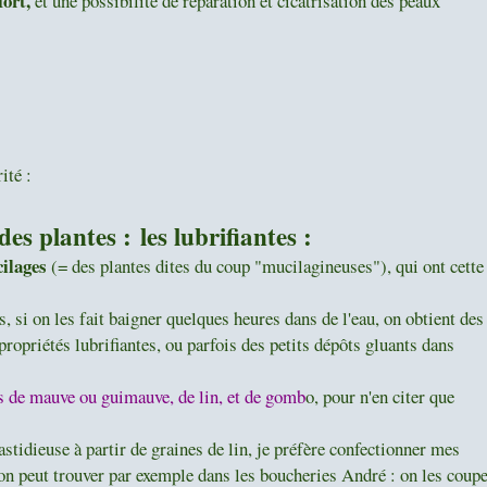
fort,
et une possibilité de réparation et cicatrisation des peaux
ité :
 des plantes :
les lubrifiantes :
ilages
(= des plantes dites du coup "mucilagineuses"), qui ont cette
, si on les fait baigner quelques heures dans de l'eau, on obtient des
propriétés lubrifiantes, ou parfois des petits dépôts gluants dans
ts de mauve ou guimauve, de lin, et de gomb
o, pour n'en citer que
stidieuse à partir de graines de lin, je préfère confectionner mes
on peut trouver par exemple dans les boucheries André : on les coup