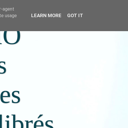
er-agent
LEARN MORE
GOT IT
ate usage
IO
s
ées
librés