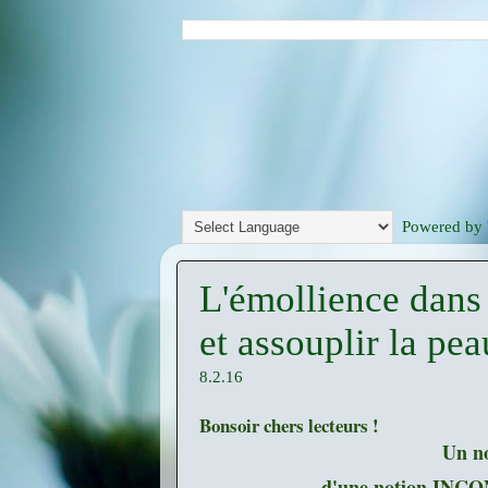
Powered by
L'émollience dans
et assouplir la pea
8.2.16
Bonsoir chers lecteurs !
Un no
d'une notion IN