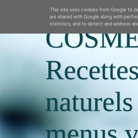
This site uses cookies from Google to del
are shared with Google along with perfor
statistics, and to detect and address ab
COSME
Recette
naturels
menus va