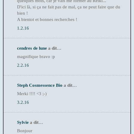
quelques mois, car je vais me former au Reiki...
D'ici là, si ça ne fait pas de mal, ça ne peut faire que du
bien !
A bientot et bonnes recherches !
1.2.16
cendres de lune
a dit…
magnifique bravo :p
2.2.16
Steph Cosmessence Bio
a dit…
Merki !!!! <3 ;-)
3.2.16
Sylvie
a dit…
Bonjour