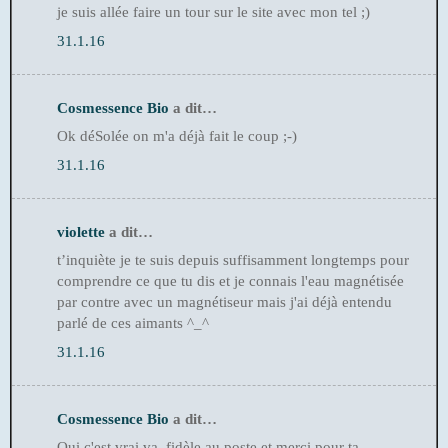
je suis allée faire un tour sur le site avec mon tel ;)
31.1.16
Cosmessence Bio
a dit…
Ok déSolée on m'a déjà fait le coup ;-)
31.1.16
violette
a dit…
t’inquiète je te suis depuis suffisamment longtemps pour
comprendre ce que tu dis et je connais l'eau magnétisée
par contre avec un magnétiseur mais j'ai déjà entendu
parlé de ces aimants ^_^
31.1.16
Cosmessence Bio
a dit…
Oui c'est vrai va, fidèle au poste et merci pour ta