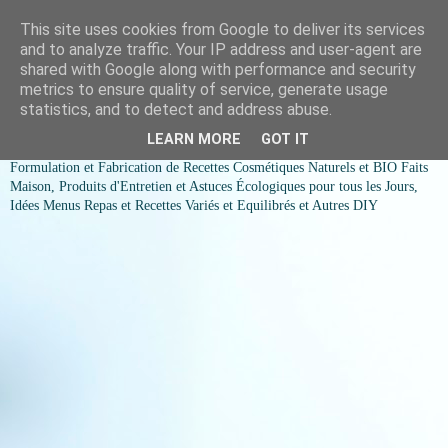
This site uses cookies from Google to deliver its services
COSMESSENCE BIO Recettes
and to analyze traffic. Your IP address and user-agent are
shared with Google along with performance and security
cosmetiques naturels et Bio et
metrics to ensure quality of service, generate usage
statistics, and to detect and address abuse.
idées menus variés et équilibrés
LEARN MORE
GOT IT
Formulation et Fabrication de Recettes Cosmétiques Naturels et BIO Faits
Maison, Produits d'Entretien et Astuces Écologiques pour tous les Jours,
Idées Menus Repas et Recettes Variés et Equilibrés et Autres DIY