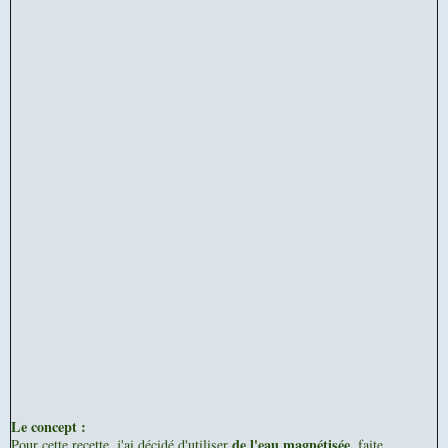
Le concept :
de l'eau magnétisée,
Pour cette recette, j'ai décidé d'utiliser
faite