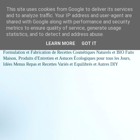
This site uses cookies from Google to deliver its services
COSMESSENCE BIO Recettes
and to analyze traffic. Your IP address and user-agent are
shared with Google along with performance and security
cosmetiques naturels et Bio et
metrics to ensure quality of service, generate usage
statistics, and to detect and address abuse.
idées menus variés et équilibrés
LEARN MORE
GOT IT
Formulation et Fabrication de Recettes Cosmétiques Naturels et BIO Faits
Maison, Produits d'Entretien et Astuces Écologiques pour tous les Jours,
Idées Menus Repas et Recettes Variés et Equilibrés et Autres DIY