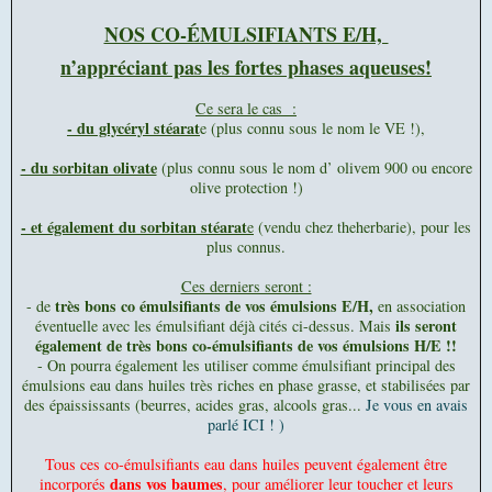
NOS CO-ÉMULSIFIANTS E/H,
n’appréciant pas les fortes phases aqueuses!
Ce sera le cas :
- du glycéryl stéarat
e (plus connu sous le nom le VE !),
- du sorbitan olivate
(plus connu sous le nom d’ olivem 900 ou encore
olive protection !)
- et également du sorbitan stéarat
e
(vendu chez theherbarie), pour les
plus connus.
Ces derniers seront :
très bons co émulsifiants de vos émulsions E/H,
- de
en association
ils seront
éventuelle avec les émulsifiant déjà cités ci-dessus. M
ais
également de très bons co-émulsifiants de vos émulsions H/E !!
- On pourra également les utiliser comme émulsifiant principal des
émulsions eau dans huiles très riches en phase grasse, et stabilisées par
des épaississants (beurres, acides gras, alcools gras...
Je vous en avais
parlé ICI ! )
Tous ces co-émulsifiants eau dans huiles peuvent également être
dans vos baumes
incorporés
, pour améliorer leur toucher et leurs