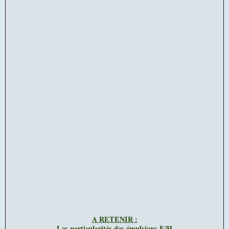
A RETENIR :
Les particularités des émulsions E/H