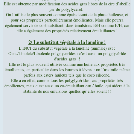
Elle est obtenue par modification des acides gras libres de la cire d’abeille
par du polyglycérol.
On l’utilise le plus souvent comme épaississant de la phase huileuse, et
pour ses propriétés particulièrement émollientes. Mais elle pourra
également servir de co émulsifiant, dans émulsions E/H comme E/H, car
elle a également des propriétés relativement émulsifiantes !
2/ Le substitut végétale à la lanoline !
L'INCI du substitut végétale à la lanoline (animale) est :
Oleic/Linoleic/Linolenic polyglycerides : c'est aussi un polyglycéride
d'acides gras !!
Elle est le plus souvent utilisée comme une huile aux propriétés très
émollientes, en particulier dans les baumes à lèvres : on l’assimile même
parfois aux esters huileux tels que le coco silicone.
Elle a en effet, comme tous les polyglycérides, ces propriétés très
émollientes, mais c’est aussi un co-émulsifiant eau / huile, qui aidera à la
stabilité de nos émulsions quelles qu’elles soient !!