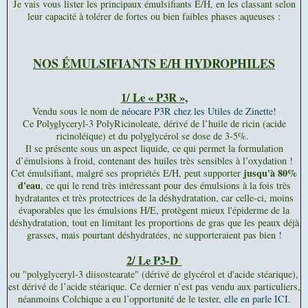
Je vais vous lister les principaux émulsifiants E/H, en les classant selon
leur capacité à tolérer de fortes ou bien faibles phases aqueuses :
NOS ÉMULSIFIANTS E/H HYDROPHILES
1/ Le « P3R »,
Vendu sous le nom de
néocare P3R chez les Utiles de Zinette
!
Ce Polyglyceryl-3 PolyRicinoleate, dérivé de l’huile de ricin (acide
ricinoléique) et du polyglycérol se dose de 3-5%.
Il se présente sous un aspect liquide, ce qui permet la formulation
d’émulsions à froid, contenant des huiles très sensibles à l’oxydation !
jusqu'à 80%
Cet émulsifiant, malgré ses propriétés E/H, peut supporter
d'eau
, ce qui le rend très intéressant pour des émulsions à la fois très
hydratantes et très protectrices de la déshydratation, car celle-ci, moins
évaporables que les émulsions H/E, protègent mieux l'épiderme de la
déshydratation, tout en limitant les proportions de gras que les peaux déjà
grasses, mais pourtant déshydratées, ne supporteraient pas bien !
2/ Le P3-D
ou "polyglyceryl-3 diisostearate" (dérivé de glycérol et d'acide stéarique),
est dérivé de l’acide stéarique. Ce dernier n’est pas vendu aux particuliers,
néanmoins Colchique a eu l’opportunité de le tester,
elle en parle ICI.