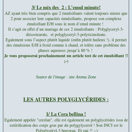
3/ Le mix des 2 : L’emul minute!
AZ ayant très bien compris que 2 émulsifiants valent toujours mieux que
2 pour associer leur capacités émulsifiants, propose son complexe
émulsifiant E/H sous le nom d’emul minute !
Il s’agit en effet d’un mariage de ces 2 émulsifiants : Polyglyceryl-3-
diisostearate, et polyglyceryl-3-polyricinoleate.
Egalement sous l’aspect plutôt liquide (enfin plutôt huileux !), il permet
des émulsions E/H à froid comme à chaud, et tolère sans problème des
phases aqueuses jusqu’à 80 % !
Je vous proposerai prochainement un article test de cet émulsifiant !!
;-)
Source de l'image : site Aroma Zone
LES AUTRES POLYGLYCÉRIDES :
1/ La Cera bellina !
Egalement appelée "cerelan", elle est également un polyglycérides issu de
estérification des corps gras par du polygylycerol ! Son INCI est le
Polyglycéryl-3 beeswax. Et oui !! ;-)