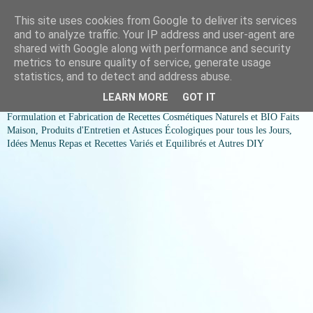
This site uses cookies from Google to deliver its services
COSMESSENCE BIO Recettes
and to analyze traffic. Your IP address and user-agent are
shared with Google along with performance and security
cosmetiques naturels et Bio et
metrics to ensure quality of service, generate usage
statistics, and to detect and address abuse.
idées menus variés et équilibrés
LEARN MORE
GOT IT
Formulation et Fabrication de Recettes Cosmétiques Naturels et BIO Faits
Maison, Produits d'Entretien et Astuces Écologiques pour tous les Jours,
Idées Menus Repas et Recettes Variés et Equilibrés et Autres DIY