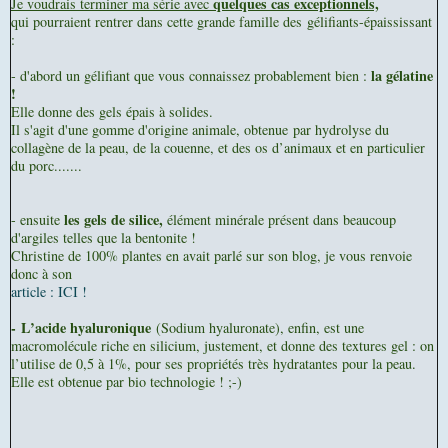
quelques cas exceptionnels,
Je voudrais terminer ma série avec
qui pourraient rentrer dans cette grande famille des gélifiants-épaississant
:
la gélatine
- d'abord un gélifiant que vous connaissez probablement bien :
!
Elle donne des gels épais à solides.
Il s'agit d'une gomme d'origine animale, obtenue par hydrolyse du
collagène de la peau, de la couenne, et des os d’animaux et en particulier
du porc.......
les gels de silice,
- ensuite
élément minérale présent dans beaucoup
d'argiles telles que la bentonite !
Christine de 100% plantes en avait parlé sur son blog, je vous renvoie
donc à son
article : ICI !
- L’acide hyaluronique
(Sodium hyaluronate), enfin, est une
macromolécule riche en silicium, justement, et donne des textures gel : on
l’utilise de 0,5 à 1%, pour ses propriétés très hydratantes pour la peau.
Elle est obtenue par bio technologie ! ;-)