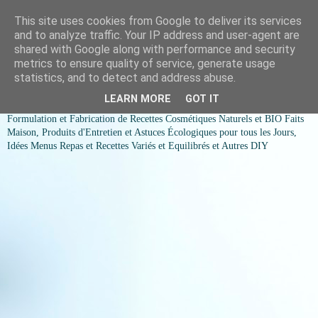
This site uses cookies from Google to deliver its services
COSMESSENCE BIO Recettes
and to analyze traffic. Your IP address and user-agent are
shared with Google along with performance and security
cosmetiques naturels et Bio et
metrics to ensure quality of service, generate usage
statistics, and to detect and address abuse.
idées menus variés et équilibrés
LEARN MORE
GOT IT
Formulation et Fabrication de Recettes Cosmétiques Naturels et BIO Faits
Maison, Produits d'Entretien et Astuces Écologiques pour tous les Jours,
Idées Menus Repas et Recettes Variés et Equilibrés et Autres DIY