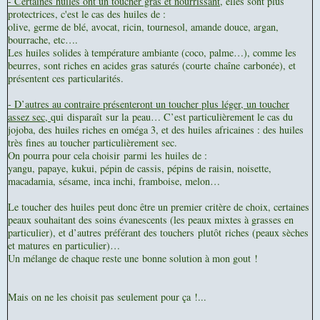
- Certaines huiles ont un toucher gras et nourrissant,
elles sont plus
protectrices, c'est le cas des huiles de :
olive, germe de blé, avocat, ricin, tournesol, amande douce, argan,
bourrache, etc….
Les huiles solides à température ambiante (coco, palme…), comme les
beurres, sont riches en acides gras saturés (courte chaîne carbonée), et
présentent ces particularités.
- D’autres au contraire présenteront un toucher plus léger, un toucher
assez sec,
qui disparaît sur la peau… C’est particulièrement le cas du
jojoba, des huiles riches en oméga 3, et des huiles africaines : des huiles
très fines au toucher particulièrement sec.
On pourra pour cela choisir parmi les huiles de :
yangu, papaye, kukui, pépin de cassis, pépins de raisin, noisette,
macadamia, sésame, inca inchi, framboise, melon…
Le toucher des huiles peut donc être un premier critère de choix, certaines
peaux souhaitant des soins évanescents (les peaux mixtes à grasses en
particulier), et d’autres préférant des touchers plutôt riches (peaux sèches
et matures en particulier)…
Un mélange de chaque reste une bonne solution à mon gout !
Mais on ne les choisit pas seulement pour ça !...