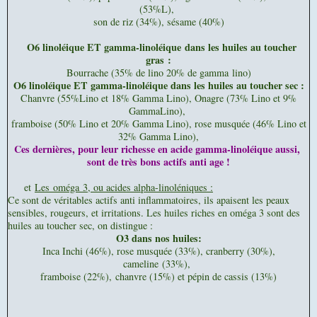
(53%L),
son de riz (34%), sésame (40%)
O6 linoléique ET gamma-linoléique dans les huiles au toucher
gras :
Bourrache (35% de lino 20% de gamma
lino)
O6 linoléique ET gamma-linoléique dans les huiles au toucher sec :
Chanvre (55%Lino et 18% Gamma Lino), Onagre (73% Lino et 9%
GammaLino),
framboise (50% Lino et 20% Gamma Lino), rose musquée (46% Lino et
32% Gamma Lino),
Ces dernières, pour leur richesse en acide gamma-linoléique aussi,
sont de très bons actifs anti age !
et
Les oméga 3, ou acides alpha-linoléniques :
Ce sont de véritables actifs anti inflammatoires, ils apaisent les peaux
sensibles, rougeurs, et irritations. Les huiles riches en oméga 3 sont des
huiles au toucher sec, on distingue :
O3 dans nos huiles:
I
nca Inchi (46%), rose musquée (33%), cranberry (30%),
cameline (33%),
framboise (22%),
chanvre (15%) et pépin de cassis (13%)