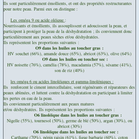
Ils sont particulièrement émollients, et ont des propriétés restructurantes
pour notre peau. Parmi eux on distingue :
Les oméga 9 ou acide oléique
:
Nourrissants et émollients, ils assouplissent et adoucissent la peau, et
participent à protéger la peau de la déshydratation ; ils conviennent donc
particulièrement aux peaux sèches et/ou déshydratées.
Ils représentent les proportions suivantes :
O9 dans les huiles au toucher gras :
HV
souchet (66%), amande douce (65%), abricot (63%), olive (64%)
O9 dans les huiles ou toucher sec :
HV noisette (76%), camélia (78%), macadamia (57%), sésame (41%),
son de riz (40%)
les oméga 6 ou acides linoléiques et gamma-linoléniques :
Ils
renforcent le ciment intercellulaire, sont régénérants et réparateurs des
peaux abîmées, et luttent contre la déshydratation en participant à limiter
les pertes en eau de la peau.
Ils conviennent particulièrement aux peaux matures
et/ou déshydratées.
Ils représentent les proportions suivantes :
O6 linoléique dans les huiles au toucher gras :
Nigelle (55%), tournesol (50%), germe de blé (50%), argan (30%), ou
abricot (30%)
O6 linoléique dans les huiles au toucher sec :
Carthame (70%), pépin raisin (61%
), figue barbarie (60%),
coton