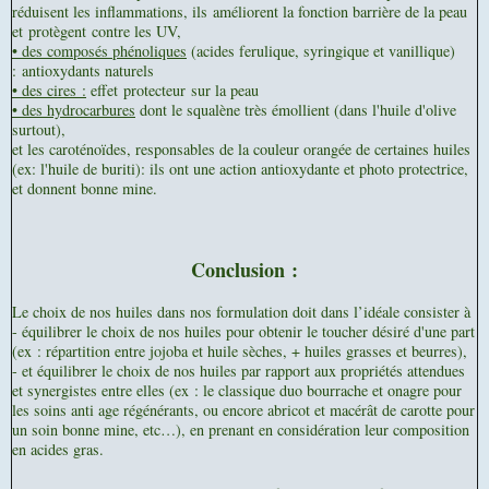
réduisent les inflammations, ils améliorent la fonction barrière de la peau
et protègent contre les UV,
• des c
omposés phénoliques
(acides ferulique, syringique et vanillique)
: antioxydants naturels
• des cires :
effet protecteur sur la peau
• des hydrocarbures
dont le squalène très émollient (dans l'huile d'olive
surtout),
et les caroténoïdes, responsables de la couleur orangée de certaines huiles
(ex: l'huile de buriti): ils ont une action antioxydante et photo protectrice,
et donnent bonne mine.
Conclusion :
Le choix de nos huiles dans nos formulation doit dans l’idéale consister à
- é
quilibrer le choix de nos huiles pour obtenir le toucher désiré d'une part
(ex : répartition entre jojoba et huile sèches, + huiles grasses et beurres),
- et é
quilibrer le choix de nos huiles par rapport aux propriétés attendues
et synergistes entre elles (ex : le classique duo bourrache et onagre pour
les soins anti age régénérants, ou encore abricot et macérât de carotte pour
un soin bonne mine, etc…), en prenant en considération leur composition
en acides gras.