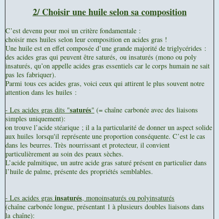
2/ Choisir une huile selon sa composition
C’est devenu pour moi un critère fondamentale :
choisir mes huiles selon leur composition en acides gras !
Une huile est en effet composée d’une grande majorité de triglycérides :
des acides gras qui peuvent être saturés, ou insaturés (mono ou poly
insaturés, qu’on appelle acides gras essentiels car le corps humain ne sait
pas les fabriquer).
Parmi tous ces acides gras, voici ceux qui attirent le plus souvent notre
attention dans les huiles :
saturés
- Les acides gras dits "
"
(= chaîne carbonée avec des liaisons
simples uniquement):
on trouve l’acide stéarique ; il a la particularité de donner un aspect solide
aux huiles lorsqu'il représente une proportion conséquente. C’est le cas
dans les beurres. Très nourrissant et protecteur, il convient
particulièrement au soin des peaux sèches.
L’acide palmitique, un autre acide gras saturé présent en particulier dans
l’huile de palme, présente des propriétés semblables.
insaturés
- Les acides gras
, monoinsaturés ou polyinsaturés
(chaîne carbonée longue, présentant 1 à plusieurs doubles liaisons dans
la chaîne):