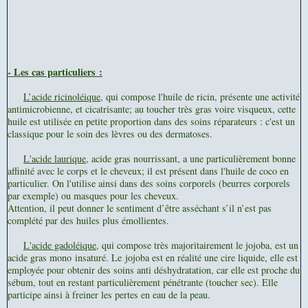
- Les cas particuliers :
L’acide ricinoléique,
qui compose l'huile de ricin, présente une activité
antimicrobienne, et cicatrisante; au toucher très gras voire visqueux, cette
huile est utilisée en petite proportion dans des soins réparateurs : c'est un
classique pour le soin des lèvres ou des dermatoses.
L'acide laurique,
acide gras nourrissant, a une particulièrement bonne
affinité avec le corps et le cheveux; il est présent dans l'huile de coco en
particulier. On l'utilise ainsi dans des soins corporels (beurres corporels
par exemple) ou masques pour les cheveux.
Attention, il peut donner le sentiment d’être asséchant s’il n’est pas
complété par des huiles plus émollientes.
L'acide gadoléique,
qui compose très majoritairement le jojoba, est un
acide gras mono insaturé. Le jojoba est en réalité une cire liquide, elle est
employée pour obtenir des soins anti déshydratation, car elle est proche du
sébum, tout en restant particulièrement pénétrante (toucher sec). Elle
participe ainsi à freiner les pertes en eau de la peau.