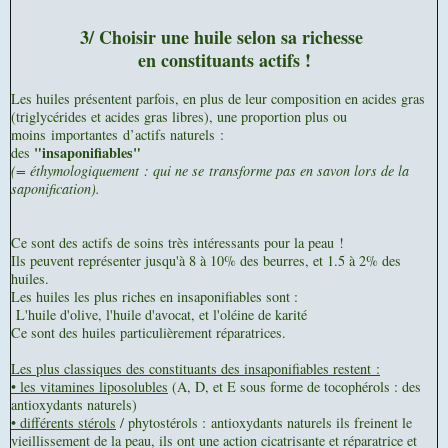
3/ Choisir une huile selon sa richesse
en constituants actifs !
Les huiles présentent parfois, en plus de leur composition en acides gras
(triglycérides et acides gras libres), une proportion plus ou
moins importantes d’actifs naturels :
"insaponifiables"
des
(= éthymologiquement : qui ne se transforme pas en savon lors de la
saponification).
Ce sont des actifs de soins très intéressants pour la peau !
Ils peuvent représenter jusqu'à 8 à 10% des beurres, et 1.5 à 2% des
huiles.
Les huiles les plus riches en insaponifiables sont :
L'huile d'olive, l'huile d'avocat, et l'oléine de karité
Ce sont des huiles particulièrement réparatrices.
Les plus classiques des constituants des insaponifiables restent :
• les vitamines liposolubles
(A, D, et E sous forme de tocophérols : des
antioxydants naturels)
• différents stérols
/ phytostérols : antioxydants naturels ils freinent le
vieillissement de la peau, ils ont une action cicatrisante et réparatrice et