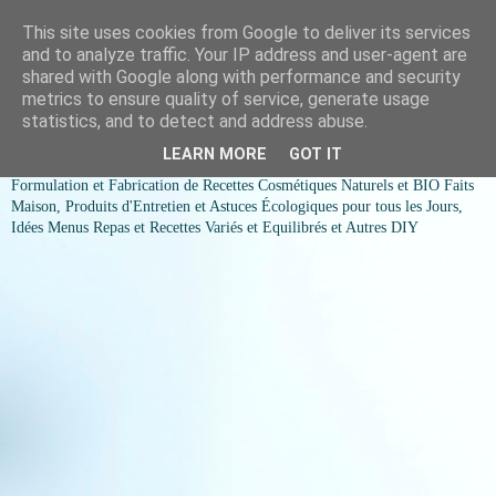
This site uses cookies from Google to deliver its services
COSMESSENCE BIO Recettes
and to analyze traffic. Your IP address and user-agent are
shared with Google along with performance and security
cosmetiques naturels et Bio et
metrics to ensure quality of service, generate usage
statistics, and to detect and address abuse.
idées menus variés et équilibrés
LEARN MORE
GOT IT
Formulation et Fabrication de Recettes Cosmétiques Naturels et BIO Faits
Maison, Produits d'Entretien et Astuces Écologiques pour tous les Jours,
Idées Menus Repas et Recettes Variés et Equilibrés et Autres DIY