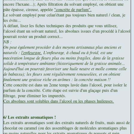
encore l'hexane...); Après filtration du solvant employé, on obtient une
pâte épaisse, cireuse, appelée
"concrète de parfum".
Le solvant employé pour celan'étant pas toujours bien naturel / clean, je
les évite...
A défaut, lisez les fiches techniques des produits que vous utilisez,
l'alcool étant un solvant naturel, les absolues issues d'un procédé à l'alcool
pourrait rester un produit correct...
NB :
On peut également procéder à des moyens artisanaux plus anciens et
naturels :
l'enfleurage.
L'enfleurage, à chaud ou à froid, est une
macération longue de fleurs plus ou moins fragiles, dans de la graisse
solide à température ambiante (historiquement de la graisse animale...
Aujourd'hui on pourrait favoriser une huile neutre et molle comme celle
de babassu); les fleurs sont régulièrement renouvelées, et on obtient
finalement une graisse riche en arômes : la concrète maison !!
Cette concrète est dans un 2eme temps lavée dans l'alcool, pour isoler le
parfum de la concrète. Cette étape est suivie d'un glaçage puis d'un
filtrage,
pour éliminer les impuretés.
Ces absolues sont solubles dans l'alcool ou les phases huileuses.
6/ Les extraits aromatiques !
Les extraits aromatiques sont des extraits naturels de fruits, mais aussi de
chocolat ou caramel (ou des assemblages de molécules aromatiques plus
ou moins naturelles pour les extraits aromatiques de nougats et pain