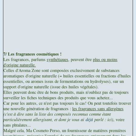
7/ Les fragrances cosmétiques !
Les fragrances, parfums
synthétiques,
peuvent être
plus ou moins
d'origine naturelle.
Celles d'Aroma Zone sont composées exclusivement de substances
aromatiques d'origine naturelle (= huiles essentielles ou fractions d'huiles
essentielles, ou aromes issus de fermentations ou hydrolyses), sur un
support d'origine naturelle (issue des huiles végétales).
Elles peuvent donc être de bons produits, mais n'oubliez pas de toujours
surveiller les fiches techniques des produits que vous achetez...
Car pour les autres, ce n'est pas toujours le cas! On peut toutefois trouver
une nouvelle génération de fragrances :
les fragrances sans allergènes
(c'est à dire sans la liste des composés reconnus comme étant
particulièrement allergisant, et
dont je vous ai
déjà
parlé : ici)
, voire
sans phtalates...
Malgré cela, Ma Cosmeto Perso, un fournisseur de matières premières
cosmétiques, préconise l'emploi de ces fragrances uniquement dans les