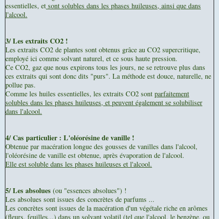
essentielles, et
sont solubles dans les phases huileuses, ainsi que dans
l'alcool.
3/ Les extraits CO2 !
Les extraits CO2 de plantes sont obtenus grâce au CO2 supercritique,
employé ici comme solvant naturel, et ce sous haute pression.
Ce CO2, gaz que nous expirons tous les jours, ne se retrouve plus dans
ces extraits qui sont donc dits "purs". La méthode est douce, naturelle, ne
pollue pas.
Comme les huiles essentielles, les extraits CO2 sont
parfaitement
solubles dans les phases huileuses, et peuvent également se solubiliser
dans l'alcool.
4/ Cas particulier : L'oléorésine de vanille !
Obtenue par macération longue des gousses de vanilles dans l'alcool,
l'oléorésine de vanille est obtenue, après évaporation de l'alcool.
Elle est soluble dans les phases huileuses et l'alcool.
5/ Les absolues
(ou "essences absolues") !
Les absolues sont issues des concrètes de parfums ...
Les concrètes sont issues de la macération d'un végétale riche en arômes
(fleurs, feuilles...) dans un solvant volatil (tel que l'alcool, le benzène, ou