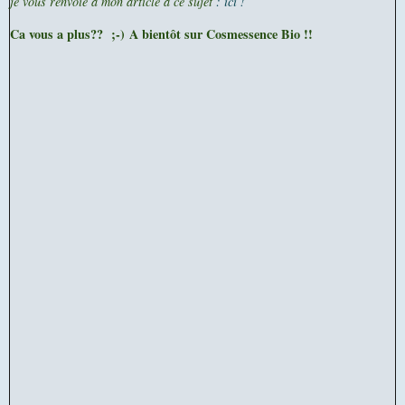
j
e vous renvoie à mon article à ce sujet
: ici !
Ca vous a plus?? ;-)
A bientôt sur Cosmessence Bio !!