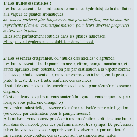
1/ Les huiles essentielles !
Les huiles essentielles sont issues (comme les hydrolats) de la distillation
à la vapeur de plantes aromatiques.
Je vous en parlerai plus longuement une prochaine fois, car ils sont des
ingrédients phare en cosmétique maison, pour leurs diverses propriétés
actives sur la peau...
Elles sont parfaitement solubles dans les phases huileuses!
Elles peuvent également se solubiliser dans l'alcool.
2/ Les essences d'agrumes
, ou "huiles essentielles" d'agrumes!
Les huiles essentielles de pamplemousse, citron, orange, mandarine, et
autres agrumes, sont obtenus, non pas par distillation à la vapeur comme
la classique huile essentielle, mais par expression à froid, car la peau, ou
plutôt le zeste de ces fruits, renferme ces essences :
il suffit de casser les petites enveloppes du zeste pour récupérer l'essence
d'agrume.
C'est d'ailleurs ce qui peut vous sauter à la figure et vous piquer les yeux
lorsque vous pelez une orange! ;-)
En version industrielle, l'essence récupérée est isolée par centrifugation
(ou encore par distillation pour le pamplemousse),
A la maison, vous pouvez procéder à une macération, soit dans une huile,
soit dans de l'alcool, pour des parfums maison très sympa! De préférence,
mixer les zestes dans son support: vous favoriserez un parfum dense!
En version codi-gouttes, ces essences sont assimilées aux huiles