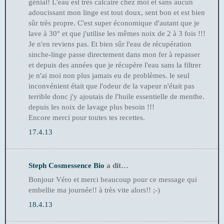
génial! L'eau est très calcaire chez moi et sans aucun
adoucissant mon linge est tout doux, sent bon et est bien
sûr très propre. C'est super économique d'autant que je
lave à 30° et que j'utilise les mêmes noix de 2 à 3 fois !!!
Je n'en reviens pas. Et bien sûr l'eau de récupération
sinche-linge passe directement dans mon fer à repasser
et depuis des années que je récupère l'eau sans la filtrer
je n'ai moi non plus jamais eu de problèmes. le seul
inconvénient était que l'odeur de la vapeur n'était pas
terrible donc j'y ajoutais de l'huile essentielle de menthe.
depuis les noix de lavage plus besoin !!!
Encore merci pour toutes tes recettes.
17.4.13
Steph Cosmessence Bio
a dit…
Bonjour Véro et merci beaucoup pour ce message qui
embellie ma journée!! à très vite alors!! ;-)
18.4.13