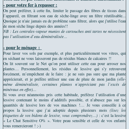
- pour votre fer à repasser :
On peut préférer, à cette fin, limiter le passage des fibres de tissus dans
l’appareil, en filtrant son eau de sèche-linge avec un filtre réutilisable...
Quoique je n'aie jamais eu de problème sans filtrer, alors que j'utilise l'eau
de mon sèche linge depuis des années!!
NB : Les centrales-vapeur munies de cartouches anti tartes ne nécessitent
pas l’utilisation d’eau déminéralisée…
- pour le ménage :
Pour laver vos sols par exemple, et plus particulièrement vos vitres, qui
en séchant ne vous laisseront pas de résidus blancs de calcaires !!
On lit souvent sur le Net qu’on peut utiliser cette eau pour arroser nos
plantes… Personnellement, les résidus de lessive qui s’y retrouvent
forcément, m’empêchent de le faire : je ne suis pas sure que ma plante
apprécierait, et je préfère utiliser une eau de pluie de mon jardin
(elle-
même déminéralisée, certaines plantes n’appréciant pas l’excès de
minéraux en effet)…
Si vous avez néanmoins pris cette habitude, préférez l’utilisation d’une
lessive contenant le moins d’additifs possible, et n’abusez pas sur les
quantités de lessive lors de vos machines !… Je vous conseille à ce
propos la lessive que j’ai adoptée depuis plusieurs mois
(lisez les
étiquettes de vos bidons de lessive, vous comprendrez…)
: c’est la lessive
« Le Chat Sensitive O% ». Votre peau sensible et celle de vos enfants
vous remercieront ! ;-)