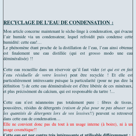
RECYCLAGE DE L’EAU DE CONDENSATION :
Mon article concerne maintenant le sèche-linge à condensation, qui évacue
l’air humide via un condensateur, lequel refroidit puis condense cette
humidité: cette eau!…
Le phénomène étant proche de la distillation de l’eau, l’eau ainsi obtenue
est finalement une eau distillée (qui est grosso modo une eau
déminéralisée) !!
Cette eau recueillie dans un réservoir qu’il faut vider
(et qui est en fait
l’eau résiduelle de votre lessive
) peut être recyclée ! Et elle est
particulièrement intéressante puisque la particularité (pour ne pas dire la
définition !) de cette eau déminéralisée est d'être libérée de ces minéraux,
et plus précisément du calcium, qui est responsable du tartre !...
Cette eau n’est néanmoins pas totalement pure : fibres de tissus,
poussières, résidus de détergents
(raison de plus pour ne pas abuser sur
les quantités de détergents lors de vos lessives!!)
peuvent se retrouver
dans cette eau de condensation…
Elle ne convient donc pas du tout à un usage interne (à boire), ni à un
usage cosmétique!!
Cette eau est par contre très intéressante et utilisable différemment :