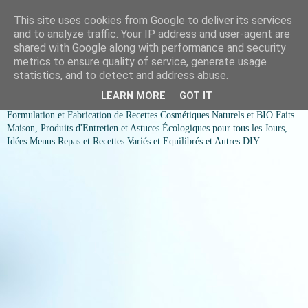
This site uses cookies from Google to deliver its services
COSMESSENCE BIO Recettes
and to analyze traffic. Your IP address and user-agent are
shared with Google along with performance and security
cosmetiques naturels et Bio et
metrics to ensure quality of service, generate usage
statistics, and to detect and address abuse.
idées menus variés et équilibrés
LEARN MORE
GOT IT
Formulation et Fabrication de Recettes Cosmétiques Naturels et BIO Faits
Maison, Produits d'Entretien et Astuces Écologiques pour tous les Jours,
Idées Menus Repas et Recettes Variés et Equilibrés et Autres DIY