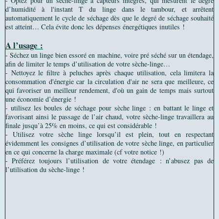
- Optez pour un sèche-linge à capteurs intégrés, qui mesurent le degré
d’humidité à l'instant T du linge dans le tambour, et arrêtent
automatiquement le cycle de séchage dès que le degré de séchage souhaité
est atteint… Cela évite donc les dépenses énergétiques inutiles !
A l’usage :
- Séchez un linge bien essoré en machine, voire pré séché sur un étendage,
afin de limiter le temps d’utilisation de votre sèche-linge…
- Nettoyez le filtre à peluches après chaque utilisation, cela limitera la
consommation d'énergie car la circulation d'air ne sera que meilleure, ce
qui favoriser un meilleur rendement, d'où un gain de temps mais surtout
une économie d’énergie !
- utilisez les boules de séchage pour sèche linge : en battant le linge et
favorisant ainsi le passage de l’air chaud, votre sèche-linge travaillera au
finale jusqu’à 25% en moins, ce qui est considérable !
- Utilisez votre sèche linge lorsqu’il est plein, tout en respectant
évidemment les consignes d’utilisation de votre sèche linge, en particulier
en ce qui concerne la charge maximale (cf votre notice !)
- Préférez toujours l’utilisation de votre étendage : n’abusez pas de
l’utilisation du sèche-linge !