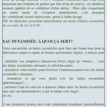
maximum une trentaine de gouttes par litre d'eau de source), ces dernières
seraient capables de se solubiliser d'elles même... Mais elles risqueraient
en contre partie de s'évaporer partiellement, c'est pourquoi
les solubilisant restent intéressants, même à faible dosage.
NB: les Hydrolats possèdent naturellement un résidu d'huiles essentielles
de cet ordre là: 0,1 à 0,2%...
EAU DYNAMISÉE: À QUOI ÇA SERT?
Votre eau enrichie en huiles essentielles peut faire une bonne base pour la
fabrication simple et rapide de brumes parfumantes légères, à utiliser pour
:
- rafraîchir son canapé/ses rideaux/son lit/ses sièges de voitures... : avec
des huiles essentielles odorantes et rafraîchissantes,
- aromatiser votre oreiller pour favoriser l'endormissement avec des huiles
essentielles calmantes,
- aromatiser ce qui vous plaira avec des huiles essentielles
aphrodisiaques!....
- parfumer l'eau de votre fer à repasser (diluer alors les huiles essentielles
dans une eau déminéralisée) et par la même votre linge!...
etc etc...
L'eau dynamisée pourra aussi tout simplement remplacer ponctuellement