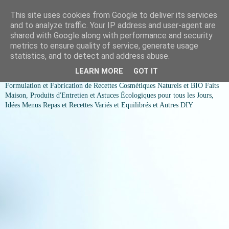
This site uses cookies from Google to deliver its services
COSMESSENCE BIO Recettes
and to analyze traffic. Your IP address and user-agent are
shared with Google along with performance and security
cosmetiques naturels et Bio et
metrics to ensure quality of service, generate usage
statistics, and to detect and address abuse.
idées menus variés et équilibrés
LEARN MORE
GOT IT
Formulation et Fabrication de Recettes Cosmétiques Naturels et BIO Faits
Maison, Produits d'Entretien et Astuces Écologiques pour tous les Jours,
Idées Menus Repas et Recettes Variés et Equilibrés et Autres DIY