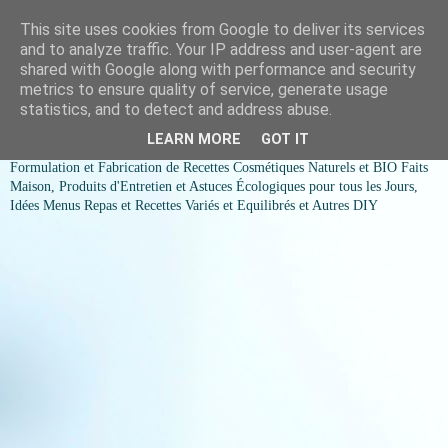
This site uses cookies from Google to deliver its services
COSMESSENCE BIO Recettes
and to analyze traffic. Your IP address and user-agent are
shared with Google along with performance and security
cosmetiques naturels et Bio et
metrics to ensure quality of service, generate usage
statistics, and to detect and address abuse.
idées menus variés et équilibrés
LEARN MORE
GOT IT
Formulation et Fabrication de Recettes Cosmétiques Naturels et BIO Faits
Maison, Produits d'Entretien et Astuces Écologiques pour tous les Jours,
Idées Menus Repas et Recettes Variés et Equilibrés et Autres DIY