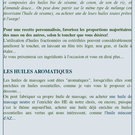
et composées des huiles bio de sésame, de coton, de son de riz, et
d'amande douce... On peut donc partir sur le même type de mélange (en
favorisant l'huile de sésame), ou acheter une de leurs huiles toutes prêtes
à l'usage!
Pour une recette personnalisée, favorisez les proportions majoritaires
des unes ou des autres, selon le toucher que vous désirez!
L'utilisation d'huiles fractionnées ou estérifiées peuvent considérablement
améliorer le toucher, en laissant un film très léger, non gras, et facile à
étaler...
Je vous présenterai ces ingrédients à l'occasion et vous en dirai plus...
LES HUILES AROMATIQUES
Les huiles de massages sont dites "aromatiques", lorsqu'elles elles sont
enrichies en huiles essentielles, comme je vais vous le proposer ci-
dessous…
On peut fabriquer sa propre huile de massage, ou acheter
une huile de
massage neutre
et l'enrichir des HE de notre choix, ou encore, puisque
c'est le thème aujourd'hui, acheter une huile déjà enrichie en huiles
essentielles aux vertus qui nous intéressent, comme
l'huile minceur
d'AZ
...