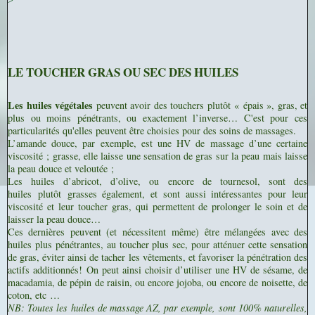
>
LE TOUCHER GRAS OU SEC DES HUILES
Les huiles végétales
peuvent avoir des touchers plutôt
« épais », gras, et
plus ou moins pénétrants, ou exactement l’inverse… C'est pour ces
particularités qu'elles peuvent être choisies pour des soins de massages.
L’amande douce, par exemple, est une HV de massage d’une certaine
viscosité ; grasse, elle laisse une sensation de gras sur la peau mais laisse
la peau douce et veloutée ;
Les huiles d’abricot, d’olive, ou encore de tournesol, sont des
huiles plutôt grasses également, et sont aussi intéressantes pour leur
viscosité et leur toucher gras, qui permettent de prolonger le soin et de
laisser la peau douce…
Ces dernières peuvent (et nécessitent même) être mélangées avec des
huiles plus pénétrantes, au toucher plus sec, pour atténuer cette sensation
de gras, éviter ainsi de tacher les vêtements, et favoriser la pénétration des
actifs additionnés!
On peut ainsi choisir d’utiliser une HV
de sésame, de
macadamia, de pépin de raisin, ou encore jojoba, ou encore de
noisette, de
coton, etc
…
NB: Toutes les huiles de massage AZ, par exemple, sont 100% naturelles,