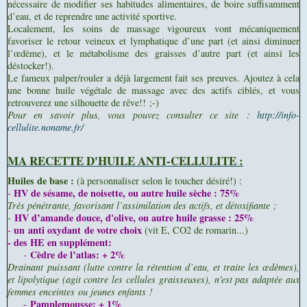
nécessaire de modifier ses habitudes alimentaires, de boire suffisamment
d’eau, et de reprendre une activité sportive.
Localement, les soins de massage vigoureux vont mécaniquement
favoriser le retour veineux et lymphatique d’une part (et ainsi diminuer
l’œdème), et le métabolisme des graisses d’autre part (et ainsi les
déstocker!).
L
e fameux palper/rouler a déjà largement fait ses preuves. Ajoutez à cela
une bonne huile végétale de massage avec des actifs ciblés, et vous
retrouverez une silhouette de rêve!! ;-)
Pour en savoir plus, vous pouvez consulter ce site :
http://info-
cellulite.noname.fr/
MA RECETTE D'HUILE ANTI-CELLULITE :
Huiles de base :
(à personnaliser selon le toucher désiré!) :
HV de sésame, de noisette, ou autre huile sèche : 75%
-
Très pénétrante, favorisant l’assimilation des actifs, et détoxifiante ;
HV d’amande douce, d'olive, ou autre huile grasse : 25%
-
un anti oxydant de votre choix
-
(vit E, CO2 de romarin...)
- des HE en supplément:
Cèdre de l’atlas: + 2%
-
Drainant
puissant (lutte contre la rétention d’eau, et traite les œdèmes),
et lipolytique (agit contre les cellules graisseuses), n'est pas adaptée aux
femmes enceintes ou jeunes enfants !
Pamplemousse: + 1%
-