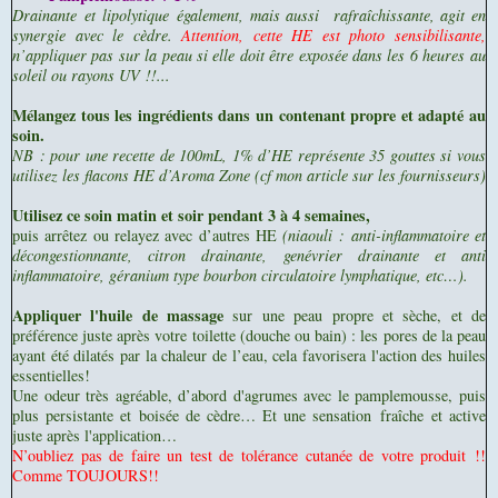
Drainante
et lipolytique également, mais aussi rafraîchissante, agit en
synergie avec le cèdre.
Attention, cette HE est photo sensibilisante,
n’appliquer pas sur la peau si elle doit être exposée dans les 6 heures au
soleil ou rayons UV !!...
Mélangez tous les ingrédients dans un contenant propre et adapté au
soin.
NB : pour une recette de 100mL, 1% d’HE représente 35 gouttes si vous
utilisez les flacons HE d’Aroma Zone (cf mon article sur les fournisseurs)
Utilisez ce soin matin et soir pendant 3 à 4 semaines,
puis arrêtez ou relayez avec d’autres HE
(niaouli : anti-inflammatoire et
décongestionnante, citron drainante, genévrier drainante et anti
inflammatoire, géranium type bourbon circulatoire lymphatique, etc…).
Appliquer l'huile de massage
sur une peau propre et sèche, et de
préférence juste après votre toilette (douche ou bain) : les pores de la peau
ayant été dilatés par la chaleur de l’eau, cela favorisera l'action des huiles
essentielles!
Une odeur très agréable, d’abord d'agrumes avec le pamplemousse, puis
plus persistante et boisée de cèdre… Et une sensation fraîche et active
juste après l'application…
N’oubliez pas de faire un test de tolérance cutanée de votre produit !!
Comme TOUJOURS!!