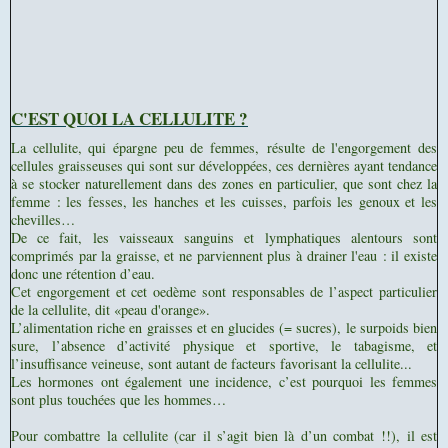
C'EST QUOI LA CELLULITE ?
La cellulite, qui épargne peu de femmes,
résulte de l'engorgement des
cellules graisseuses qui sont sur développées, ces dernières ayant tendance
à se stocker naturellement dans des zones en particulier, que sont chez la
femme : les fesses, les hanches et les cuisses, parfois les genoux et les
chevilles…
De ce fait, les vaisseaux sanguins et lymphatiques alentours sont
comprimés par la graisse, et ne parviennent plus à drainer l'eau : il existe
donc une rétention d’eau.
Cet engorgement et cet oedème sont responsables de l’aspect particulier
de la cellulite, dit «peau d'orange».
L’alimentation riche en graisses et en glucides (= sucres), le surpoids bien
sure, l’absence d’activité physique et sportive, le tabagisme, et
l’insuffisance veineuse, sont autant de facteurs favorisant
la cellulite...
Les
hormones ont également une incidence, c’est pourquoi les femmes
sont plus touchées que les hommes…
Pour combattre la cellulite (car il s’agit bien là d’un combat !!), il est